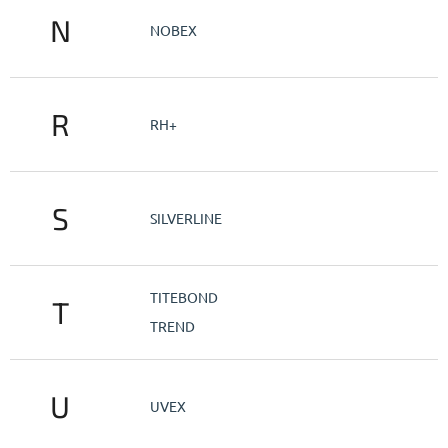
N
NOBEX
R
RH+
S
SILVERLINE
TITEBOND
T
TREND
U
UVEX