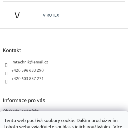
V
VIRUTEX
Z
á
p
a
Kontakt
t
í
jmtechnik
@
email.cz
+420 596 633 290
+420 603 857 271
Informace pro vás
Obchodní podmínky
Podmínky ochrany osobních údajů
Tento web používá soubory cookie. Dalším procházením
tohoto webu vyjadřujete souhlas s jejich používáním.. Více