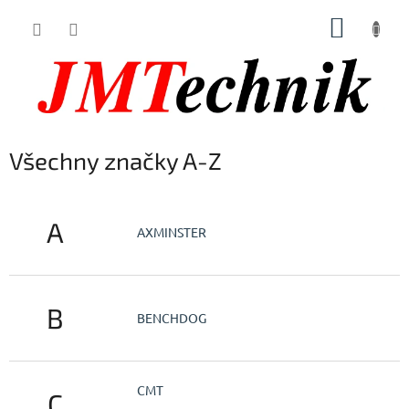
Přejít
NÁKUP
na
obsah
KOŠÍK
Všechny značky A-Z
A
AXMINSTER
B
BENCHDOG
CMT
C