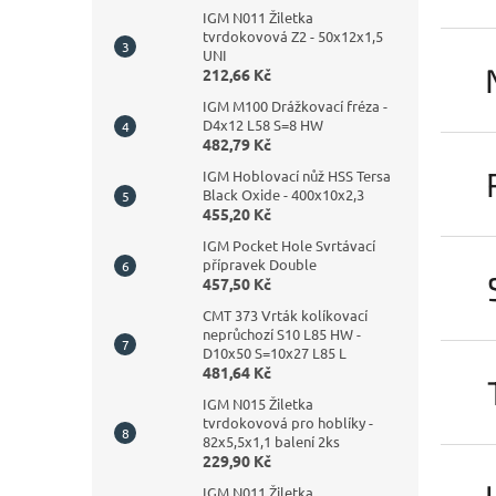
IGM N011 Žiletka
tvrdokovová Z2 - 50x12x1,5
UNI
212,66 Kč
IGM M100 Drážkovací fréza -
D4x12 L58 S=8 HW
482,79 Kč
IGM Hoblovací nůž HSS Tersa
Black Oxide - 400x10x2,3
455,20 Kč
IGM Pocket Hole Svrtávací
přípravek Double
457,50 Kč
CMT 373 Vrták kolíkovací
neprůchozí S10 L85 HW -
D10x50 S=10x27 L85 L
481,64 Kč
IGM N015 Žiletka
tvrdokovová pro hoblíky -
82x5,5x1,1 balení 2ks
229,90 Kč
IGM N011 Žiletka