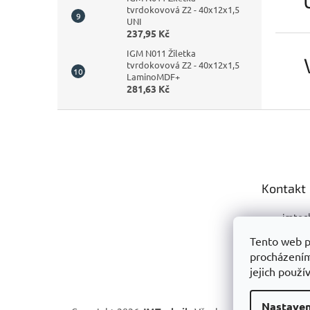
tvrdokovová Z2 - 40x12x1,5
UNI
237,95 Kč
IGM N011 Žiletka
tvrdokovová Z2 - 40x12x1,5
LaminoMDF+
281,63 Kč
Z
á
p
a
t
Kontakt
í
jmtec
+420 
Tento web p
procházením
+420 
jejich použí
Nastaven