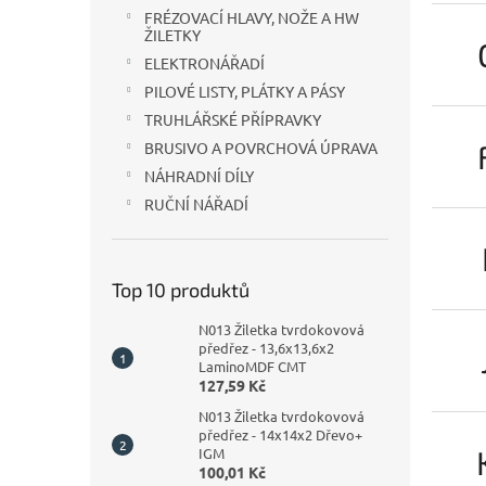
n
FRÉZOVACÍ HLAVY, NOŽE A HW
e
ŽILETKY
l
ELEKTRONÁŘADÍ
PILOVÉ LISTY, PLÁTKY A PÁSY
TRUHLÁŘSKÉ PŘÍPRAVKY
BRUSIVO A POVRCHOVÁ ÚPRAVA
NÁHRADNÍ DÍLY
RUČNÍ NÁŘADÍ
Top 10 produktů
N013 Žiletka tvrdokovová
předřez - 13,6x13,6x2
LaminoMDF CMT
127,59 Kč
N013 Žiletka tvrdokovová
předřez - 14x14x2 Dřevo+
IGM
100,01 Kč