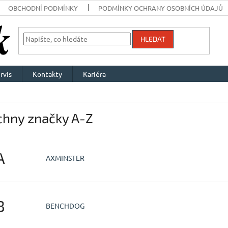
OBCHODNÍ PODMÍNKY
PODMÍNKY OCHRANY OSOBNÍCH ÚDAJŮ
HLEDAT
rvis
Kontakty
Kariéra
chny značky A-Z
A
AXMINSTER
B
BENCHDOG