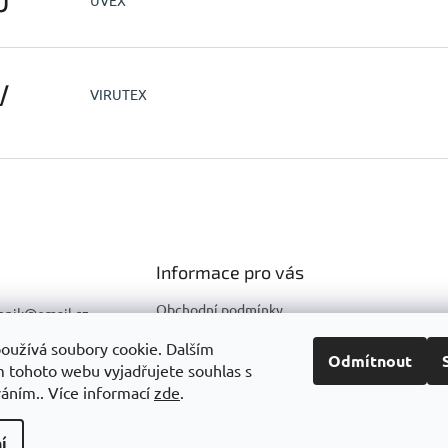
V
VIRUTEX
Informace pro vás
Obchodní podmínky
hnik
@
email.cz
Podmínky ochrany osobních
596 633 290
oužívá soubory cookie. Dalším
údajů
Odmítnout
 tohoto webu vyjadřujete souhlas s
603 857 271
váním.. Více informací
zde
.
í