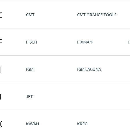
C
CMT
CMT ORANGE TOOLS
F
FISCH
FIXMAN
I
IGM
IGM LAGUNA
J
JET
K
KAVAN
KREG