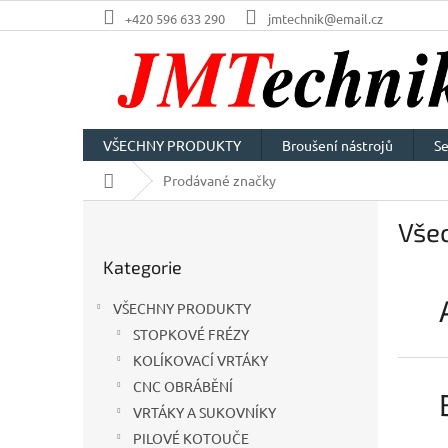
Přejít
+420 596 633 290
jmtechnik@email.cz
na
obsah
VŠECHNY PRODUKTY
Broušení nástrojů
Se
Domů
Prodávané značky
P
Vše
o
Přeskočit
s
Kategorie
kategorie
t
r
VŠECHNY PRODUKTY
a
STOPKOVÉ FRÉZY
n
KOLÍKOVACÍ VRTÁKY
n
í
CNC OBRÁBĚNÍ
p
VRTÁKY A SUKOVNÍKY
a
PILOVÉ KOTOUČE