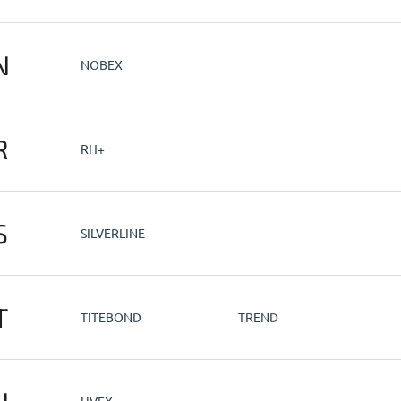
N
NOBEX
R
RH+
S
SILVERLINE
T
TITEBOND
TREND
U
UVEX