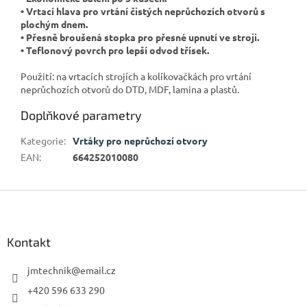
• Vrtací hlava pro vrtání čistých neprůchozích otvorů s
plochým dnem.
• Přesně broušená stopka pro přesné upnutí ve stroji.
• Teflonový povrch pro lepší odvod třísek.
Použití: na vrtacích strojích a kolíkovačkách pro vrtání
neprůchozích otvorů do DTD, MDF, lamina a plastů.
Doplňkové parametry
Kategorie
:
Vrtáky pro neprůchozí otvory
EAN
:
664252010080
Z
á
p
a
Kontakt
t
í
jmtechnik
@
email.cz
+420 596 633 290