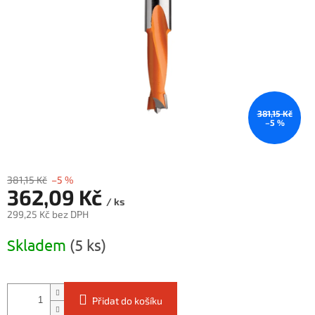
381,15 Kč
–5 %
381,15 Kč
–5 %
362,09 Kč
/ ks
299,25 Kč bez DPH
Měrná
Skladem
(5 ks)
cena:
Přidat do košíku