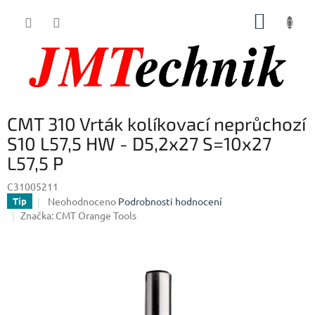
Přejít
NÁKUP
na
obsah
KOŠÍK
CMT 310 Vrták kolíkovací neprůchozí
S10 L57,5 HW - D5,2x27 S=10x27
L57,5 P
C31005211
Průměrné
Neohodnoceno
Podrobnosti hodnocení
Tip
hodnocení
Značka:
CMT Orange Tools
produktu
je
0,0
z
5
hvězdiček.