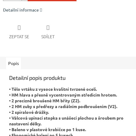
Detailní informace
ZEPTAT SE
SDÍLET
Popis
Detailní popis produktu
• Tělo vrtáku z vysoce kvalitní tvrzené oceli.
• HM hlava s přesně vycentrovaným středicím hrotem.
• 2 precizně broušené HM břity (Z2).
• 2 HM zuby s předřezy a radiálním podbroušením (V2).
• 2 spiralové drážky.
• Válcová upínací stopka s unášecí plochou a šroubem pro
nastavení délky.
• Baleno v plastové krabičce po 1 kuse.
• Ekonomické balení po 5 kusech.