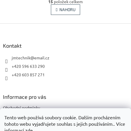
r
15
položek celkem
v
á
l
NAHORU
n
á
k
d
o
v
Z
a
á
c
á
n
í
p
í
p
a
Kontakt
r
t
v
í
jmtechnik
@
email.cz
k
y
+420 596 633 290
v
+420 603 857 271
ý
p
i
s
Informace pro vás
u
Obchodní podmínky
Podmínky ochrany osobních údajů
Tento web používá soubory cookie. Dalším procházením
tohoto webu vyjadřujete souhlas s jejich používáním.. Více
informací
zde
.