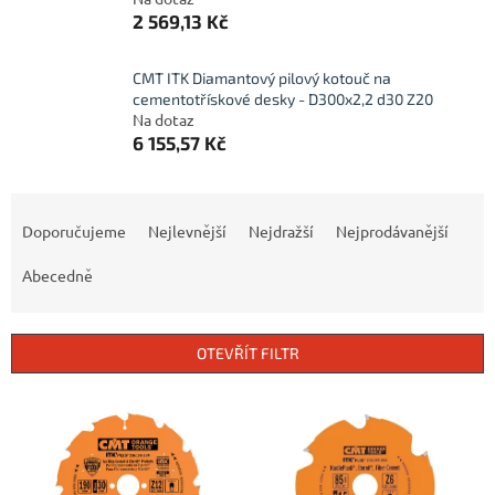
2 569,13 Kč
CMT ITK Diamantový pilový kotouč na
cementotřískové desky - D300x2,2 d30 Z20
Na dotaz
6 155,57 Kč
Ř
a
Doporučujeme
Nejlevnější
Nejdražší
Nejprodávanější
z
e
Abecedně
n
í
p
OTEVŘÍT FILTR
r
o
V
d
ý
u
p
k
i