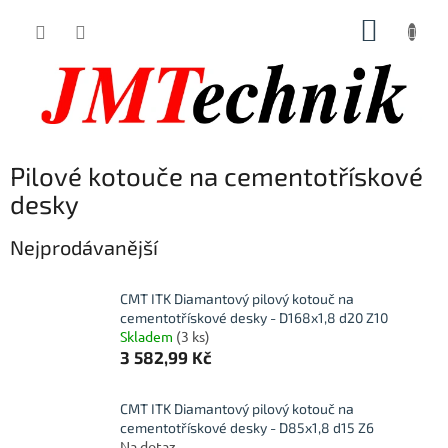
Přejít
NÁKUP
na
obsah
KOŠÍK
Pilové kotouče na cementotřískové
desky
Nejprodávanější
CMT ITK Diamantový pilový kotouč na
cementotřískové desky - D168x1,8 d20 Z10
Skladem
(3 ks)
3 582,99 Kč
CMT ITK Diamantový pilový kotouč na
cementotřískové desky - D85x1,8 d15 Z6
Na dotaz