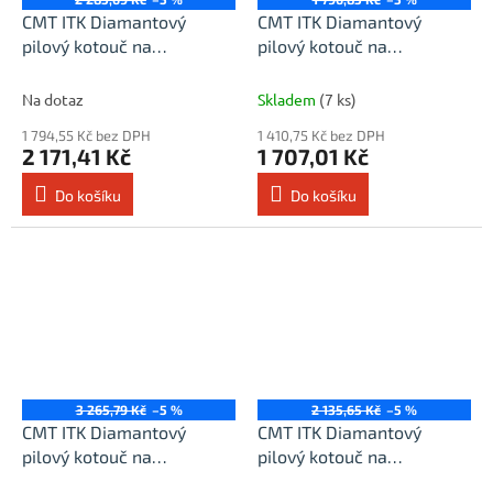
CMT ITK Diamantový
CMT ITK Diamantový
pilový kotouč na
pilový kotouč na
cementotřískové desky -
cementotřískové desky -
D125x2 d22,23 Z7
D160x2,2 d20 Z4
Na dotaz
Skladem
(7 ks)
1 794,55 Kč bez DPH
1 410,75 Kč bez DPH
2 171,41 Kč
1 707,01 Kč
Do košíku
Do košíku
3 265,79 Kč
–5 %
2 135,65 Kč
–5 %
CMT ITK Diamantový
CMT ITK Diamantový
pilový kotouč na
pilový kotouč na
cementotřískové desky -
cementotřískové desky -