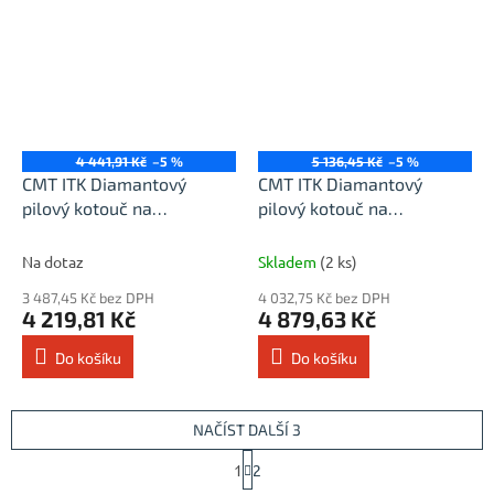
4 441,91 Kč
–5 %
5 136,45 Kč
–5 %
CMT ITK Diamantový
CMT ITK Diamantový
pilový kotouč na
pilový kotouč na
cementotřískové desky -
cementotřískové desky -
D210x2,4 d30 Z12
D216x2,2 d30 Z14
Na dotaz
Skladem
(2 ks)
3 487,45 Kč bez DPH
4 032,75 Kč bez DPH
4 219,81 Kč
4 879,63 Kč
Do košíku
Do košíku
NAČÍST DALŠÍ 3
S
1
2
t
O