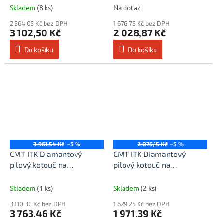
D160x2,2 d20 Z10
D165x1,8 d20(+15,87) Z4
Skladem
(8 ks)
Na dotaz
2 564,05 Kč bez DPH
1 676,75 Kč bez DPH
3 102,50 Kč
2 028,87 Kč
Do košíku
Do košíku
3 961,54 Kč
–5 %
2 075,15 Kč
–5 %
CMT ITK Diamantový
CMT ITK Diamantový
pilový kotouč na
pilový kotouč na
cementotřískové desky -
cementotřískové desky -
D165x1,8 d20(+15,87) Z10
D180x2,2 d20 Z4
Skladem
(1 ks)
Skladem
(2 ks)
3 110,30 Kč bez DPH
1 629,25 Kč bez DPH
3 763,46 Kč
1 971,39 Kč