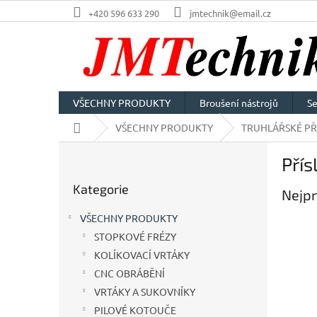
Přejít
+420 596 633 290
jmtechnik@email.cz
na
obsah
VŠECHNY PRODUKTY
Broušení nástrojů
Se
Domů
VŠECHNY PRODUKTY
TRUHLÁŘSKÉ PŘ
P
Přís
o
Přeskočit
s
Kategorie
kategorie
Nejpr
t
r
VŠECHNY PRODUKTY
a
STOPKOVÉ FRÉZY
n
KOLÍKOVACÍ VRTÁKY
n
í
CNC OBRÁBĚNÍ
p
VRTÁKY A SUKOVNÍKY
a
PILOVÉ KOTOUČE