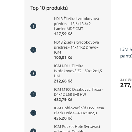
Top 10 produktů
N013 Žiletka tvrdokovová
předřez - 13,6x13,6x2
LaminoMDF CMT
127,59 Kč
N013 Žiletka tvrdokovová
předřez - 14x14x2 Dřevo+
IGM S
IGM
pantů
100,01 Kč
IGM N011 Žiletka
tvrdokovová Z2 - 50x12x1,5
UNI
228,95
212,66 Kč
277,
IGM M100 Drážkovací fréza -
D4x12 L58 S=8 HW
482,79 Kč
IGM Hoblovací nůž HSS Tersa
Black Oxide - 400x10x2,3
455,20 Kč
IGM Pocket Hole Svrtávací
přípravek Double