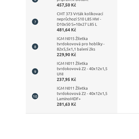
457,50 Kč
CMT 373 Vrták kolíkovací
neprůchozí S10 L85 HW -
D10x50 S=10x27 L85 L
481,64 Kč
IGM N015 Žiletka
tvrdokovová pro hoblíky -
82x5,5x1,1 balení 2ks
229,90 Kč
IGM N011 Žiletka
tvrdokovová Z2 - 40x12x1,5
UNI
237,95 Kč
IGM N011 Žiletka
tvrdokovová Z2 - 40x12x1,5
LaminoMDF+
281,63 Kč
Z
á
p
a