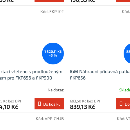
Kód:
FKP102
Kód
1 320,11 Kč
88
–5 %
rtací vřeteno s prodlouženým
IGM Náhradní přídavná patk
hem pro FKP656 a FKP900
FKP656
Na dotaz
Skla
45 Kč bez DPH
693,50 Kč bez DPH
Do košíku
Do
4,10 Kč
839,13 Kč
Kód:
VPP-CHJB
Kód:
V