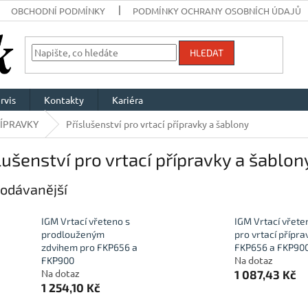
OBCHODNÍ PODMÍNKY
PODMÍNKY OCHRANY OSOBNÍCH ÚDAJŮ
HLEDAT
rvis
Kontakty
Kariéra
ÍPRAVKY
Příslušenství pro vrtací přípravky a šablony
lušenství pro vrtací přípravky a šablon
odávanější
IGM Vrtací vřeteno s
IGM Vrtací vřete
prodlouženým
pro vrtací přípra
zdvihem pro FKP656 a
FKP656 a FKP90
Na dotaz
FKP900
Na dotaz
1 087,43 Kč
1 254,10 Kč