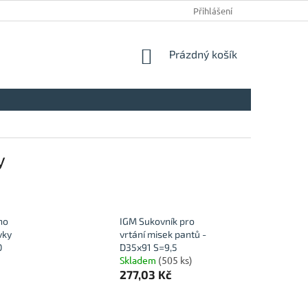
Přihlášení
NÁKUPNÍ
Prázdný košík
KOŠÍK
y
no
IGM Sukovník pro
vky
vrtání misek pantů -
0
D35x91 S=9,5
Skladem
(505 ks)
277,03 Kč