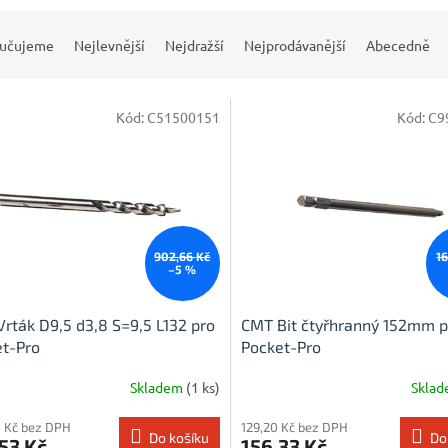
učujeme
Nejlevnější
Nejdražší
Nejprodávanější
Abecedně
Kód:
C51500151
Kód:
C9
902,66 Kč
1
–5 %
rták D9,5 d3,8 S=9,5 L132 pro
CMT Bit čtyřhranný 152mm p
t-Pro
Pocket-Pro
Skladem
(1 ks)
Skla
 Kč bez DPH
129,20 Kč bez DPH
Do košíku
Do
53 Kč
156,33 Kč