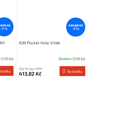
33,10 Kč
435,60 Kč
–5 %
–5 %
bit
IGM Pocket Hole Vrták
m
(120 ks)
Skladem
(258 ks)
342 Kč bez DPH
 košíku
Do košíku
413,82 Kč