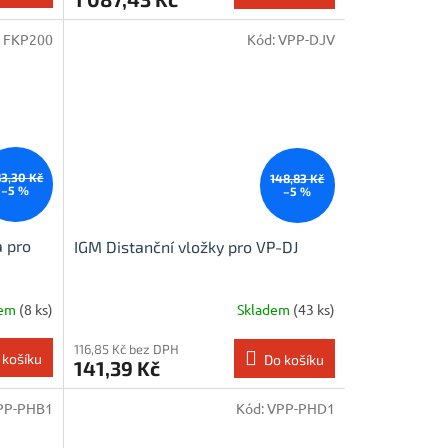
:
FKP200
Kód:
VPP-DJV
3,30 Kč
148,83 Kč
–5 %
–5 %
a pro
IGM Distanční vložky pro VP-DJ
dem
(8 ks)
Skladem
(43 ks)
116,85 Kč bez DPH
 košíku
Do košíku
141,39 Kč
PP-PHB1
Kód:
VPP-PHD1