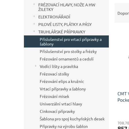
n
FRÉZOVACÍ HLAVY, NOŽE A HW
Ř
e
ŽILETKY
a
Dopor
l
ELEKTRONÁŘADÍ
z
PILOVÉ LISTY, PLÁTKY A PÁSY
e
V
n
TRUHLÁŘSKÉ PŘÍPRAVKY
ý
í
Příslušenství pro vrtací přípravky a
p
p
šablony
i
r
Příslušenství pro stolky a frézky
s
o
Frézování ornamentů a cedulí
p
d
Vodící lišty a pravítka
r
u
Frézovací stolky
o
k
d
Frézování elips a kružnic
t
u
ů
Vrtací přípravky a šablony
CMT V
k
Frézování misek
Pocke
t
Univerzální vrtací hlavy
ů
Cinkovací přípravky
Šablona pro spoj kuchyňských desek
708,70
Přípravky na výrobu šablon
857,