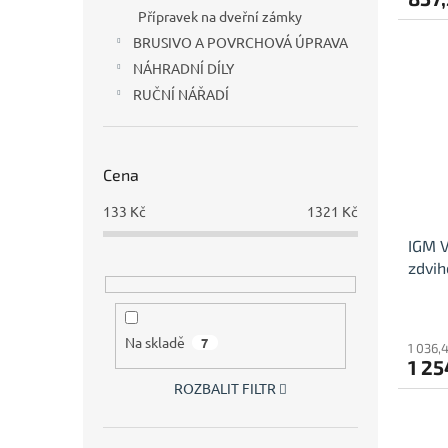
Přípravek na dveřní zámky
BRUSIVO A POVRCHOVÁ ÚPRAVA
NÁHRADNÍ DÍLY
RUČNÍ NÁŘADÍ
Cena
133
Kč
1321
Kč
IGM V
zdvi
Na skladě
7
1 036,
1 25
ROZBALIT FILTR