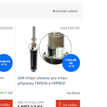
9
položek celkem
9950508
Kód:
FKP101
1 144,66
64,56 Kč
Kč
–5 %
–5 %
ro
IGM Vrtací vřeteno pro vrtací
přípravky FKP656 a FKP900
dem
(1 ks)
Na dotaz
898,70 Kč bez DPH
 košíku
Do košíku
1 087,43 Kč