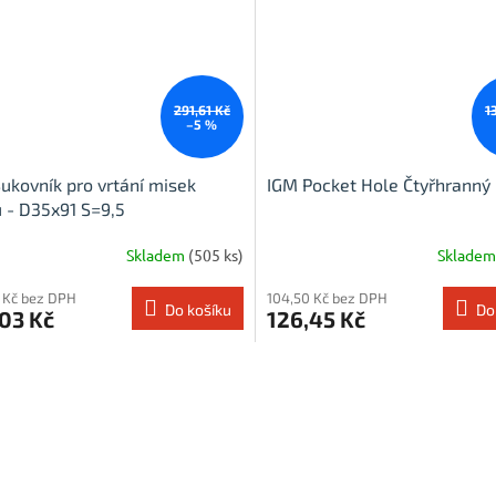
291,61 Kč
1
–5 %
ukovník pro vrtání misek
IGM Pocket Hole Čtyřhranný 
 - D35x91 S=9,5
Skladem
(505 ks)
Sklade
 Kč bez DPH
104,50 Kč bez DPH
Do košíku
Do
03 Kč
126,45 Kč
O
v
l
á
d
a