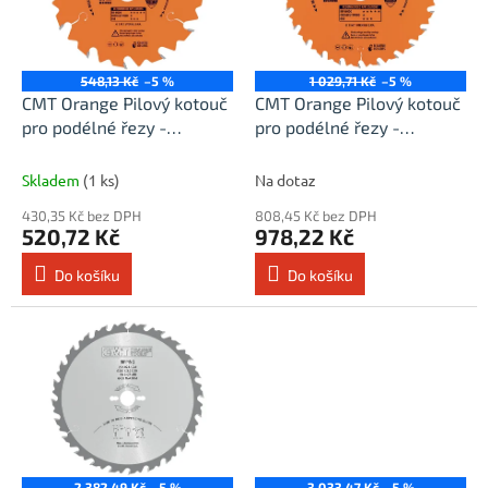
t
s
ů
p
r
o
548,13 Kč
–5 %
1 029,71 Kč
–5 %
d
CMT Orange Pilový kotouč
CMT Orange Pilový kotouč
u
pro podélné řezy -
pro podélné řezy -
k
D180x30 Z12 HW
D240x30 Z24 HW
t
Skladem
(1 ks)
Na dotaz
ů
430,35 Kč bez DPH
808,45 Kč bez DPH
520,72 Kč
978,22 Kč
Do košíku
Do košíku
2 382,49 Kč
–5 %
3 033,47 Kč
–5 %