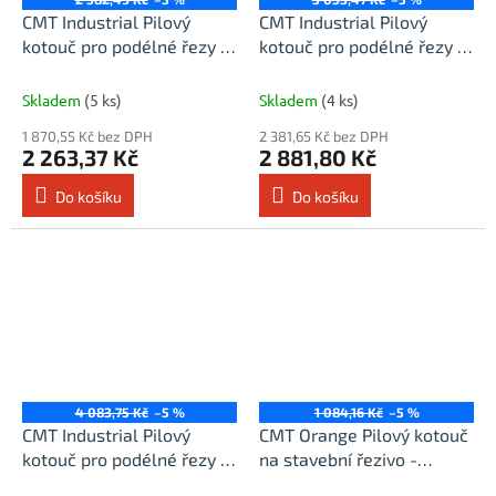
CMT Industrial Pilový
CMT Industrial Pilový
kotouč pro podélné řezy -
kotouč pro podélné řezy -
D400x3,5 d30 Z36 HW
D450x3,8 d30 Z36 HW
Skladem
(5 ks)
Skladem
(4 ks)
1 870,55 Kč bez DPH
2 381,65 Kč bez DPH
2 263,37 Kč
2 881,80 Kč
Do košíku
Do košíku
4 083,75 Kč
–5 %
1 084,16 Kč
–5 %
CMT Industrial Pilový
CMT Orange Pilový kotouč
kotouč pro podélné řezy -
na stavební řezivo -
D500x4,0 d30 Z44 HW
D250x2,8 d30 Z16 HW