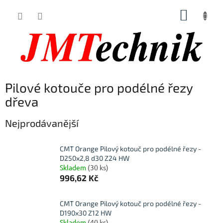
Přejít
NÁKUP
na
obsah
KOŠÍK
Pilové kotouče pro podélné řezy
dřeva
Nejprodávanější
CMT Orange Pilový kotouč pro podélné řezy -
D250x2,8 d30 Z24 HW
Skladem
(30 ks)
996,62 Kč
CMT Orange Pilový kotouč pro podélné řezy -
D190x30 Z12 HW
Skladem
(40 ks)