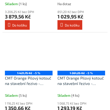
Skladem
(1 ks)
Na dotaz
3 206,25 Kč bez DPH
851,20 Kč bez DPH
3 879,56 Kč
1 029,95 Kč
Do košíku
Do košíku
1 421,75 Kč
–5 %
1 361,25 Kč
–5 %
CMT Orange Pilový kotouč
CMT Orange Pilový kotouč
na stavební řezivo -
na stavební řezivo -
D300x2,8 d30 Z20 HW
D315x3,2 d30 Z24 HW
Skladem
(5 ks)
Skladem
(4 ks)
1 116,25 Kč bez DPH
1 068,75 Kč bez DPH
1 350,66 Kč
1 293,19 Kč