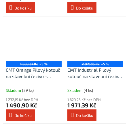
Do košíku
Do košíku
1 569,37 Kč
–5 %
2 075,15 Kč
–5 %
CMT Orange Pilový kotouč
CMT Industrial Pilový
na stavební řezivo -
kotouč na stavební řezivo
D350x3,2 d30 Z24 HW
- D400x3,2 d30 Z28 HW
Skladem
(39 ks)
Skladem
(4 ks)
1 232,15 Kč bez DPH
1 629,25 Kč bez DPH
1 490,90 Kč
1 971,39 Kč
Do košíku
Do košíku