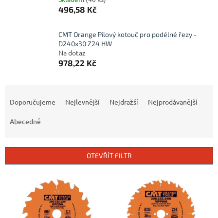
496,58 Kč
CMT Orange Pilový kotouč pro podélné řezy -
D240x30 Z24 HW
Na dotaz
978,22 Kč
Ř
a
Doporučujeme
Nejlevnější
Nejdražší
Nejprodávanější
z
e
Abecedně
n
í
p
OTEVŘÍT FILTR
r
o
V
d
ý
u
p
k
i