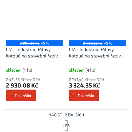
3 084,29 Kč
–5 %
3 499,32 Kč
–5 %
CMT Industrial Pilový
CMT Industrial Pilový
kotouč na stavební řezivo
kotouč na stavební řezivo
- D450x3,8 d30 Z32 HW
- D500x3,8 d30 Z36 HW
Skladem
(1 ks)
Skladem
(4 ks)
2 421,55 Kč bez DPH
2 747,40 Kč bez DPH
2 930,08 Kč
3 324,35 Kč
Do košíku
Do košíku
NAČÍST 12 DALŠÍCH
S
1
3
t
O