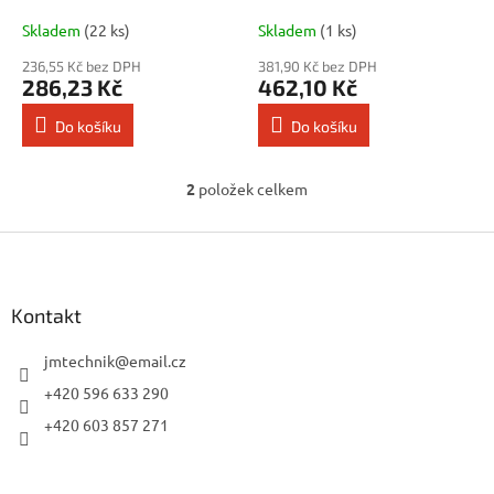
k
300x65x38mm
400x160x50mm
t
Skladem
(22 ks)
Skladem
(1 ks)
ů
236,55 Kč bez DPH
381,90 Kč bez DPH
286,23 Kč
462,10 Kč
Do košíku
Do košíku
2
položek celkem
O
v
l
Z
á
á
d
p
a
a
Kontakt
c
t
í
í
jmtechnik
@
email.cz
p
r
+420 596 633 290
v
+420 603 857 271
k
y
v
ý