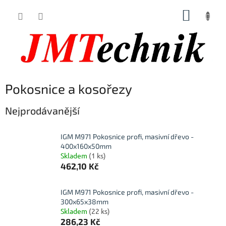
Přejít
NÁKUP
na
obsah
KOŠÍK
Pokosnice a kosořezy
Nejprodávanější
IGM M971 Pokosnice profi, masivní dřevo -
400x160x50mm
Skladem
(1 ks)
462,10 Kč
IGM M971 Pokosnice profi, masivní dřevo -
300x65x38mm
Skladem
(22 ks)
286,23 Kč