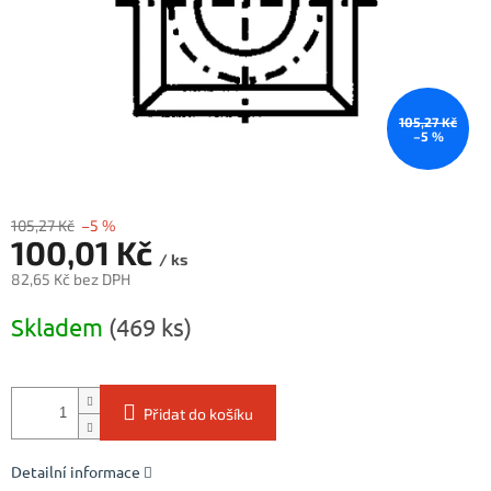
105,27 Kč
–5 %
105,27 Kč
–5 %
100,01 Kč
/ ks
82,65 Kč bez DPH
Měrná
Skladem
(469 ks)
cena:
Přidat do košíku
Detailní informace