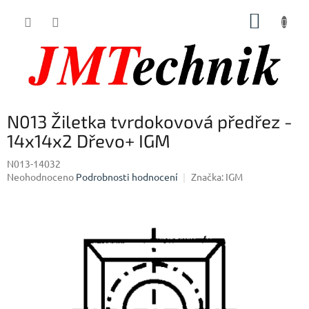
Přejít
NÁKUP
na
obsah
KOŠÍK
N013 Žiletka tvrdokovová předřez -
14x14x2 Dřevo+ IGM
N013-14032
Průměrné
Neohodnoceno
Podrobnosti hodnocení
Značka:
IGM
hodnocení
produktu
je
0,0
z
5
hvězdiček.