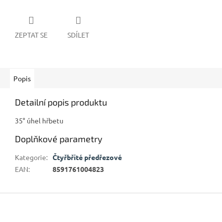
ZEPTAT SE
SDÍLET
Popis
Detailní popis produktu
35° úhel hřbetu
Doplňkové parametry
Kategorie
:
Čtyřbřité předřezové
EAN
:
8591761004823
Z
á
p