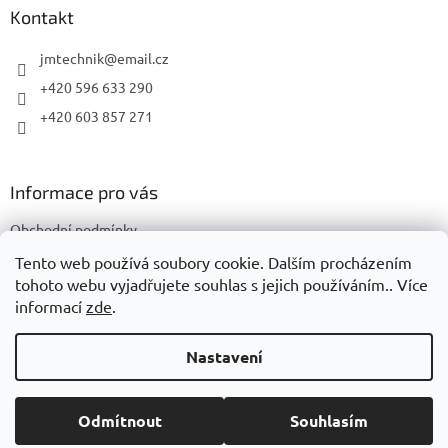
a
Kontakt
t
í
jmtechnik
@
email.cz
+420 596 633 290
+420 603 857 271
Informace pro vás
Obchodní podmínky
Podmínky ochrany osobních údajů
Tento web používá soubory cookie. Dalším procházením
tohoto webu vyjadřujete souhlas s jejich používáním.. Více
informací
zde
.
Vytvořil Shoptet
Nastavení
Copyright 2026
JMTechnik
. Všechna práva vyhrazena.
Upravit
Odmítnout
Souhlasím
nastavení cookies