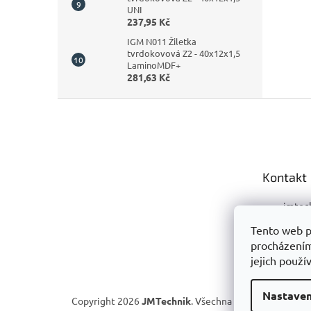
UNI
237,95 Kč
IGM N011 Žiletka
tvrdokovová Z2 - 40x12x1,5
LaminoMDF+
281,63 Kč
Z
á
p
a
t
Kontakt
í
jmtec
+420 
Tento web p
procházením
+420 
jejich použí
Nastaven
Copyright 2026
JMTechnik
. Všechna práva vyhrazena.