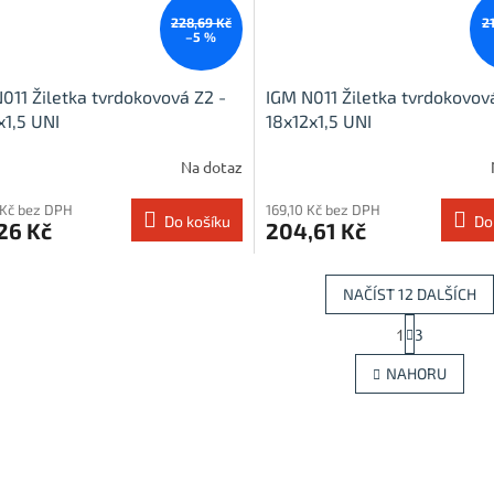
228,69 Kč
2
–5 %
011 Žiletka tvrdokovová Z2 -
IGM N011 Žiletka tvrdokovov
x1,5 UNI
18x12x1,5 UNI
Na dotaz
 Kč bez DPH
169,10 Kč bez DPH
Do košíku
Do
26 Kč
204,61 Kč
NAČÍST 12 DALŠÍCH
S
1
3
O
t
r
v
NAHORU
á
l
n
á
k
d
o
a
v
c
á
í
n