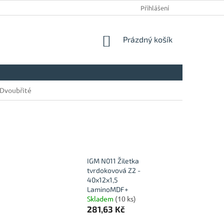
Přihlášení
NÁKUPNÍ
Prázdný košík
KOŠÍK
Dvoubřité
IGM N011 Žiletka
tvrdokovová Z2 -
40x12x1,5
LaminoMDF+
Skladem
(10 ks)
281,63 Kč