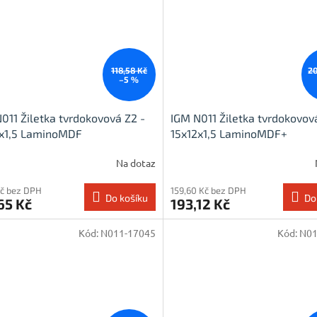
118,58 Kč
20
–5 %
011 Žiletka tvrdokovová Z2 -
IGM N011 Žiletka tvrdokovov
2x1,5 LaminoMDF
15x12x1,5 LaminoMDF+
Na dotaz
Kč bez DPH
159,60 Kč bez DPH
Do košíku
Do
65 Kč
193,12 Kč
Kód:
N011-17045
Kód:
N01