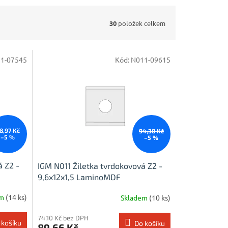
30
položek celkem
1-07545
Kód:
N011-09615
8,97 Kč
94,38 Kč
–5 %
–5 %
á Z2 -
IGM N011 Žiletka tvrdokovová Z2 -
9,6x12x1,5 LaminoMDF
em
(14 ks)
Skladem
(10 ks)
74,10 Kč bez DPH
 košíku
Do košíku
89,66 Kč