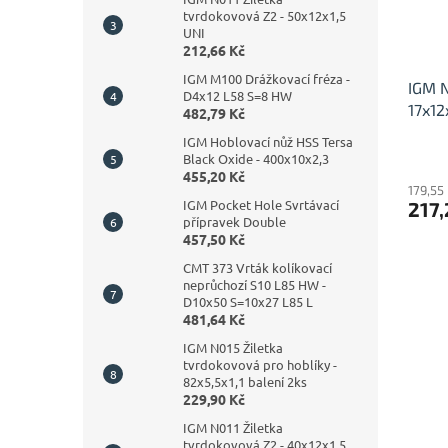
tvrdokovová Z2 - 50x12x1,5
UNI
212,66 Kč
IGM M100 Drážkovací fréza -
IGM N
D4x12 L58 S=8 HW
17x12
482,79 Kč
IGM Hoblovací nůž HSS Tersa
Black Oxide - 400x10x2,3
455,20 Kč
179,55
IGM Pocket Hole Svrtávací
217,
přípravek Double
457,50 Kč
CMT 373 Vrták kolíkovací
neprůchozí S10 L85 HW -
D10x50 S=10x27 L85 L
481,64 Kč
IGM N015 Žiletka
tvrdokovová pro hoblíky -
82x5,5x1,1 balení 2ks
229,90 Kč
IGM N011 Žiletka
tvrdokovová Z2 - 40x12x1,5