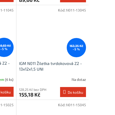
1-11045
Kód:
N011-13045
48,83 Kč
163,35 Kč
–5 %
–5 %
á Z2 -
IGM N011 Žiletka tvrdokovová Z2 -
13x12x1,5 UNI
dem
(6 ks)
Na dotaz
128,25 Kč bez DPH
 košíku
Do košíku
155,18 Kč
1-15025
Kód:
N011-15045