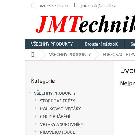
Přejít
+420 596 633 290
jmtechnik@email.cz
na
obsah
VŠECHNY PRODUKTY
Broušení nástrojů
Se
Domů
VŠECHNY PRODUKTY
FRÉZOVACÍ HLAV
P
Dvo
o
Přeskočit
s
Kategorie
kategorie
Nejpr
t
r
VŠECHNY PRODUKTY
a
STOPKOVÉ FRÉZY
n
KOLÍKOVACÍ VRTÁKY
n
í
CNC OBRÁBĚNÍ
p
VRTÁKY A SUKOVNÍKY
a
PILOVÉ KOTOUČE