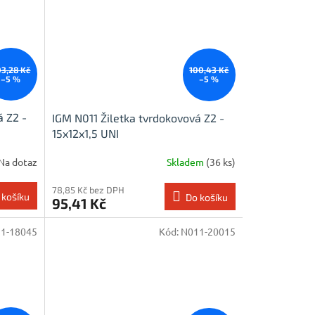
3,28 Kč
100,43 Kč
–5 %
–5 %
á Z2 -
IGM N011 Žiletka tvrdokovová Z2 -
15x12x1,5 UNI
Na dotaz
Skladem
(36 ks)
78,85 Kč bez DPH
 košíku
Do košíku
95,41 Kč
1-18045
Kód:
N011-20015