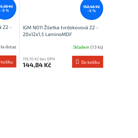
15,38 Kč
152,46 Kč
–5 %
–5 %
á Z2 -
IGM N011 Žiletka tvrdokovová Z2 -
20x12x1,5 LaminoMDF
Na dotaz
Skladem
(13 ks)
119,70 Kč bez DPH
 košíku
Do košíku
144,84 Kč