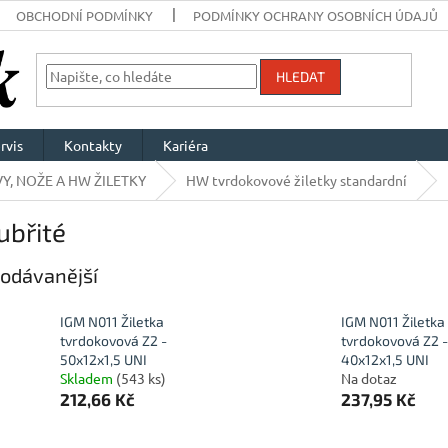
OBCHODNÍ PODMÍNKY
PODMÍNKY OCHRANY OSOBNÍCH ÚDAJŮ
HLEDAT
rvis
Kontakty
Kariéra
Y, NOŽE A HW ŽILETKY
HW tvrdokovové žiletky standardní
ubřité
odávanější
IGM N011 Žiletka
IGM N011 Žiletka
tvrdokovová Z2 -
tvrdokovová Z2 -
50x12x1,5 UNI
40x12x1,5 UNI
Skladem
(543 ks)
Na dotaz
212,66 Kč
237,95 Kč