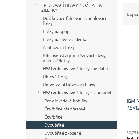
n
FRÉZOVACÍ HLAVY, NOŽE A HW
Ř
e
ŽILETKY
a
Dopor
l
Drážkovací, falcovací a hoblovací
z
frézy
e
Frézy na spoje
V
n
Frézy na dveře a dvířka
ý
í
p
p
Zaoblovací frézy
i
r
Příslušenství pro frézovací hlavy,
s
nože a žiletky
o
p
d
HW tvrdokovové žiletky speciální
r
u
Úhlové frézy
o
k
Univerzální frézovací hlavy
d
t
HW tvrdokovové žiletky standardní
u
ů
IGM N
Pro elektrické hoblíky
k
7,5x
t
Čtyřbřité předřezové
ů
Čtyřbřité
Dvoubřité
52,25 
Dvoubřité zkosené
63,2