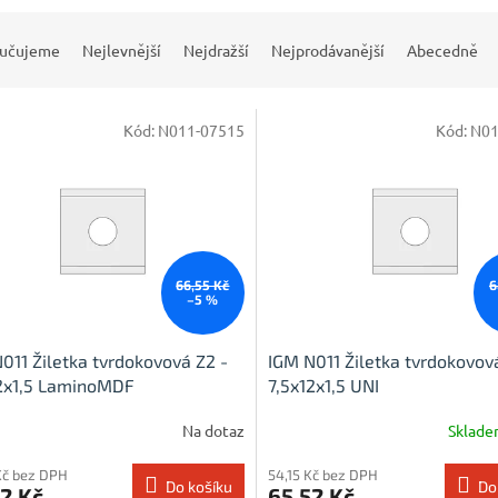
učujeme
Nejlevnější
Nejdražší
Nejprodávanější
Abecedně
Kód:
N011-07515
Kód:
N01
66,55 Kč
6
–5 %
011 Žiletka tvrdokovová Z2 -
IGM N011 Žiletka tvrdokovov
12x1,5 LaminoMDF
7,5x12x1,5 UNI
Na dotaz
Sklad
Kč bez DPH
54,15 Kč bez DPH
Do košíku
Do
2 Kč
65,52 Kč