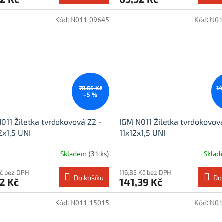
Kód:
N011-09645
Kód:
N01
78,65 Kč
1
–5 %
011 Žiletka tvrdokovová Z2 -
IGM N011 Žiletka tvrdokovov
2x1,5 UNI
11x12x1,5 UNI
Skladem
(31 ks)
Skla
Kč bez DPH
116,85 Kč bez DPH
Do košíku
Do
2 Kč
141,39 Kč
Kód:
N011-15015
Kód:
N01