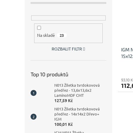
Na skladě
23
ROZBALIT FILTR
IGM N
15x1
Top 10 produktů
93,10 
112,
N013 Žiletka tvrdokovová
předřez - 13,6x13,6x2
LaminoMDF CMT
127,59 Kč
N013 Žiletka tvrdokovová
předřez - 14x14x2 Dřevo+
IGM
100,01 Kč
IGM N011 Žiletka