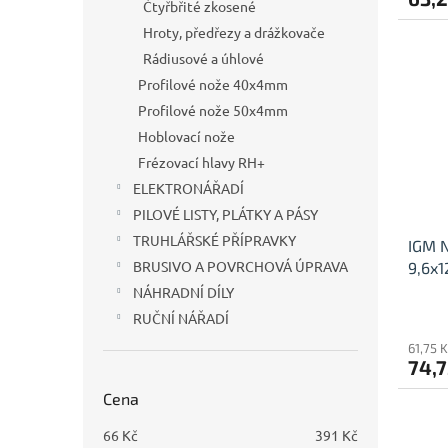
Čtyřbřité zkosené
Hroty, předřezy a drážkovače
Rádiusové a úhlové
Profilové nože 40x4mm
Profilové nože 50x4mm
Hoblovací nože
Frézovací hlavy RH+
ELEKTRONÁŘADÍ
PILOVÉ LISTY, PLÁTKY A PÁSY
TRUHLÁŘSKÉ PŘÍPRAVKY
IGM N
BRUSIVO A POVRCHOVÁ ÚPRAVA
9,6x1
NÁHRADNÍ DÍLY
RUČNÍ NÁŘADÍ
61,75 
74,7
Cena
66
Kč
391
Kč