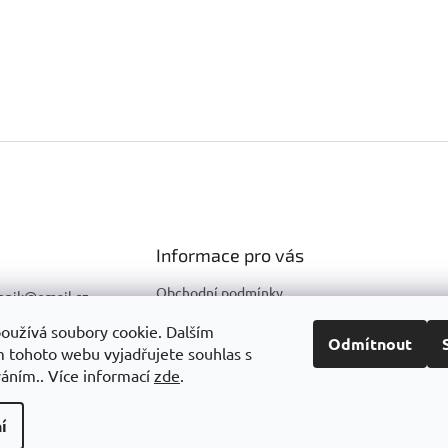
p
í
r
v
k
y
v
ý
p
i
s
u
Informace pro vás
Obchodní podmínky
hnik
@
email.cz
Podmínky ochrany osobních
596 633 290
oužívá soubory cookie. Dalším
údajů
Odmítnout
 tohoto webu vyjadřujete souhlas s
603 857 271
váním.. Více informací
zde
.
í
Upravit nastavení cookies