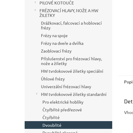
a
PILOVÉ KOTOUČE
n
FRÉZOVACÍ HLAVY, NOŽE A HW
e
ŽILETKY
l
Drážkovací, falcovací a hoblovací
frézy
Frézy na spoje
Frézy na dveře a dvířka
Zaoblovací frézy
Příslušenství pro frézovací hlavy,
nože a žiletky
HW tvrdokovové žiletky speciální
Úhlové frézy
Popi
Univerzální frézovací hlavy
HW tvrdokovové žiletky standardní
Det
Pro elektrické hoblíky
Čtyřbřité předřezové
Vhod
Čtyřbřité
Dvoubřité
Dvoubřité zkosené