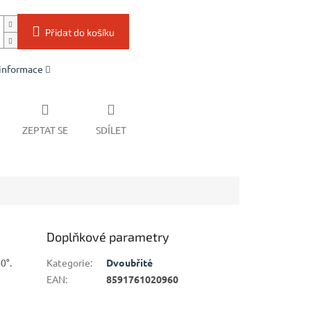
Přidat do košíku
 informace
ZEPTAT SE
SDÍLET
Doplňkové parametry
0°.
Kategorie
:
Dvoubřité
EAN
:
8591761020960