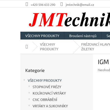
Přejít
+420 596 633 290
jmtechnik@email.cz
na
obsah
VŠECHNY PRODUKTY
Broušení nástrojů
Se
VŠECHNY
FRÉZOVACÍ HLAVY
Domů
PRODUKTY
ŽILETKY
P
IGM 
o
Přeskočit
s
Průměr
Kategorie
Neohod
kategorie
t
hodnoc
r
produkt
VŠECHNY PRODUKTY
a
je
STOPKOVÉ FRÉZY
n
0,0
z
KOLÍKOVACÍ VRTÁKY
n
5
í
CNC OBRÁBĚNÍ
hvězdič
p
VRTÁKY A SUKOVNÍKY