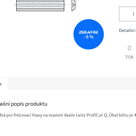
Detailní
250,47 Kč
–5 %
TISK
s
ailní popis produktu
ná pro frézovací hlavy na masivní dveře Leitz ProfiCut Q. Úhel břitu je 4