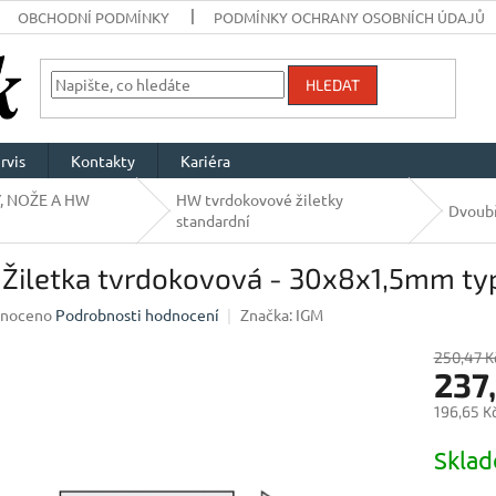
OBCHODNÍ PODMÍNKY
PODMÍNKY OCHRANY OSOBNÍCH ÚDAJŮ
HLEDAT
rvis
Kontakty
Kariéra
, NOŽE A HW
HW tvrdokovové žiletky
Dvoub
standardní
Žiletka tvrdokovová - 30x8x1,5mm typ
né
noceno
Podrobnosti hodnocení
Značka:
IGM
ení
u
250,47 K
237
196,65 K
Měrná
Skla
ek.
cena: