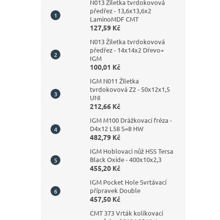
N013 Žiletka tvrdokovová
předřez - 13,6x13,6x2
LaminoMDF CMT
127,59 Kč
N013 Žiletka tvrdokovová
předřez - 14x14x2 Dřevo+
IGM
100,01 Kč
IGM N011 Žiletka
tvrdokovová Z2 - 50x12x1,5
UNI
212,66 Kč
IGM M100 Drážkovací fréza -
D4x12 L58 S=8 HW
482,79 Kč
IGM Hoblovací nůž HSS Tersa
Black Oxide - 400x10x2,3
455,20 Kč
IGM Pocket Hole Svrtávací
přípravek Double
457,50 Kč
CMT 373 Vrták kolíkovací