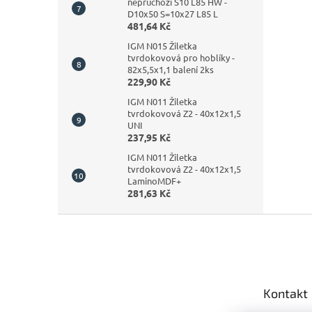
neprůchozí S10 L85 HW -
D10x50 S=10x27 L85 L
481,64 Kč
IGM N015 Žiletka
tvrdokovová pro hoblíky -
82x5,5x1,1 balení 2ks
229,90 Kč
IGM N011 Žiletka
tvrdokovová Z2 - 40x12x1,5
UNI
237,95 Kč
IGM N011 Žiletka
tvrdokovová Z2 - 40x12x1,5
LaminoMDF+
281,63 Kč
Z
á
p
a
t
Kontakt
í