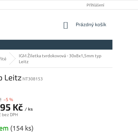
Přihlášení
NÁKUPNÍ
Prázdný košík
KOŠÍK
IGM Žiletka tvrdokovová - 30x8x1,5mm typ
řité
Leitz
 Leitz
NT308153
č
–5 %
,95 Kč
/ ks
č bez DPH
dem
(154 ks)