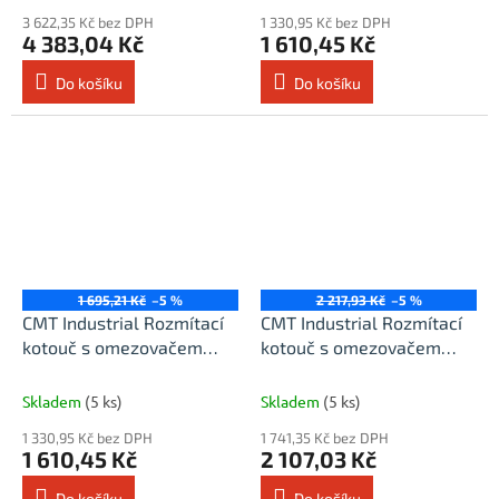
HW
3 622,35 Kč bez DPH
1 330,95 Kč bez DPH
4 383,04 Kč
1 610,45 Kč
Do košíku
Do košíku
1 695,21 Kč
–5 %
2 217,93 Kč
–5 %
CMT Industrial Rozmítací
CMT Industrial Rozmítací
kotouč s omezovačem
kotouč s omezovačem
třísky - D300x3,2 d70 Z28
třísky - D350x3,5 d30 Z36
HW
HW
Skladem
(5 ks)
Skladem
(5 ks)
1 330,95 Kč bez DPH
1 741,35 Kč bez DPH
1 610,45 Kč
2 107,03 Kč
Do košíku
Do košíku