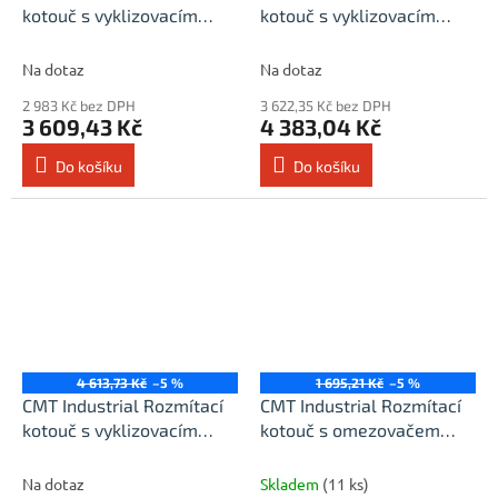
kotouč s vyklizovacím
kotouč s vyklizovacím
zubem, zesílený - D300x4
zubem, zesílený -
d80 Z24+4 MEC HW
D350x4,2 d30 Z26+4 MEC
Na dotaz
Na dotaz
HW
2 983 Kč bez DPH
3 622,35 Kč bez DPH
3 609,43 Kč
4 383,04 Kč
Do košíku
Do košíku
4 613,73 Kč
–5 %
1 695,21 Kč
–5 %
CMT Industrial Rozmítací
CMT Industrial Rozmítací
kotouč s vyklizovacím
kotouč s omezovačem
zubem, zesílený -
třísky - D300x3,2 d30 Z28
D350x4,2 d70 Z26+6 MEC
HW
Na dotaz
Skladem
(11 ks)