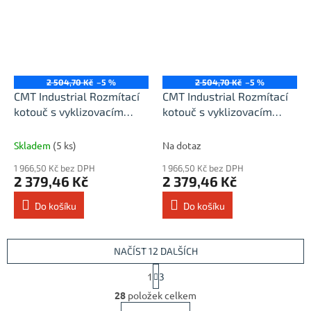
2 504,70 Kč
–5 %
2 504,70 Kč
–5 %
CMT Industrial Rozmítací
CMT Industrial Rozmítací
kotouč s vyklizovacím
kotouč s vyklizovacím
zubem - D250x3,2 d70
zubem - D250x3,2 d80
Z20+4 MEC HW
Z20+4 MEC HW
Skladem
(5 ks)
Na dotaz
1 966,50 Kč bez DPH
1 966,50 Kč bez DPH
2 379,46 Kč
2 379,46 Kč
Do košíku
Do košíku
NAČÍST 12 DALŠÍCH
S
1
3
t
O
r
28
položek celkem
v
á