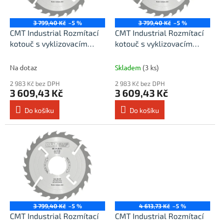
p
r
o
3 799,40 Kč
–5 %
3 799,40 Kč
–5 %
d
CMT Industrial Rozmítací
CMT Industrial Rozmítací
u
kotouč s vyklizovacím
kotouč s vyklizovacím
k
zubem, zesílený - D300x4
zubem, zesílený - D300x4
t
d30 Z24+4 MEC HW
d70 Z24+4 MEC HW
Na dotaz
Skladem
(3 ks)
ů
2 983 Kč bez DPH
2 983 Kč bez DPH
3 609,43 Kč
3 609,43 Kč
Do košíku
Do košíku
3 799,40 Kč
–5 %
4 613,73 Kč
–5 %
CMT Industrial Rozmítací
CMT Industrial Rozmítací