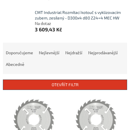
CMT Industrial Rozmítací kotouč s vyklizovacím
zubem, zesílený - D300x4 d80 Z24+4 MEC HW
Na dotaz
3 609,43 Kč
Ř
a
Doporučujeme
Nejlevnější
Nejdražší
Nejprodávanější
z
e
Abecedně
n
í
p
OTEVŘÍT FILTR
r
o
V
d
ý
u
p
k
i
t
s
ů