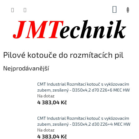
Přejít
NÁKUP
na
obsah
KOŠÍK
Pilové kotouče do rozmítacích pil
Nejprodávanější
CMT Industrial Rozmítací kotouč s vyklizovacím
zubem, zesílený - D350x4,2 d70 Z26+6 MEC HW
Na dotaz
4 383,04 Kč
CMT Industrial Rozmítací kotouč s vyklizovacím
zubem, zesílený - D350x4,2 d30 Z26+4 MEC HW
Na dotaz
4 383,04 Kč