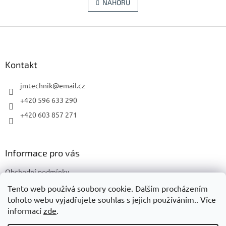
l
NAHORU
n
á
k
d
o
v
Z
a
á
c
á
n
í
p
í
p
a
Kontakt
r
t
v
í
jmtechnik
@
email.cz
k
y
+420 596 633 290
v
+420 603 857 271
ý
p
i
s
Informace pro vás
u
Obchodní podmínky
Podmínky ochrany osobních údajů
Tento web používá soubory cookie. Dalším procházením
tohoto webu vyjadřujete souhlas s jejich používáním.. Více
informací
zde
.