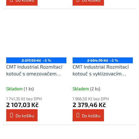
2 217,93 Kč
–5 %
2 504,70 Kč
–5 %
CMT Industrial Rozmítací
CMT Industrial Rozmítací
kotouč s omezovačem
kotouč s vyklizovacím
třísky - D350x3,5 d70 Z36
zubem - D250x3,2 d30
HW
Z20+4 MEC HW
Skladem
(1 ks)
Skladem
(2 ks)
1 741,35 Kč bez DPH
1 966,50 Kč bez DPH
2 107,03 Kč
2 379,46 Kč
Do košíku
Do košíku