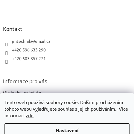
v
l
Z
á
á
d
p
a
a
Kontakt
c
t
í
í
jmtechnik
@
email.cz
p
r
+420 596 633 290
v
+420 603 857 271
k
y
v
ý
Informace pro vás
p
i
Obchodní podmínky
s
u
Podmínky ochrany osobních údajů
Tento web používá soubory cookie. Dalším procházením
tohoto webu vyjadřujete souhlas s jejich používáním.. Více
informací
zde
.
Vytvořil Shoptet
Nastavení