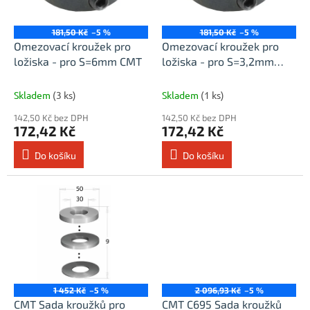
p
r
o
181,50 Kč
–5 %
181,50 Kč
–5 %
d
Omezovací kroužek pro
Omezovací kroužek pro
u
ložiska - pro S=6mm CMT
ložiska - pro S=3,2mm
k
CMT
t
Skladem
(3 ks)
Skladem
(1 ks)
ů
142,50 Kč bez DPH
142,50 Kč bez DPH
172,42 Kč
172,42 Kč
Do košíku
Do košíku
1 452 Kč
–5 %
2 096,93 Kč
–5 %
CMT Sada kroužků pro
CMT C695 Sada kroužků