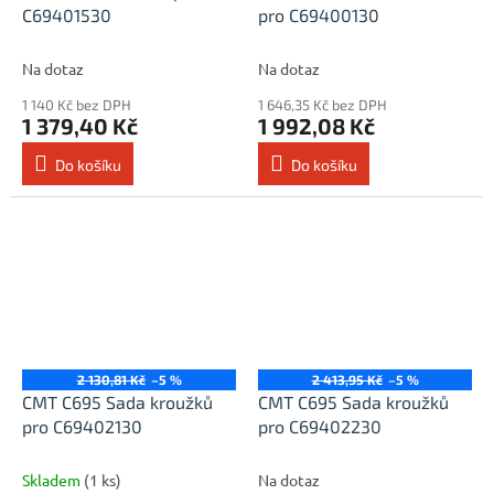
C69401530
pro C69400130
Na dotaz
Na dotaz
1 140 Kč bez DPH
1 646,35 Kč bez DPH
1 379,40 Kč
1 992,08 Kč
Do košíku
Do košíku
2 130,81 Kč
–5 %
2 413,95 Kč
–5 %
CMT C695 Sada kroužků
CMT C695 Sada kroužků
pro C69402130
pro C69402230
Skladem
(1 ks)
Na dotaz