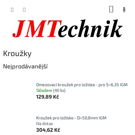
Přejít
NÁKUP
na
obsah
KOŠÍK
Kroužky
Nejprodávanější
Omezovací kroužek pro ložiska - pro S=6,35 IGM
Skladem
(40 ks)
129,89 Kč
Kroužek pro ložisko - D=50,8mm IGM
Na dotaz
304,62 Kč