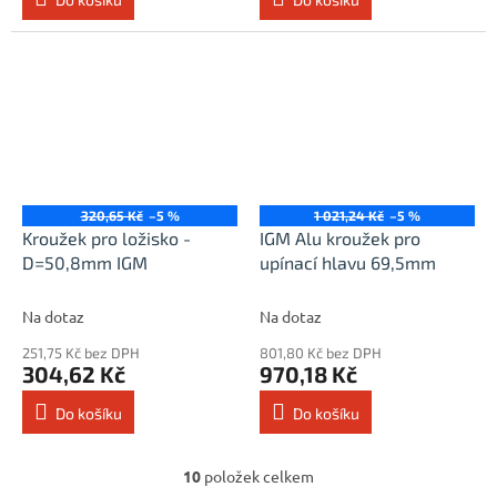
320,65 Kč
–5 %
1 021,24 Kč
–5 %
Kroužek pro ložisko -
IGM Alu kroužek pro
D=50,8mm IGM
upínací hlavu 69,5mm
Na dotaz
Na dotaz
251,75 Kč bez DPH
801,80 Kč bez DPH
304,62 Kč
970,18 Kč
Do košíku
Do košíku
10
položek celkem
O