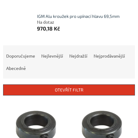
IGM Alu kroužek pro upínací hlavu 69,5mm
Na dotaz
970,18 Kč
Ř
a
Doporučujeme
Nejlevnější
Nejdražší
Nejprodávanější
z
e
Abecedně
n
í
p
OTEVŘÍT FILTR
r
o
V
d
ý
u
p
k
i
t
s
ů