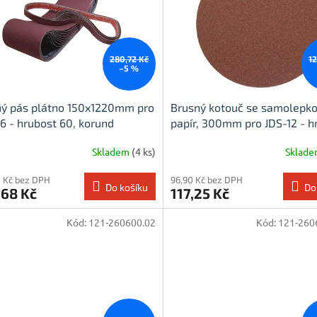
280,72 Kč
1
–5 %
ný pás plátno 150x1220mm pro
Brusný kotouč se samolepko
6 - hrubost 60, korund
papír, 300mm pro JDS-12 - h
80
Skladem
(4 ks)
Sklad
 Kč bez DPH
96,90 Kč bez DPH
Do košíku
Do
,68 Kč
117,25 Kč
Kód:
121-260600.02
Kód:
121-260