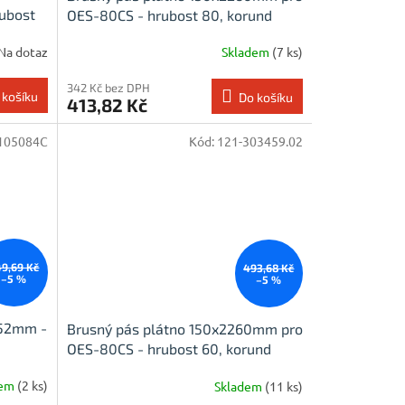
rubost
OES-80CS - hrubost 80, korund
Na dotaz
Skladem
(7 ks)
342 Kč bez DPH
 košíku
Do košíku
413,82 Kč
105084C
Kód:
121-303459.02
9,69 Kč
493,68 Kč
–5 %
–5 %
152mm -
Brusný pás plátno 150x2260mm pro
OES-80CS - hrubost 60, korund
dem
(2 ks)
Skladem
(11 ks)