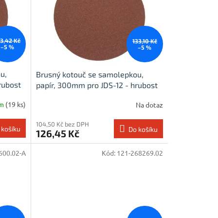
23,42 Kč
133,10 Kč
–5 %
–5 %
u,
Brusný kotouč se samolepkou,
rubost
papír, 300mm pro JDS-12 - hrubost
60
em
(19 ks)
Na dotaz
104,50 Kč bez DPH
 košíku
Do košíku
126,45 Kč
600.02-A
Kód:
121-268269.02