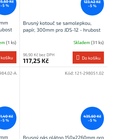
5,60 Kč
123,42 Kč
–5 %
–5 %
60mm
Brusný kotouč se samolepkou,
rubost
papír, 300mm pro JDS-12 - hrubost
100
dem
(1 ks)
Skladem
(31 ks)
96,90 Kč bez DPH
 košíku
Do košíku
117,25 Kč
984.02-A
Kód:
121-298051.02
11,40 Kč
435,60 Kč
–5 %
–5 %
60mm
Brusný pás plátno 150x2260mm pro