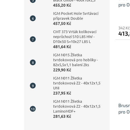
pro O
455,20 Kč
IGM Pocket Hole Svrtávací
přípravek Double
457,50 Kč
342 Kč
CMT 373 Vrták kolíkovací
413,
neprůchozí S10 L85 HW -
D10x50 S=10x27 L85 L
481,64 Kč
IGM N015 Žiletka
tvrdokovová pro hoblíky -
82x5,5x1,1 balení 2ks
229,90 Kč
IGM N011 Žiletka
tvrdokovová Z2 - 40x12x1,5
UNI
237,95 Kč
IGM N011 Žiletka
Brus
tvrdokovová Z2 - 40x12x1,5
LaminoMDF+
pro O
281,63 Kč
80, k