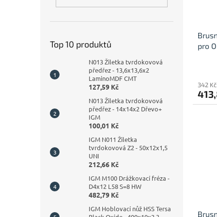
Brus
Top 10 produktů
pro O
koru
N013 Žiletka tvrdokovová
předřez - 13,6x13,6x2
LaminoMDF CMT
342 Kč
127,59 Kč
413,
N013 Žiletka tvrdokovová
předřez - 14x14x2 Dřevo+
IGM
100,01 Kč
IGM N011 Žiletka
tvrdokovová Z2 - 50x12x1,5
UNI
212,66 Kč
IGM M100 Drážkovací fréza -
D4x12 L58 S=8 HW
482,79 Kč
IGM Hoblovací nůž HSS Tersa
Brus
Black Oxide - 400x10x2,3