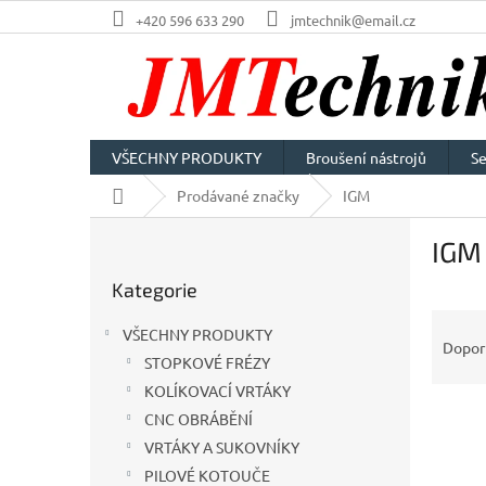
Přejít
+420 596 633 290
jmtechnik@email.cz
na
obsah
VŠECHNY PRODUKTY
Broušení nástrojů
Se
Domů
Prodávané značky
IGM
P
IGM
o
Přeskočit
s
Kategorie
kategorie
t
Ř
r
VŠECHNY PRODUKTY
a
a
Dopor
STOPKOVÉ FRÉZY
z
n
e
KOLÍKOVACÍ VRTÁKY
n
V
n
í
CNC OBRÁBĚNÍ
ý
í
p
VRTÁKY A SUKOVNÍKY
p
p
a
PILOVÉ KOTOUČE