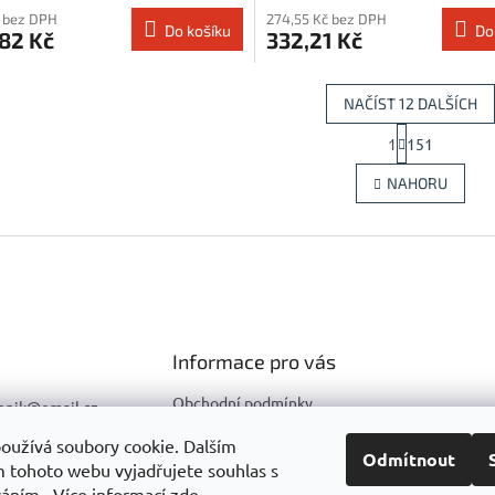
 bez DPH
274,55 Kč bez DPH
Do košíku
Do
82 Kč
332,21 Kč
NAČÍST 12 DALŠÍCH
S
1
151
O
t
r
v
NAHORU
á
l
n
á
k
d
o
a
v
c
á
í
n
p
í
r
Informace pro vás
v
k
y
Obchodní podmínky
hnik
@
email.cz
v
Podmínky ochrany osobních
596 633 290
ý
oužívá soubory cookie. Dalším
údajů
Odmítnout
p
 tohoto webu vyjadřujete souhlas s
603 857 271
i
váním.. Více informací
zde
.