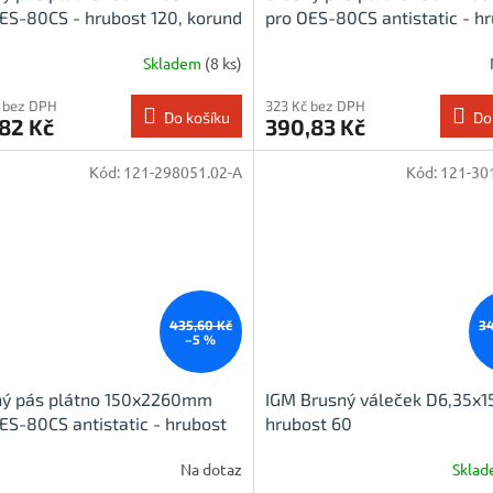
ES-80CS - hrubost 120, korund
pro OES-80CS antistatic - h
120, korund
Skladem
(8 ks)
 bez DPH
323 Kč bez DPH
Do košíku
Do
82 Kč
390,83 Kč
Kód:
121-298051.02-A
Kód:
121-30
435,60 Kč
34
–5 %
ný pás plátno 150x2260mm
IGM Brusný váleček D6,35x
ES-80CS antistatic - hrubost
hrubost 60
orund
Na dotaz
Skla