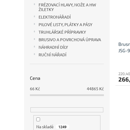
i
r
n
FRÉZOVACÍ HLAVY, NOŽE A HW
s
o
e
ŽILETKY
p
d
l
ELEKTRONÁŘADÍ
r
u
PILOVÉ LISTY, PLÁTKY A PÁSY
o
k
d
t
TRUHLÁŘSKÉ PŘÍPRAVKY
u
ů
BRUSIVO A POVRCHOVÁ ÚPRAVA
Brus
k
NÁHRADNÍ DÍLY
JSG-9
t
RUČNÍ NÁŘADÍ
ů
220,40
Cena
266
66
Kč
44865
Kč
Na skladě
1249