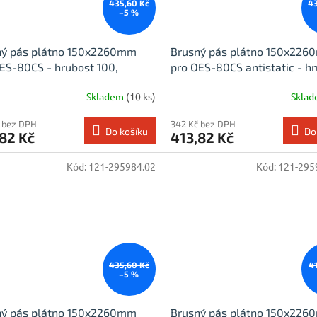
435,60 Kč
43
–5 %
ný pás plátno 150x2260mm
Brusný pás plátno 150x22
ES-80CS - hrubost 100,
pro OES-80CS antistatic - h
nd
100, korund
Skladem
(10 ks)
Skla
 bez DPH
342 Kč bez DPH
Do košíku
Do
82 Kč
413,82 Kč
Kód:
121-295984.02
Kód:
121-295
435,60 Kč
4
–5 %
ný pás plátno 150x2260mm
Brusný pás plátno 150x22