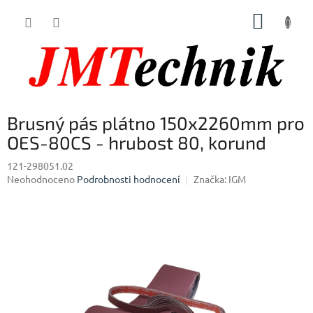
Přejít
NÁKUP
na
obsah
KOŠÍK
Brusný pás plátno 150x2260mm pro
OES-80CS - hrubost 80, korund
121-298051.02
Průměrné
Neohodnoceno
Podrobnosti hodnocení
Značka:
IGM
hodnocení
produktu
je
0,0
z
5
hvězdiček.