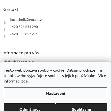
p
a
Kontakt
t
í
jmtechnik
@
email.cz
+420 596 633 290
+420 603 857 271
Informace pro vás
Obchodní podmínky
Podmínky ochrany osobních údajů
Tento web používá soubory cookie. Dalším procházením
tohoto webu vyjadřujete souhlas s jejich používáním.. Více
informací
zde
.
Vytvořil Shoptet
Nastavení
Copyright 2026
JMTechnik
. Všechna práva vyhrazena.
Upravit
Odmítnout
Souhlasím
nastavení cookies