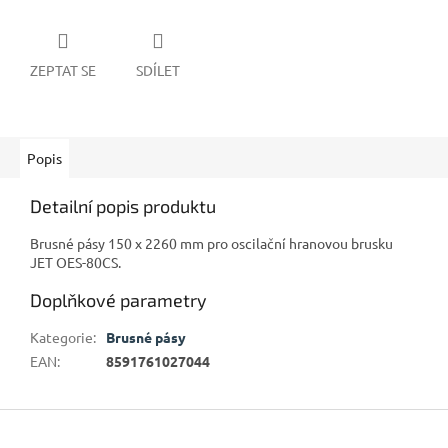
ZEPTAT SE
SDÍLET
Popis
Detailní popis produktu
Brusné pásy 150 x 2260 mm pro oscilační hranovou brusku
JET OES-80CS.
Doplňkové parametry
Kategorie
:
Brusné pásy
EAN
:
8591761027044
Z
á