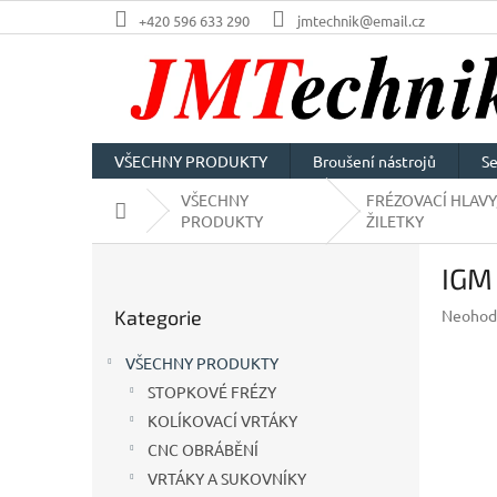
Přejít
+420 596 633 290
jmtechnik@email.cz
na
obsah
VŠECHNY PRODUKTY
Broušení nástrojů
Se
VŠECHNY
FRÉZOVACÍ HLAVY
Domů
PRODUKTY
ŽILETKY
P
IGM 
o
Přeskočit
s
Průměr
Kategorie
Neohod
kategorie
t
hodnoc
r
produkt
VŠECHNY PRODUKTY
a
je
STOPKOVÉ FRÉZY
n
0,0
z
KOLÍKOVACÍ VRTÁKY
n
5
í
CNC OBRÁBĚNÍ
hvězdič
p
VRTÁKY A SUKOVNÍKY