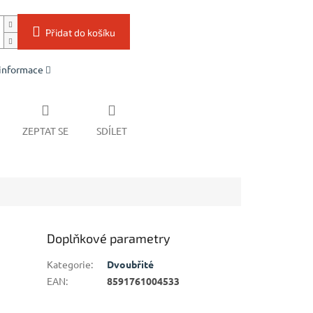
Přidat do košíku
 informace
ZEPTAT SE
SDÍLET
Doplňkové parametry
Kategorie
:
Dvoubřité
EAN
:
8591761004533