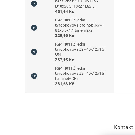
neprůchozí S10 L85 HW -
D10x50 S=10x27 L85 L
481,64 Kč
IGM N015 Žiletka
tvrdokovová pro hoblíky -
82x5,5x1,1 balení 2ks
229,90 Kč
IGM N011 Žiletka
tvrdokovová Z2 - 40x12x1,5
UNI
237,95 Kč
IGM N011 Žiletka
tvrdokovová Z2 - 40x12x1,5
LaminoMDF+
281,63 Kč
Z
á
p
a
t
Kontakt
í