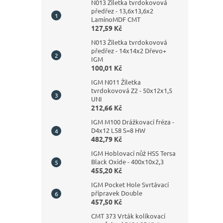
N013 Žiletka tvrdokovová
předřez - 13,6x13,6x2
LaminoMDF CMT
127,59 Kč
N013 Žiletka tvrdokovová
předřez - 14x14x2 Dřevo+
IGM
100,01 Kč
IGM N011 Žiletka
tvrdokovová Z2 - 50x12x1,5
UNI
212,66 Kč
IGM M100 Drážkovací fréza -
D4x12 L58 S=8 HW
482,79 Kč
IGM Hoblovací nůž HSS Tersa
Black Oxide - 400x10x2,3
455,20 Kč
IGM Pocket Hole Svrtávací
přípravek Double
457,50 Kč
CMT 373 Vrták kolíkovací