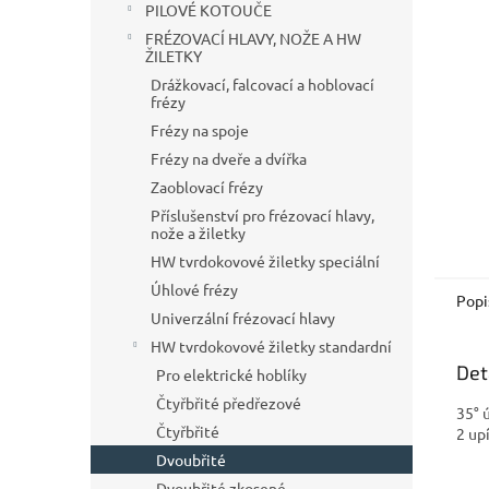
a
PILOVÉ KOTOUČE
n
FRÉZOVACÍ HLAVY, NOŽE A HW
e
ŽILETKY
l
Drážkovací, falcovací a hoblovací
frézy
Frézy na spoje
Frézy na dveře a dvířka
Zaoblovací frézy
Příslušenství pro frézovací hlavy,
nože a žiletky
HW tvrdokovové žiletky speciální
Úhlové frézy
Popi
Univerzální frézovací hlavy
HW tvrdokovové žiletky standardní
Det
Pro elektrické hoblíky
Čtyřbřité předřezové
35° 
Čtyřbřité
2 up
Dvoubřité
Dvoubřité zkosené