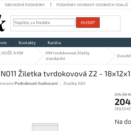
OBCHODNÍ PODMÍNKY
PODMÍNKY OCHRANY OSOBNÍCH ÚDAJŮ
HLEDAT
rvis
Kontakty
Kariéra
, NOŽE A HW
HW tvrdokovové žiletky
Dvoubř
standardní
N011 Žiletka tvrdokovová Z2 - 18x12x1
né
noceno
Podrobnosti hodnocení
Značka:
IGM
ení
u
215,38 K
204
169,10 K
Měrná
Na do
ek.
cena: