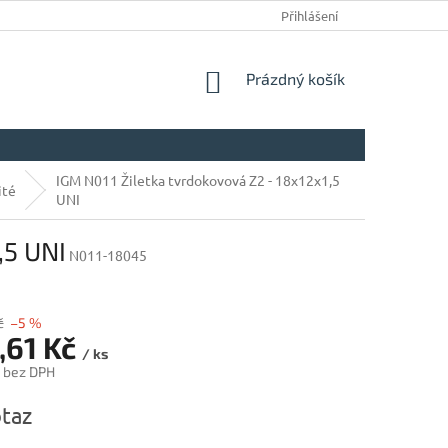
Přihlášení
NÁKUPNÍ
Prázdný košík
KOŠÍK
IGM N011 Žiletka tvrdokovová Z2 - 18x12x1,5
ité
UNI
,5 UNI
N011-18045
č
–5 %
,61 Kč
/ ks
č bez DPH
taz