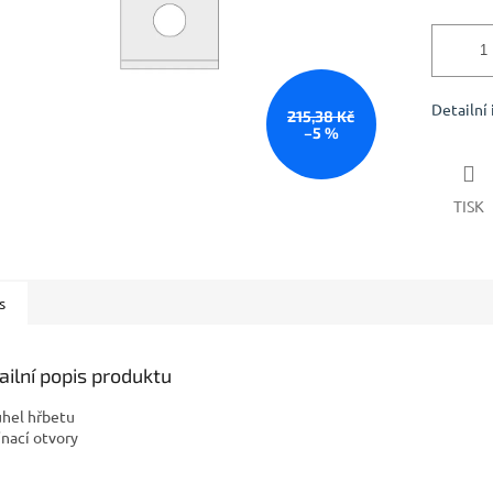
Detailní
215,38 Kč
–5 %
TISK
s
ailní popis produktu
úhel hřbetu
ínací otvory