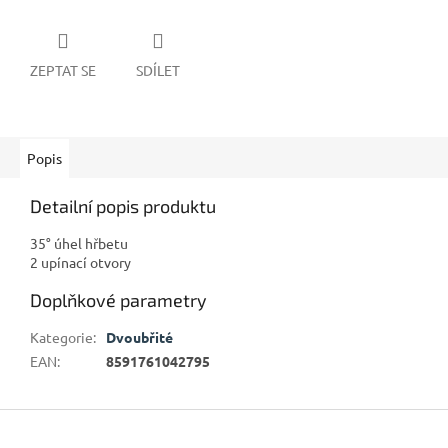
ZEPTAT SE
SDÍLET
Popis
Detailní popis produktu
35° úhel hřbetu
2 upínací otvory
Doplňkové parametry
Kategorie
:
Dvoubřité
EAN
:
8591761042795
Z
á