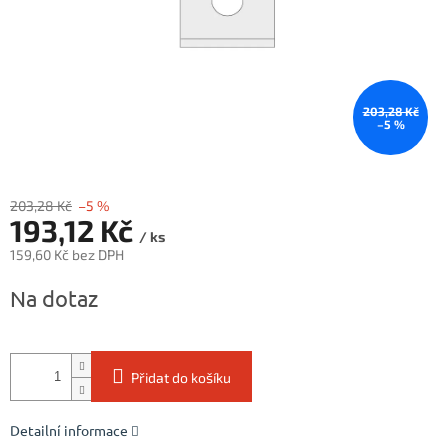
203,28 Kč
–5 %
203,28 Kč
–5 %
193,12 Kč
/ ks
159,60 Kč bez DPH
Měrná
Na dotaz
cena:
Přidat do košíku
Detailní informace