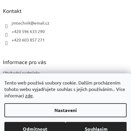
p
a
Kontakt
t
í
jmtechnik
@
email.cz
+420 596 633 290
+420 603 857 271
Informace pro vás
Obchodní podmínky
Podmínky ochrany osobních údajů
Tento web používá soubory cookie. Dalším procházením
tohoto webu vyjadřujete souhlas s jejich používáním.. Více
informací
zde
.
Vytvořil Shoptet
Nastavení
Copyright 2026
JMTechnik
. Všechna práva vyhrazena.
Upravit
Odmítnout
Souhlasím
nastavení cookies