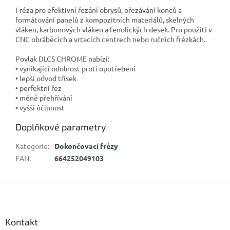
Fréza pro efektivní řezání obrysů, ořezávání konců a
formátování panelů z kompozitních materiálů, skelných
vláken, karbonových vláken a fenolických desek. Pro použití v
CNC obráběcích a vrtacích centrech nebo ručních frézkách.
Povlak DLCS CHROME nabízí:
• vynikající odolnost proti opotřebení
• lepší odvod třísek
• perfektní řez
• méně přehřívání
• vyšší účinnost
Doplňkové parametry
Kategorie
:
Dokončovací frézy
EAN
:
664252049103
Z
á
p
a
Kontakt