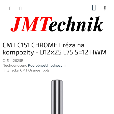
Přejít
NÁKUP
na
obsah
KOŠÍK
CMT C151 CHROME Fréza na
kompozity - D12x25 L75 S=12 HWM
C15112025E
Průměrné
Neohodnoceno
Podrobnosti hodnocení
hodnocení
Značka:
CMT Orange Tools
produktu
je
0,0
z
5
hvězdiček.