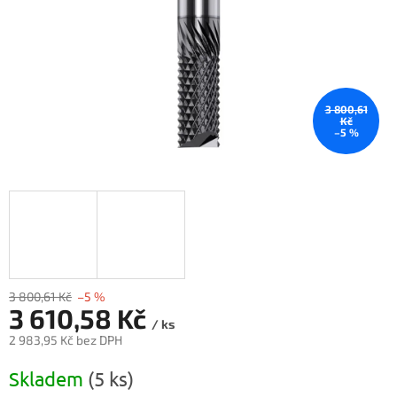
3 800,61
Kč
–5 %
3 800,61 Kč
–5 %
3 610,58 Kč
/ ks
2 983,95 Kč bez DPH
Měrná
Skladem
(5 ks)
cena: