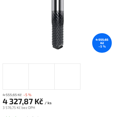
4 555,65
Kč
–5 %
4 555,65 Kč
–5 %
4 327,87 Kč
/ ks
3 576,75 Kč bez DPH
Měrná