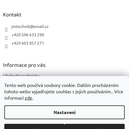
á
p
a
Kontakt
t
í
jmtechnik
@
email.cz
+420 596 633 290
+420 603 857 271
Informace pro vás
Obchodní podmínky
Podmínky ochrany osobních údajů
Tento web používá soubory cookie. Dalším procházením
tohoto webu vyjadřujete souhlas s jejich používáním.. Více
informací
zde
.
Vytvořil Shoptet
Nastavení
Copyright 2026
JMTechnik
. Všechna práva vyhrazena.
Upravit