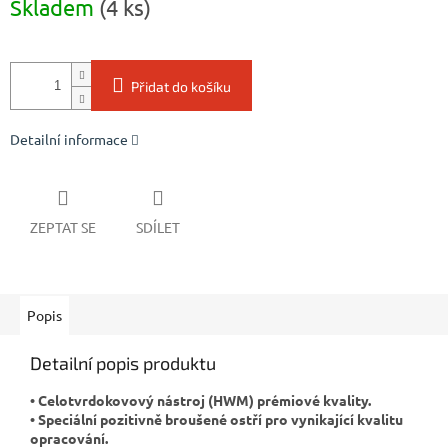
Skladem
(4 ks)
cena:
Přidat do košíku
Detailní informace
ZEPTAT SE
SDÍLET
Popis
Detailní popis produktu
• Celotvrdokovový nástroj (HWM) prémiové kvality.
• Speciální pozitivně broušené ostří pro vynikající kvalitu
opracování.