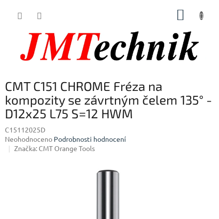
Přejít
NÁKUP
na
obsah
KOŠÍK
CMT C151 CHROME Fréza na
kompozity se závrtným čelem 135° -
D12x25 L75 S=12 HWM
C15112025D
Průměrné
Neohodnoceno
Podrobnosti hodnocení
hodnocení
Značka:
CMT Orange Tools
produktu
je
0,0
z
5
hvězdiček.