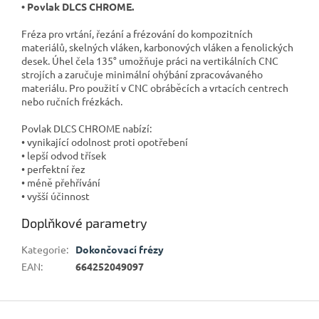
• Povlak DLCS CHROME.
Fréza pro vrtání, řezání a frézování do kompozitních
materiálů, skelných vláken, karbonových vláken a fenolických
desek. Úhel čela 135° umožňuje práci na vertikálních CNC
strojích a zaručuje minimální ohýbání zpracovávaného
materiálu. Pro použití v CNC obráběcích a vrtacích centrech
nebo ručních frézkách.
Povlak DLCS CHROME nabízí:
• vynikající odolnost proti opotřebení
• lepší odvod třísek
• perfektní řez
• méně přehřívání
• vyšší účinnost
Doplňkové parametry
Kategorie
:
Dokončovací frézy
EAN
:
664252049097
Z