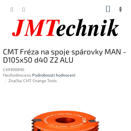
Přejít
NÁKUP
na
obsah
KOŠÍK
CMT Fréza na spoje spárovky MAN -
D105x50 d40 Z2 ALU
C69400840
Průměrné
Neohodnoceno
Podrobnosti hodnocení
hodnocení
Značka:
CMT Orange Tools
produktu
je
0,0
z
5
hvězdiček.