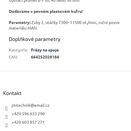
Dodáváme v pevném plastovém kufru!
Parametry:
Zuby 2, otáčky 7300–11500 ot./min., ruční posuv
materiálu MAN.
Doplňkové parametry
Kategorie
:
Frézy na spoje
EAN
:
664252028184
Z
á
p
a
Kontakt
t
í
jmtechnik
@
email.cz
+420 596 633 290
+420 603 857 271