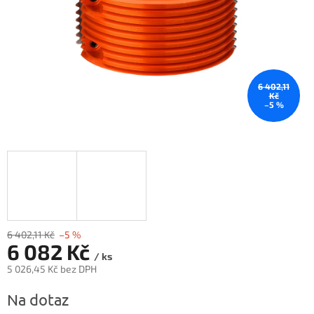
6 402,11
Kč
–5 %
6 402,11 Kč
–5 %
6 082 Kč
/ ks
5 026,45 Kč bez DPH
Měrná
Na dotaz
cena: