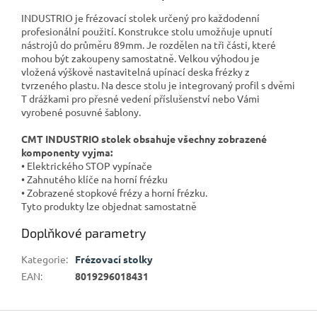
INDUSTRIO je frézovací stolek určený pro každodenní
profesionální použití. Konstrukce stolu umožňuje upnutí
nástrojů do průměru 89mm. Je rozdělen na tři části, které
mohou být zakoupeny samostatně. Velkou výhodou je
vložená výškově nastavitelná upínací deska frézky z
tvrzeného plastu. Na desce stolu je integrovaný profil s dvěmi
T drážkami pro přesné vedení příslušenství nebo Vámi
vyrobené posuvné šablony.
CMT INDUSTRIO stolek obsahuje všechny zobrazené
komponenty vyjma:
• Elektrického STOP vypínače
• Zahnutého klíče na horní frézku
• Zobrazené stopkové frézy a horní frézku.
Tyto produkty lze objednat samostatně
Doplňkové parametry
Kategorie
:
Frézovací stolky
EAN
:
8019296018431