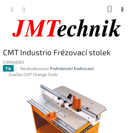
Přejít
NÁKUP
na
obsah
KOŠÍK
CMT Industrio Frézovací stolek
C99950001
Průměrné
Neohodnoceno
Podrobnosti hodnocení
Tip
hodnocení
Značka:
CMT Orange Tools
produktu
je
0,0
z
5
hvězdiček.