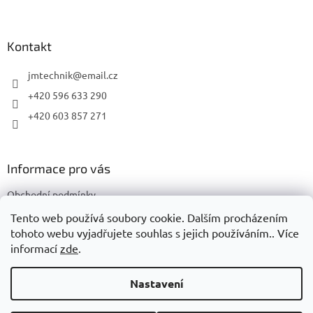
Z
á
p
a
Kontakt
t
í
jmtechnik
@
email.cz
+420 596 633 290
+420 603 857 271
Informace pro vás
Obchodní podmínky
Podmínky ochrany osobních údajů
Tento web používá soubory cookie. Dalším procházením
tohoto webu vyjadřujete souhlas s jejich používáním.. Více
informací
zde
.
Vytvořil Shoptet
Nastavení