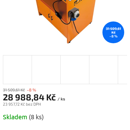
31 509,61
Kč
–8 %
31 509,61 Kč
–8 %
28 988,84 Kč
/ ks
23 957,72 Kč bez DPH
Měrná
Skladem
(8 ks)
cena: