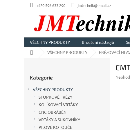
Přejít
+420 596 633 290
jmtechnik@email.cz
na
obsah
VŠECHNY PRODUKTY
Broušení nástrojů
Se
Domů
VŠECHNY PRODUKTY
FRÉZOVACÍ HLAV
P
CMT
o
Přeskočit
s
Průměr
Kategorie
Neohod
kategorie
t
hodnoc
r
produkt
VŠECHNY PRODUKTY
a
je
STOPKOVÉ FRÉZY
n
0,0
z
KOLÍKOVACÍ VRTÁKY
n
5
í
CNC OBRÁBĚNÍ
hvězdič
p
VRTÁKY A SUKOVNÍKY
a
PILOVÉ KOTOUČE