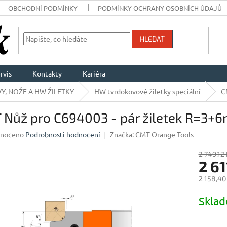
OBCHODNÍ PODMÍNKY
PODMÍNKY OCHRANY OSOBNÍCH ÚDAJŮ
HLEDAT
rvis
Kontakty
Kariéra
Y, NOŽE A HW ŽILETKY
HW tvrdokovové žiletky speciální
C
 Nůž pro C694003 - pár žiletek R=3+
né
noceno
Podrobnosti hodnocení
Značka:
CMT Orange Tools
ení
u
2 749,12 
2 61
2 158,40
Měrná
Skla
ek.
cena: