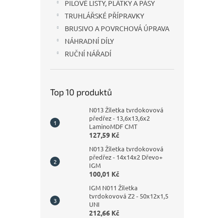
PILOVÉ LISTY, PLÁTKY A PÁSY
TRUHLÁŘSKÉ PŘÍPRAVKY
BRUSIVO A POVRCHOVÁ ÚPRAVA
NÁHRADNÍ DÍLY
RUČNÍ NÁŘADÍ
Top 10 produktů
N013 Žiletka tvrdokovová
předřez - 13,6x13,6x2
LaminoMDF CMT
127,59 Kč
N013 Žiletka tvrdokovová
předřez - 14x14x2 Dřevo+
IGM
100,01 Kč
IGM N011 Žiletka
tvrdokovová Z2 - 50x12x1,5
UNI
212,66 Kč