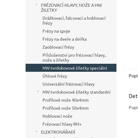
n
FRÉZOVACÍ HLAVY, NOŽE A HW
e
ŽILETKY
l
Drážkovací, falcovací a hoblovací
frézy
Frézy na spoje
Frézy na dveře a dvířka
Zaoblovací frézy
Příslušenství pro frézovací hlavy,
nože a žiletky
HW tvrdokovové žiletky speciální
Popi
Úhlové frézy
Univerzální frézovací hlavy
HW tvrdokovové žiletky standardní
Det
Profilové nože 40x4mm
Popi
Profilové nože 50x4mm
Hoblovací nože
Frézovací hlavy RH+
ELEKTRONÁŘADÍ