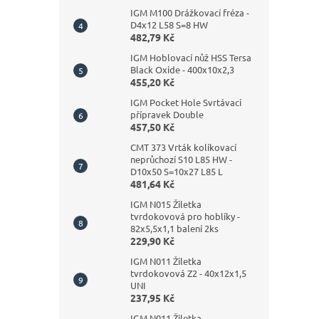
IGM M100 Drážkovací fréza -
D4x12 L58 S=8 HW
482,79 Kč
IGM Hoblovací nůž HSS Tersa
Black Oxide - 400x10x2,3
455,20 Kč
IGM Pocket Hole Svrtávací
přípravek Double
457,50 Kč
CMT 373 Vrták kolíkovací
neprůchozí S10 L85 HW -
D10x50 S=10x27 L85 L
481,64 Kč
IGM N015 Žiletka
tvrdokovová pro hoblíky -
82x5,5x1,1 balení 2ks
229,90 Kč
IGM N011 Žiletka
tvrdokovová Z2 - 40x12x1,5
UNI
237,95 Kč
IGM N011 Žiletka