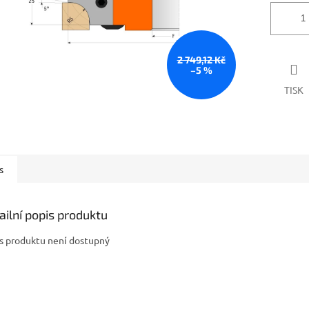
2 749,12 Kč
–5 %
TISK
s
ailní popis produktu
s produktu není dostupný