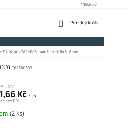
Přihlášení
NÁKUPNÍ
Prázdný košík
KOŠÍK
MT Nůž pro C694003 - pár žiletek R=3+6mm
6mm
C69500303
Kč
–5 %
1,66 Kč
/ ks
 Kč bez DPH
dem
(2 ks)