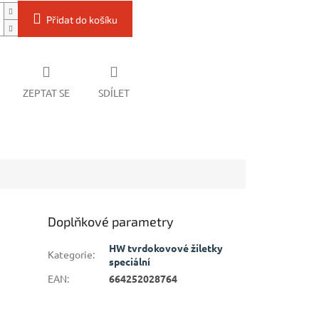
Přidat do košíku
ZEPTAT SE
SDÍLET
Doplňkové parametry
HW tvrdokovové žiletky
Kategorie
:
speciální
EAN
:
664252028764