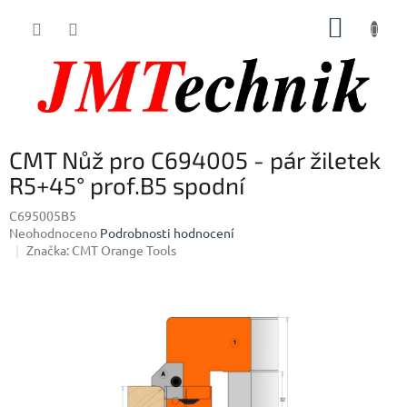
Přejít
NÁKUP
na
obsah
KOŠÍK
CMT Nůž pro C694005 - pár žiletek
R5+45° prof.B5 spodní
C695005B5
Průměrné
Neohodnoceno
Podrobnosti hodnocení
hodnocení
Značka:
CMT Orange Tools
produktu
je
0,0
z
5
hvězdiček.