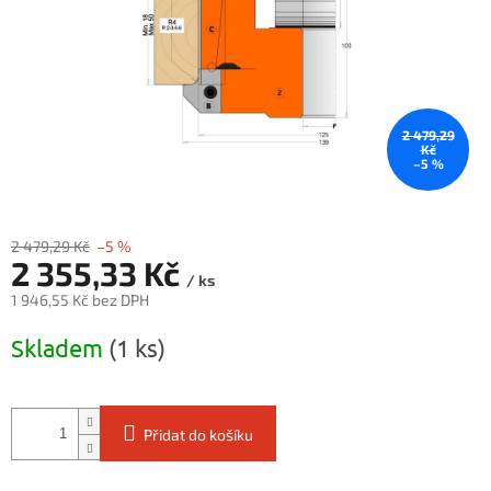
2 479,29
Kč
–5 %
2 479,29 Kč
–5 %
2 355,33 Kč
/ ks
1 946,55 Kč bez DPH
Měrná
Skladem
(1 ks)
cena:
Přidat do košíku