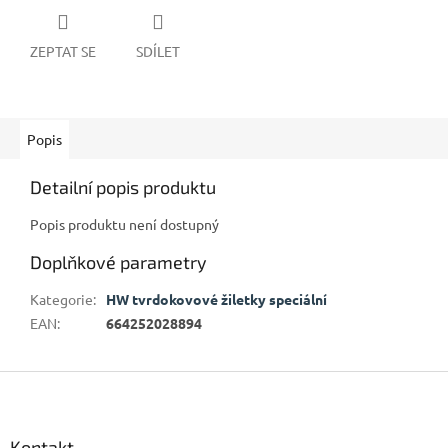
ZEPTAT SE
SDÍLET
Popis
Detailní popis produktu
Popis produktu není dostupný
Doplňkové parametry
Kategorie
:
HW tvrdokovové žiletky speciální
EAN
:
664252028894
Z
á
p
a
Kontakt