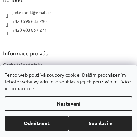
t
í
jmtechnik
@
email.cz
+420 596 633 290
+420 603 857 271
Informace pro vás
Obchodní podmínky
Podmínky ochrany osobních údajů
Tento web používá soubory cookie. Dalším procházením
tohoto webu vyjadřujete souhlas s jejich používáním.. Více
informací
zde
.
Vytvořil Shoptet
Nastavení
Copyright 2026
JMTechnik
. Všechna práva vyhrazena.
Upravit
Odmítnout
Souhlasím
nastavení cookies