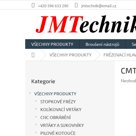
Přejít
+420 596 633 290
jmtechnik@email.cz
na
obsah
VŠECHNY PRODUKTY
Broušení nástrojů
Se
Domů
VŠECHNY PRODUKTY
FRÉZOVACÍ HLAV
P
CMT
o
Přeskočit
s
Průměr
Kategorie
Neohod
kategorie
t
hodnoc
r
produkt
VŠECHNY PRODUKTY
a
je
STOPKOVÉ FRÉZY
n
0,0
z
KOLÍKOVACÍ VRTÁKY
n
5
í
CNC OBRÁBĚNÍ
hvězdič
p
VRTÁKY A SUKOVNÍKY
a
PILOVÉ KOTOUČE