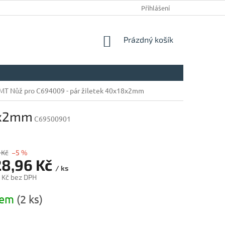
Přihlášení
NÁKUPNÍ
Prázdný košík
KOŠÍK
MT Nůž pro C694009 - pár žiletek 40x18x2mm
8x2mm
C69500901
 Kč
–5 %
28,96 Kč
/ ks
 Kč bez DPH
dem
(2 ks)