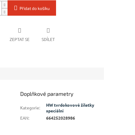
Přidat do košíku
ZEPTAT SE
SDÍLET
Doplňkové parametry
HW tvrdokovové žiletky
Kategorie
:
speciální
EAN
:
664252028986