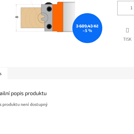
3 609,43 Kč
–5 %
TISK
s
ailní popis produktu
s produktu není dostupný