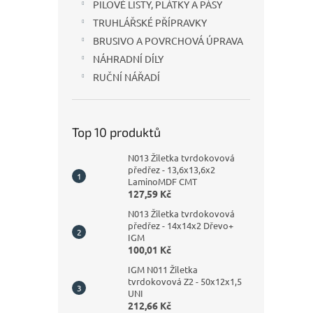
PILOVÉ LISTY, PLÁTKY A PÁSY
TRUHLÁŘSKÉ PŘÍPRAVKY
BRUSIVO A POVRCHOVÁ ÚPRAVA
NÁHRADNÍ DÍLY
RUČNÍ NÁŘADÍ
Top 10 produktů
N013 Žiletka tvrdokovová
předřez - 13,6x13,6x2
LaminoMDF CMT
127,59 Kč
N013 Žiletka tvrdokovová
předřez - 14x14x2 Dřevo+
IGM
100,01 Kč
IGM N011 Žiletka
tvrdokovová Z2 - 50x12x1,5
UNI
212,66 Kč