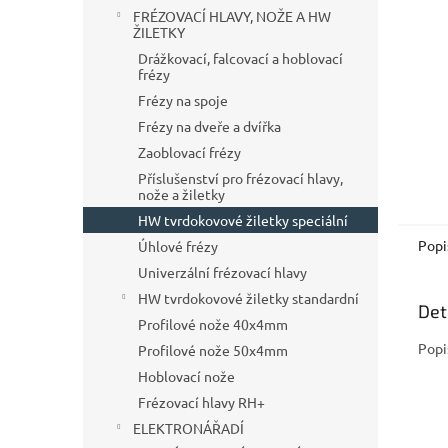
n
FRÉZOVACÍ HLAVY, NOŽE A HW
e
ŽILETKY
l
Drážkovací, falcovací a hoblovací
frézy
Frézy na spoje
Frézy na dveře a dvířka
Zaoblovací frézy
Příslušenství pro frézovací hlavy,
nože a žiletky
HW tvrdokovové žiletky speciální
Popi
Úhlové frézy
Univerzální frézovací hlavy
HW tvrdokovové žiletky standardní
Det
Profilové nože 40x4mm
Popi
Profilové nože 50x4mm
Hoblovací nože
Frézovací hlavy RH+
ELEKTRONÁŘADÍ