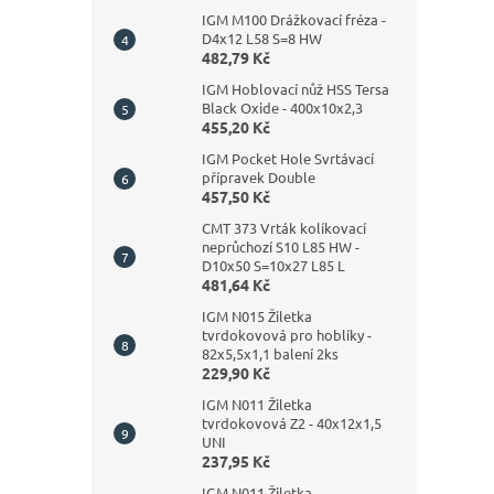
IGM M100 Drážkovací fréza -
D4x12 L58 S=8 HW
482,79 Kč
IGM Hoblovací nůž HSS Tersa
Black Oxide - 400x10x2,3
455,20 Kč
IGM Pocket Hole Svrtávací
přípravek Double
457,50 Kč
CMT 373 Vrták kolíkovací
neprůchozí S10 L85 HW -
D10x50 S=10x27 L85 L
481,64 Kč
IGM N015 Žiletka
tvrdokovová pro hoblíky -
82x5,5x1,1 balení 2ks
229,90 Kč
IGM N011 Žiletka
tvrdokovová Z2 - 40x12x1,5
UNI
237,95 Kč
IGM N011 Žiletka