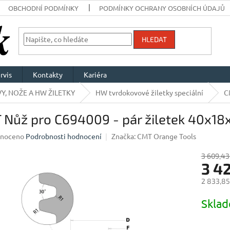
OBCHODNÍ PODMÍNKY
PODMÍNKY OCHRANY OSOBNÍCH ÚDAJŮ
HLEDAT
rvis
Kontakty
Kariéra
Y, NOŽE A HW ŽILETKY
HW tvrdokovové žiletky speciální
C
 Nůž pro C694009 - pár žiletek 40x1
né
noceno
Podrobnosti hodnocení
Značka:
CMT Orange Tools
ení
u
3 609,43
3 4
2 833,85
Měrná
Skla
ek.
cena: