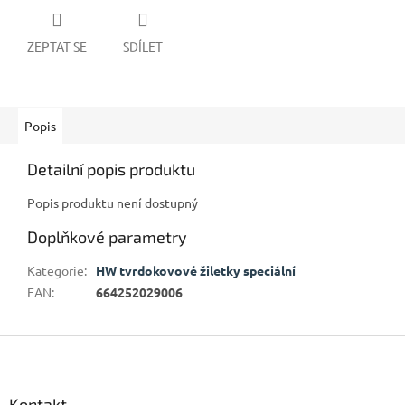
ZEPTAT SE
SDÍLET
Popis
Detailní popis produktu
Popis produktu není dostupný
Doplňkové parametry
Kategorie
:
HW tvrdokovové žiletky speciální
EAN
:
664252029006
Z
á
p
a
Kontakt