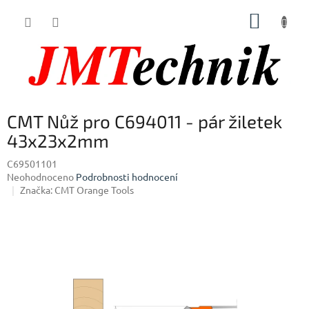
Přejít
NÁKUP
na
obsah
KOŠÍK
CMT Nůž pro C694011 - pár žiletek
43x23x2mm
C69501101
Průměrné
Neohodnoceno
Podrobnosti hodnocení
hodnocení
Značka:
CMT Orange Tools
produktu
je
0,0
z
5
hvězdiček.