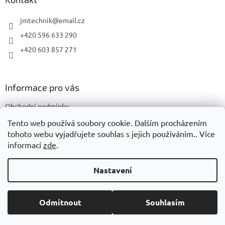
t
í
jmtechnik
@
email.cz
+420 596 633 290
+420 603 857 271
Informace pro vás
Obchodní podmínky
Podmínky ochrany osobních údajů
Tento web používá soubory cookie. Dalším procházením
tohoto webu vyjadřujete souhlas s jejich používáním.. Více
informací
zde
.
Vytvořil Shoptet
Nastavení
Copyright 2026
JMTechnik
. Všechna práva vyhrazena.
Upravit
Odmítnout
Souhlasím
nastavení cookies