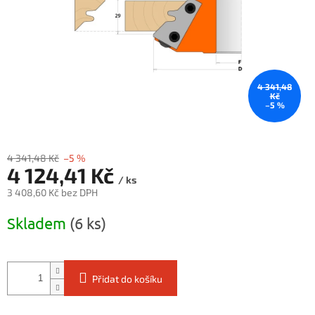
4 341,48
Kč
–5 %
4 341,48 Kč
–5 %
4 124,41 Kč
/ ks
3 408,60 Kč bez DPH
Měrná
Skladem
(6 ks)
cena:
Přidat do košíku