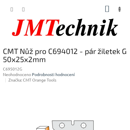
Přejít
NÁKUP
na
obsah
KOŠÍK
CMT Nůž pro C694012 - pár žiletek G
50x25x2mm
C695012G
Průměrné
Neohodnoceno
Podrobnosti hodnocení
hodnocení
Značka:
CMT Orange Tools
produktu
je
0,0
z
5
hvězdiček.