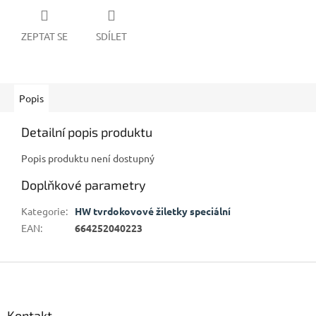
ZEPTAT SE
SDÍLET
Popis
Detailní popis produktu
Popis produktu není dostupný
Doplňkové parametry
Kategorie
:
HW tvrdokovové žiletky speciální
EAN
:
664252040223
Z
á
p
a
Kontakt