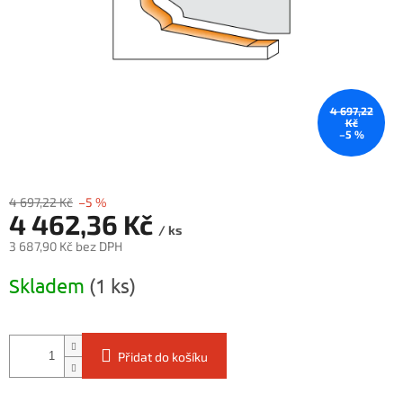
4 697,22
Kč
–5 %
4 697,22 Kč
–5 %
4 462,36 Kč
/ ks
3 687,90 Kč bez DPH
Měrná
Skladem
(1 ks)
cena:
Přidat do košíku