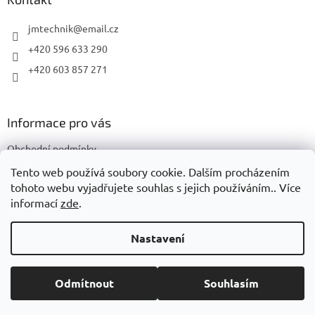
t
í
jmtechnik
@
email.cz
+420 596 633 290
+420 603 857 271
Informace pro vás
Obchodní podmínky
Podmínky ochrany osobních údajů
Tento web používá soubory cookie. Dalším procházením
tohoto webu vyjadřujete souhlas s jejich používáním.. Více
informací
zde
.
Vytvořil Shoptet
Nastavení
Copyright 2026
JMTechnik
. Všechna práva vyhrazena.
Upravit
Odmítnout
Souhlasím
nastavení cookies