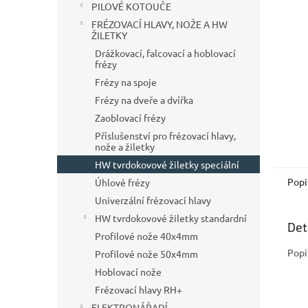
a
PILOVÉ KOTOUČE
n
FRÉZOVACÍ HLAVY, NOŽE A HW
e
ŽILETKY
l
Drážkovací, falcovací a hoblovací
frézy
Frézy na spoje
Frézy na dveře a dvířka
Zaoblovací frézy
Příslušenství pro frézovací hlavy,
nože a žiletky
HW tvrdokovové žiletky speciální
Popi
Úhlové frézy
Univerzální frézovací hlavy
HW tvrdokovové žiletky standardní
Det
Profilové nože 40x4mm
Popi
Profilové nože 50x4mm
Hoblovací nože
Frézovací hlavy RH+
ELEKTRONÁŘADÍ