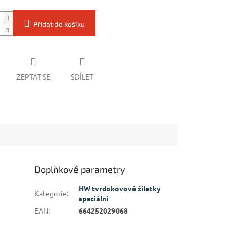
Přidat do košíku
ZEPTAT SE
SDÍLET
Doplňkové parametry
HW tvrdokovové žiletky
Kategorie
:
speciální
EAN
:
664252029068