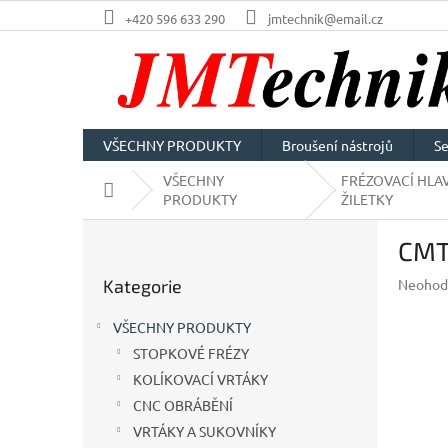
Přejít
+420 596 633 290
jmtechnik@email.cz
na
obsah
VŠECHNY PRODUKTY
Broušení nástrojů
Se
VŠECHNY
FRÉZOVACÍ HLAV
Domů
PRODUKTY
ŽILETKY
P
CMT 
o
Přeskočit
s
Průměr
Kategorie
Neohod
kategorie
t
hodnoc
r
produkt
VŠECHNY PRODUKTY
a
je
STOPKOVÉ FRÉZY
n
0,0
z
KOLÍKOVACÍ VRTÁKY
n
5
í
CNC OBRÁBĚNÍ
hvězdič
p
VRTÁKY A SUKOVNÍKY