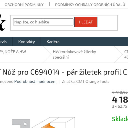
OBCHODNÍ PODMÍNKY
PODMÍNKY OCHRANY OSOBNÍCH ÚDAJŮ
HLEDAT
rvis
Kontakty
Kariéra
Y, NOŽE A HW
HW tvrdokovové žiletky
CM
speciální
4
Nůž pro C694014 - pár žiletek profi
né
noceno
Podrobnosti hodnocení
Značka:
CMT Orange Tools
ení
u
4 410,45
4 1
3 462,75
Měrná
Skla
ek.
cena: