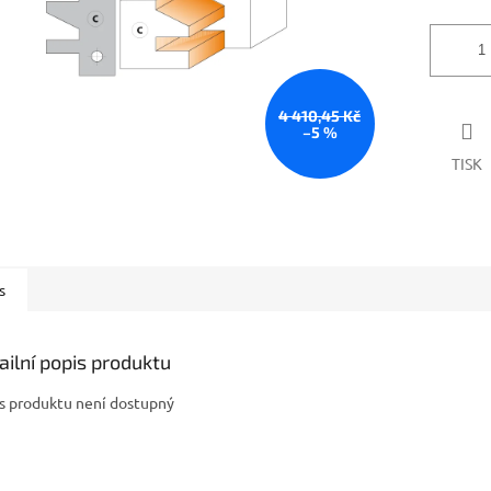
4 410,45 Kč
–5 %
TISK
s
ailní popis produktu
s produktu není dostupný