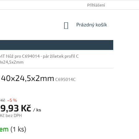
Přihlášení
NÁKUPNÍ
Prázdný košík
KOŠÍK
T Nůž pro C694014 - pár žiletek profil C
0x24,5x2mm
l C 40x24,5x2mm
C695014C
 Kč
–5 %
89,93 Kč
/ ks
 Kč bez DPH
dem
(1 ks)