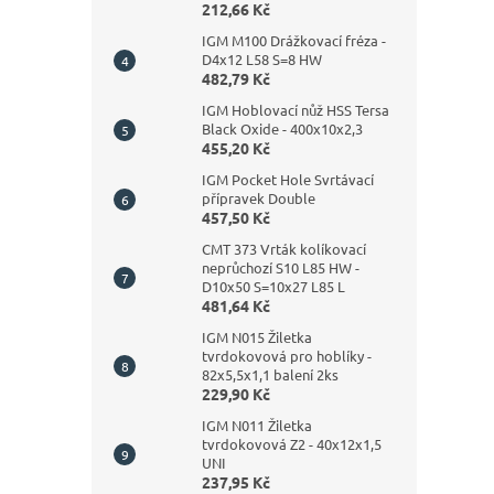
212,66 Kč
IGM M100 Drážkovací fréza -
D4x12 L58 S=8 HW
482,79 Kč
IGM Hoblovací nůž HSS Tersa
Black Oxide - 400x10x2,3
455,20 Kč
IGM Pocket Hole Svrtávací
přípravek Double
457,50 Kč
CMT 373 Vrták kolíkovací
neprůchozí S10 L85 HW -
D10x50 S=10x27 L85 L
481,64 Kč
IGM N015 Žiletka
tvrdokovová pro hoblíky -
82x5,5x1,1 balení 2ks
229,90 Kč
IGM N011 Žiletka
tvrdokovová Z2 - 40x12x1,5
UNI
237,95 Kč