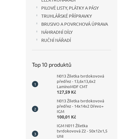
PILOVÉ LISTY, PLÁTKY A PÁSY
TRUHLÁŘSKÉ PŘÍPRAVKY
BRUSIVO A POVRCHOVÁ ÚPRAVA
NÁHRADNÍ DÍLY
RUČNÍ NÁŘADÍ
Top 10 produktů
N013 Žiletka tvrdokovová
předřez - 13,6x13,6x2
LaminoMDF CMT
127,59 Kč
N013 Žiletka tvrdokovová
předřez - 14x14x2 Dřevo+
IGM
100,01 Kč
IGM N011 Žiletka
tvrdokovová Z2 - 50x12x1,5
UNI