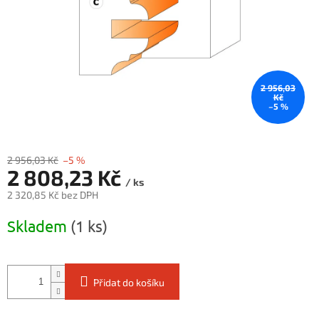
2 956,03
Kč
–5 %
2 956,03 Kč
–5 %
2 808,23 Kč
/ ks
2 320,85 Kč bez DPH
Měrná
Skladem
(1 ks)
cena:
Přidat do košíku