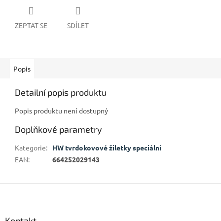
ZEPTAT SE
SDÍLET
Popis
Detailní popis produktu
Popis produktu není dostupný
Doplňkové parametry
Kategorie
:
HW tvrdokovové žiletky speciální
EAN
:
664252029143
Z
á
p
a
Kontakt