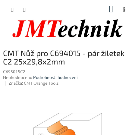
Přejít
NÁKUP
na
obsah
KOŠÍK
CMT Nůž pro C694015 - pár žiletek
C2 25x29,8x2mm
C695015C2
Průměrné
Neohodnoceno
Podrobnosti hodnocení
hodnocení
Značka:
CMT Orange Tools
produktu
je
0,0
z
5
hvězdiček.