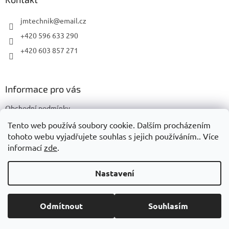
t
í
jmtechnik
@
email.cz
+420 596 633 290
+420 603 857 271
Informace pro vás
Obchodní podmínky
Podmínky ochrany osobních údajů
Tento web používá soubory cookie. Dalším procházením
tohoto webu vyjadřujete souhlas s jejich používáním.. Více
informací
zde
.
Vytvořil Shoptet
Nastavení
Copyright 2026
JMTechnik
. Všechna práva vyhrazena.
Upravit
Odmítnout
Souhlasím
nastavení cookies