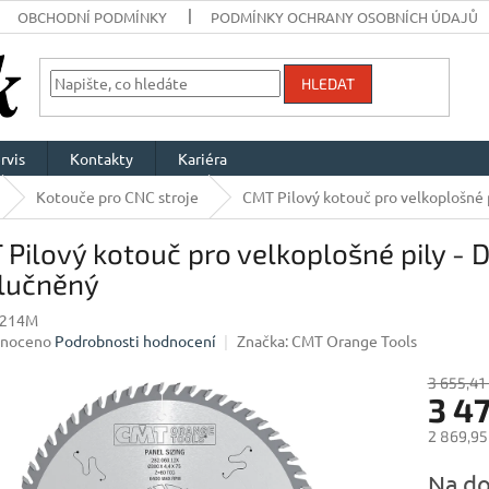
OBCHODNÍ PODMÍNKY
PODMÍNKY OCHRANY OSOBNÍCH ÚDAJŮ
HLEDAT
rvis
Kontakty
Kariéra
Kotouče pro CNC stroje
CMT Pilový kotouč pro velkoplošné
Pilový kotouč pro velkoplošné pily -
lučněný
7214M
né
noceno
Podrobnosti hodnocení
Značka:
CMT Orange Tools
ení
u
3 655,41
3 4
2 869,95
Měrná
Na do
ek.
cena: