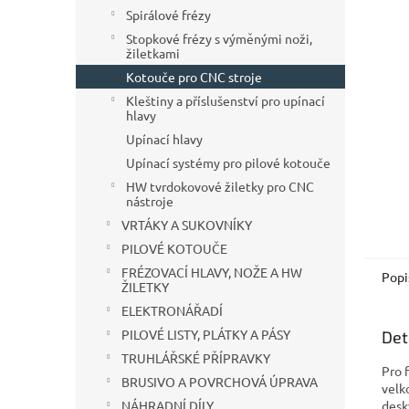
n
Spirálové frézy
e
Stopkové frézy s výměnými noži,
l
žiletkami
Kotouče pro CNC stroje
Kleštiny a příslušenství pro upínací
hlavy
Upínací hlavy
Upínací systémy pro pilové kotouče
HW tvrdokovové žiletky pro CNC
nástroje
VRTÁKY A SUKOVNÍKY
PILOVÉ KOTOUČE
FRÉZOVACÍ HLAVY, NOŽE A HW
Popi
ŽILETKY
ELEKTRONÁŘADÍ
PILOVÉ LISTY, PLÁTKY A PÁSY
Det
TRUHLÁŘSKÉ PŘÍPRAVKY
Pro 
BRUSIVO A POVRCHOVÁ ÚPRAVA
velk
desk
NÁHRADNÍ DÍLY