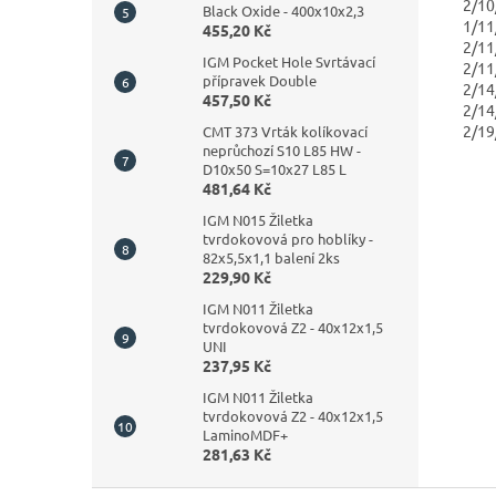
2/1
Black Oxide - 400x10x2,3
1/1
455,20 Kč
2/1
IGM Pocket Hole Svrtávací
2/1
přípravek Double
2/1
457,50 Kč
2/1
2/1
CMT 373 Vrták kolíkovací
neprůchozí S10 L85 HW -
D10x50 S=10x27 L85 L
481,64 Kč
IGM N015 Žiletka
tvrdokovová pro hoblíky -
82x5,5x1,1 balení 2ks
229,90 Kč
IGM N011 Žiletka
tvrdokovová Z2 - 40x12x1,5
UNI
237,95 Kč
IGM N011 Žiletka
tvrdokovová Z2 - 40x12x1,5
LaminoMDF+
281,63 Kč