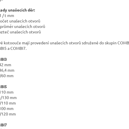
lady unašecích děr:
d1 / t mm
počet unašecích otvorů
 průměr unašecích otvorů
rozteč unašecích otvorů
vé kotoouče mají provedení unašecích otvorů sdružené do skupin COMB
BI5 a COMBI7.
BI3
/42 mm
46,4 mm
0/60 mm
BI5
/110 mm
4/130 mm
4/110 mm
/100 mm
9/120 mm
BI7