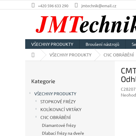
Přejít
+420 596 633 290
jmtechnik@email.cz
na
obsah
VŠECHNY PRODUKTY
Broušení nástrojů
Se
Domů
VŠECHNY PRODUKTY
CNC OBRÁBĚNÍ
P
CMT 
o
Přeskočit
s
Odh
Kategorie
kategorie
t
C2820
r
VŠECHNY PRODUKTY
Průměr
Neohod
a
hodnoc
STOPKOVÉ FRÉZY
n
produkt
KOLÍKOVACÍ VRTÁKY
n
je
í
CNC OBRÁBĚNÍ
0,0
p
z
Diamantové frézy
5
a
Dlabací frézy na dveře
hvězdič