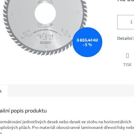
Detailní
3 655,41 Kč
–5 %
TISK
s
ailní popis produktu
formátování jednotlivých desek nebo desek ve stohu na horizontálních
oplošných pilách. Pro materiál oboustranně laminované dřevotřísky ne
y.