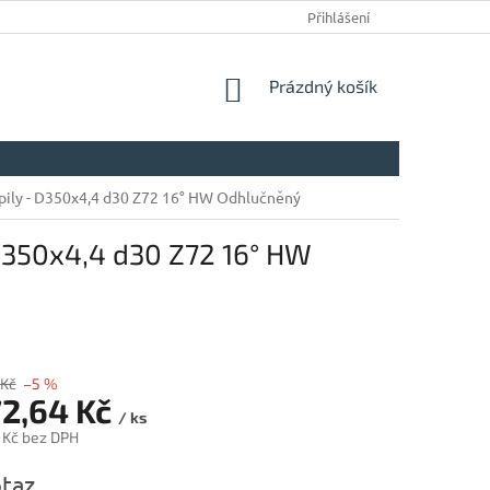
Přihlášení
NÁKUPNÍ
Prázdný košík
KOŠÍK
 pily - D350x4,4 d30 Z72 16° HW Odhlučněný
 D350x4,4 d30 Z72 16° HW
 Kč
–5 %
72,64 Kč
/ ks
 Kč bez DPH
taz