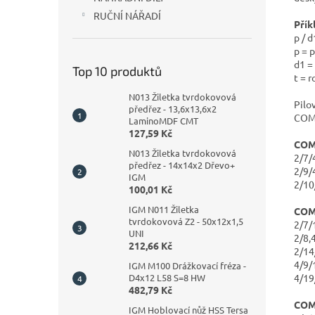
RUČNÍ NÁŘADÍ
Přík
p / 
p = 
d1 =
Top 10 produktů
t = 
N013 Žiletka tvrdokovová
Pilo
předřez - 13,6x13,6x2
COM
LaminoMDF CMT
127,59 Kč
COM
N013 Žiletka tvrdokovová
2/7
předřez - 14x14x2 Dřevo+
2/9/
IGM
2/1
100,01 Kč
IGM N011 Žiletka
COM
tvrdokovová Z2 - 50x12x1,5
2/7
UNI
2/8,
212,66 Kč
2/1
4/9
IGM M100 Drážkovací fréza -
4/1
D4x12 L58 S=8 HW
482,79 Kč
COM
IGM Hoblovací nůž HSS Tersa