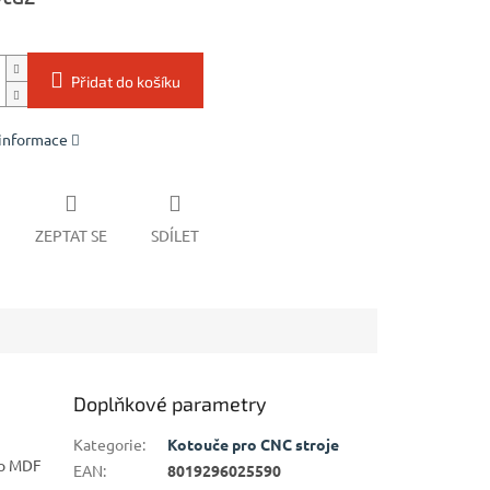
Přidat do košíku
 informace
ZEPTAT SE
SDÍLET
Doplňkové parametry
Kategorie
:
Kotouče pro CNC stroje
bo MDF
EAN
:
8019296025590