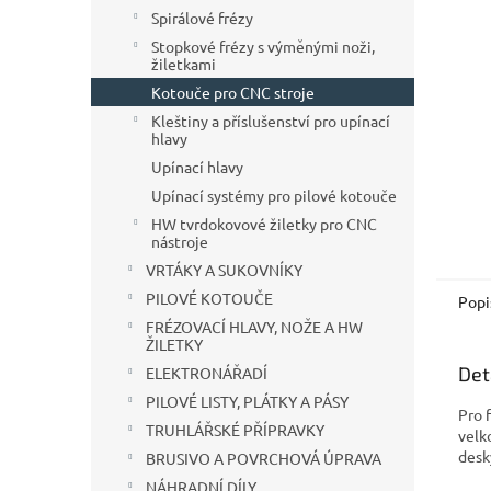
n
Spirálové frézy
e
Stopkové frézy s výměnými noži,
l
žiletkami
Kotouče pro CNC stroje
Kleštiny a příslušenství pro upínací
hlavy
Upínací hlavy
Upínací systémy pro pilové kotouče
HW tvrdokovové žiletky pro CNC
nástroje
VRTÁKY A SUKOVNÍKY
PILOVÉ KOTOUČE
Popi
FRÉZOVACÍ HLAVY, NOŽE A HW
ŽILETKY
Det
ELEKTRONÁŘADÍ
PILOVÉ LISTY, PLÁTKY A PÁSY
Pro 
TRUHLÁŘSKÉ PŘÍPRAVKY
velk
desk
BRUSIVO A POVRCHOVÁ ÚPRAVA
NÁHRADNÍ DÍLY