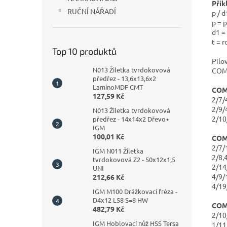
Přík
RUČNÍ NÁŘADÍ
p / 
p = 
d1 =
t = 
Top 10 produktů
Pilo
N013 Žiletka tvrdokovová
COM
předřez - 13,6x13,6x2
LaminoMDF CMT
COM
127,59 Kč
2/7
2/9/
N013 Žiletka tvrdokovová
2/1
předřez - 14x14x2 Dřevo+
IGM
100,01 Kč
COM
2/7
IGM N011 Žiletka
2/8,
tvrdokovová Z2 - 50x12x1,5
2/1
UNI
4/9
212,66 Kč
4/1
IGM M100 Drážkovací fréza -
D4x12 L58 S=8 HW
COM
482,79 Kč
2/1
IGM Hoblovací nůž HSS Tersa
1/1