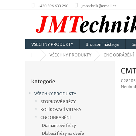
Přejít
+420 596 633 290
jmtechnik@email.cz
na
obsah
VŠECHNY PRODUKTY
Broušení nástrojů
Se
Domů
VŠECHNY PRODUKTY
CNC OBRÁBĚNÍ
P
CMT 
o
Přeskočit
s
Kategorie
C2820
kategorie
t
Průměr
Neohod
r
hodnoc
VŠECHNY PRODUKTY
a
produkt
STOPKOVÉ FRÉZY
n
je
0,0
KOLÍKOVACÍ VRTÁKY
n
z
í
CNC OBRÁBĚNÍ
5
p
Diamantové frézy
hvězdič
a
Dlabací frézy na dveře