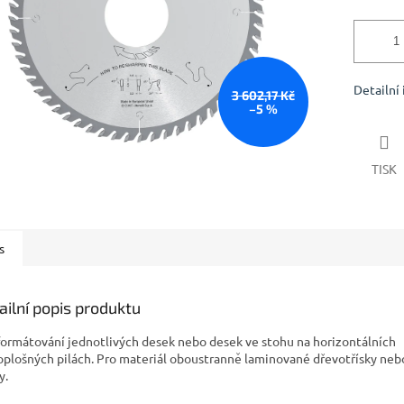
Detailní
3 602,17 Kč
–5 %
TISK
s
ailní popis produktu
formátování jednotlivých desek nebo desek ve stohu na horizontálních
oplošných pilách. Pro materiál oboustranně laminované dřevotřísky ne
y.