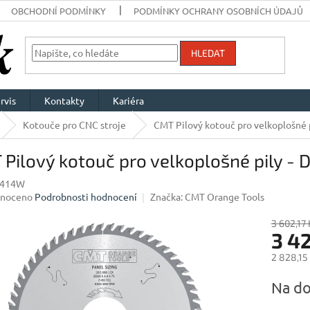
OBCHODNÍ PODMÍNKY
PODMÍNKY OCHRANY OSOBNÍCH ÚDAJŮ
HLEDAT
rvis
Kontakty
Kariéra
Kotouče pro CNC stroje
CMT Pilový kotouč pro velkoplošné 
Pilový kotouč pro velkoplošné pily -
5414W
né
noceno
Podrobnosti hodnocení
Značka:
CMT Orange Tools
ení
u
3 602,17 
3 4
2 828,15
Měrná
Na do
ek.
cena: