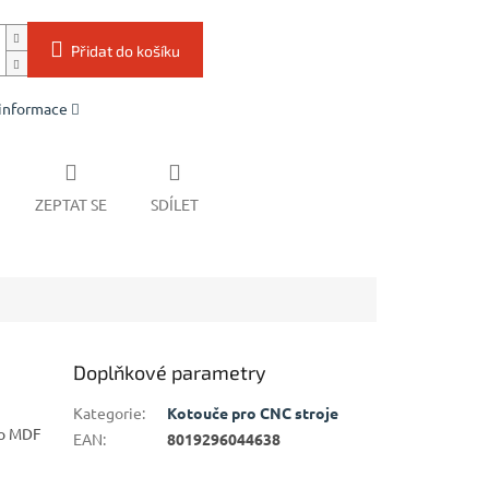
Přidat do košíku
 informace
ZEPTAT SE
SDÍLET
Doplňkové parametry
Kategorie
:
Kotouče pro CNC stroje
bo MDF
EAN
:
8019296044638