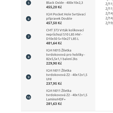
Black Oxide - 400x10x2,3
2/1
455,20 Kč
2/1
2/1
IGM Pocket Hole Svrtávací
2/1
přípravek Double
2/1
457,50 Kč
CMT 373 Vrták kolíkovací
neprůchozí S10 L85 HW -
D10x50 S=10x27 L85 L
481,64 Kč
IGM N015 Žiletka
tvrdokovová pro hoblíky -
82x5,5x1,1 balení 2ks
229,90 Kč
IGM N011 Žiletka
tvrdokovová Z2 - 40x12x1,5
UNI
237,95 Kč
IGM N011 Žiletka
tvrdokovová Z2 - 40x12x1,5
LaminoMDF+
281,63 Kč