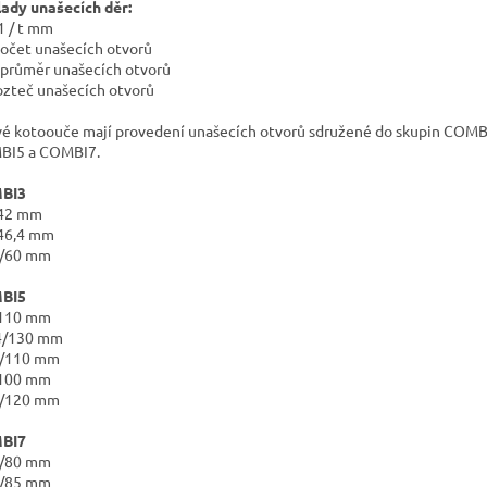
lady unašecích děr:
d1 / t mm
počet unašecích otvorů
 průměr unašecích otvorů
rozteč unašecích otvorů
vé kotoouče mají provedení unašecích otvorů sdružené do skupin COMB
BI5 a COMBI7.
BI3
/42 mm
46,4 mm
0/60 mm
BI5
/110 mm
4/130 mm
4/110 mm
/100 mm
9/120 mm
BI7
0/80 mm
1/85 mm