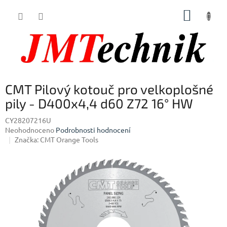
Přejít
NÁKUP
na
obsah
KOŠÍK
CMT Pilový kotouč pro velkoplošné
pily - D400x4,4 d60 Z72 16° HW
CY28207216U
Průměrné
Neohodnoceno
Podrobnosti hodnocení
hodnocení
Značka:
CMT Orange Tools
produktu
je
0,0
z
5
hvězdiček.