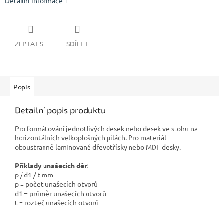
Detailní informace
ZEPTAT SE
SDÍLET
Popis
Detailní popis produktu
Pro formátování jednotlivých desek nebo desek ve stohu na
horizontálních velkoplošných pilách. Pro materiál
oboustranně laminované dřevotřísky nebo MDF desky.
Příklady unašecích děr:
p / d1 / t mm
p = počet unašecích otvorů
d1 = průměr unašecích otvorů
t = rozteč unašecích otvorů