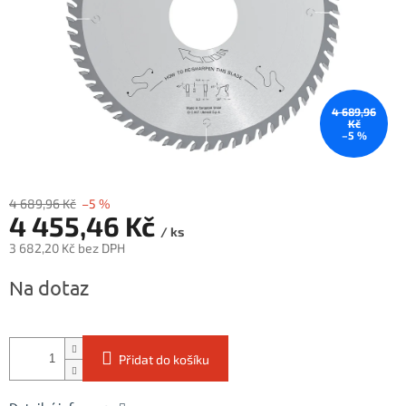
4 689,96
Kč
–5 %
4 689,96 Kč
–5 %
4 455,46 Kč
/ ks
3 682,20 Kč bez DPH
Měrná
Na dotaz
cena:
Přidat do košíku