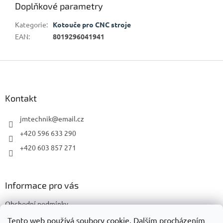
Doplňkové parametry
Kategorie
:
Kotouče pro CNC stroje
EAN
:
8019296041941
Z
á
p
a
Kontakt
t
í
jmtechnik
@
email.cz
+420 596 633 290
+420 603 857 271
Informace pro vás
Obchodní podmínky
Podmínky ochrany osobních údajů
Tento web používá soubory cookie. Dalším procházením