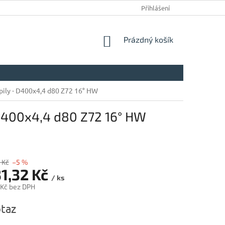
Přihlášení
NÁKUPNÍ
Prázdný košík
KOŠÍK
pily - D400x4,4 d80 Z72 16° HW
 D400x4,4 d80 Z72 16° HW
 Kč
–5 %
31,32 Kč
/ ks
 Kč bez DPH
taz