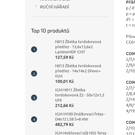
Přík
RUČNÍ NÁŘADÍ
p / 
p = 
d1 =
t = 
Top 10 produktů
Pilo
N013 Žiletka tvrdokovová
COM
předřez - 13,6x13,6x2
LaminoMDF CMT
COM
127,59 Kč
2/7
2/9/
N013 Žiletka tvrdokovová
2/1
předřez - 14x14x2 Dřevo+
IGM
100,01 Kč
COM
2/7
IGM N011 Žiletka
2/8,
tvrdokovová Z2 - 50x12x1,5
2/1
UNI
4/9
212,66 Kč
4/1
IGM M100 Drážkovací fréza -
D4x12 L58 S=8 HW
COM
482,79 Kč
2/1
IGM Hoblovací nůž HSS Tersa
1/1