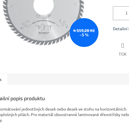
Detailní
4 559,28 Kč
–5 %
TISK
s
ailní popis produktu
formátování jednotlivých desek nebo desek ve stohu na horizontálních
oplošných pilách. Pro materiál oboustranně laminované dřevotřísky ne
y.