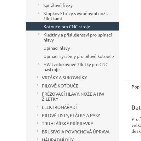
n
Spirálové frézy
e
Stopkové frézy s výměnými noži,
l
žiletkami
Kotouče pro CNC stroje
Kleštiny a příslušenství pro upínací
hlavy
Upínací hlavy
Upínací systémy pro pilové kotouče
HW tvrdokovové žiletky pro CNC
nástroje
VRTÁKY A SUKOVNÍKY
PILOVÉ KOTOUČE
Popi
FRÉZOVACÍ HLAVY, NOŽE A HW
ŽILETKY
Det
ELEKTRONÁŘADÍ
PILOVÉ LISTY, PLÁTKY A PÁSY
Pro 
TRUHLÁŘSKÉ PŘÍPRAVKY
velk
desk
BRUSIVO A POVRCHOVÁ ÚPRAVA
NÁHRADNÍ DÍLY