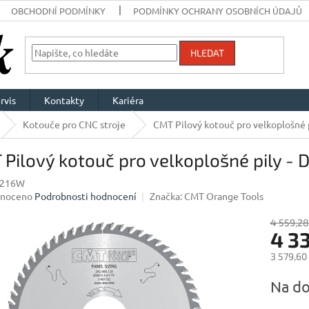
OBCHODNÍ PODMÍNKY
PODMÍNKY OCHRANY OSOBNÍCH ÚDAJŮ
HLEDAT
rvis
Kontakty
Kariéra
Kotouče pro CNC stroje
CMT Pilový kotouč pro velkoplošné 
Pilový kotouč pro velkoplošné pily -
7216W
né
noceno
Podrobnosti hodnocení
Značka:
CMT Orange Tools
ení
u
4 559,28
4 3
3 579,60
Měrná
Na do
ek.
cena: