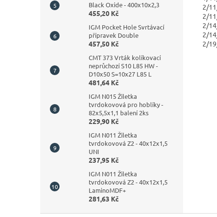
Black Oxide - 400x10x2,3
2/1
455,20 Kč
2/1
2/1
IGM Pocket Hole Svrtávací
2/1
přípravek Double
2/1
457,50 Kč
CMT 373 Vrták kolíkovací
neprůchozí S10 L85 HW -
D10x50 S=10x27 L85 L
481,64 Kč
IGM N015 Žiletka
tvrdokovová pro hoblíky -
82x5,5x1,1 balení 2ks
229,90 Kč
IGM N011 Žiletka
tvrdokovová Z2 - 40x12x1,5
UNI
237,95 Kč
IGM N011 Žiletka
tvrdokovová Z2 - 40x12x1,5
LaminoMDF+
281,63 Kč