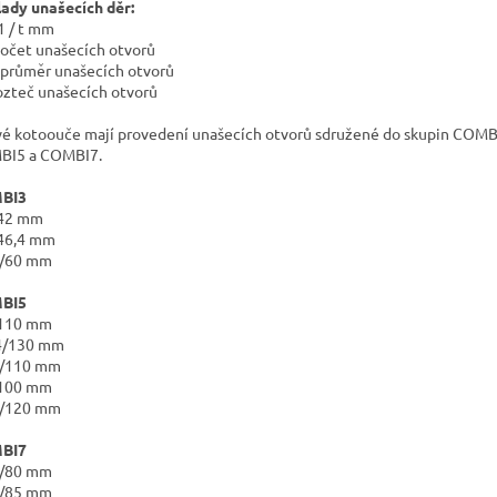
lady unašecích děr:
d1 / t mm
počet unašecích otvorů
 průměr unašecích otvorů
rozteč unašecích otvorů
vé kotoouče mají provedení unašecích otvorů sdružené do skupin COMB
BI5 a COMBI7.
BI3
/42 mm
46,4 mm
0/60 mm
BI5
/110 mm
4/130 mm
4/110 mm
/100 mm
9/120 mm
BI7
0/80 mm
1/85 mm