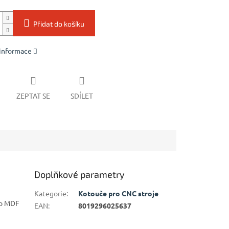
Přidat do košíku
 informace
ZEPTAT SE
SDÍLET
Doplňkové parametry
Kategorie
:
Kotouče pro CNC stroje
bo MDF
EAN
:
8019296025637