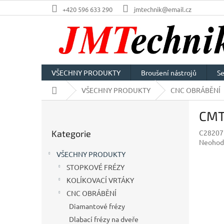
Přejít
+420 596 633 290
jmtechnik@email.cz
na
obsah
VŠECHNY PRODUKTY
Broušení nástrojů
Se
Domů
VŠECHNY PRODUKTY
CNC OBRÁBĚNÍ
P
CMT 
o
Přeskočit
s
Kategorie
C2820
kategorie
t
Průměr
Neohod
r
hodnoc
VŠECHNY PRODUKTY
a
produkt
STOPKOVÉ FRÉZY
n
je
0,0
KOLÍKOVACÍ VRTÁKY
n
z
í
CNC OBRÁBĚNÍ
5
p
Diamantové frézy
hvězdič
a
Dlabací frézy na dveře