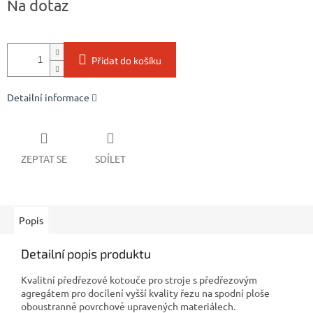
Na dotaz
cena:
Přidat do košíku
Detailní informace
ZEPTAT SE
SDÍLET
Popis
Detailní popis produktu
Kvalitní předřezové kotouče pro stroje s předřezovým
agregátem pro docílení vyšší kvality řezu na spodní ploše
oboustranně povrchově upravených materiálech.