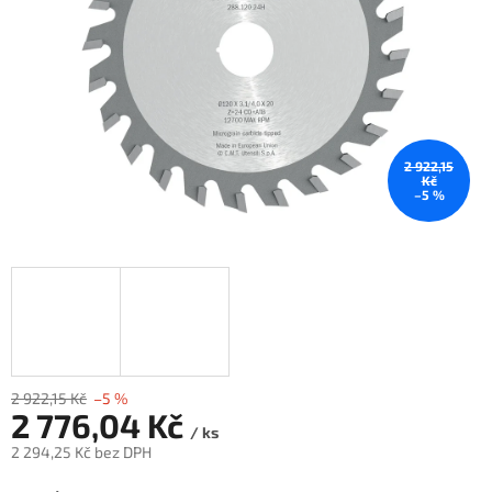
2 922,15
Kč
–5 %
2 922,15 Kč
–5 %
2 776,04 Kč
/ ks
2 294,25 Kč bez DPH
Měrná