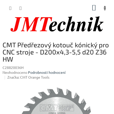
Přejít
NÁKUP
na
obsah
KOŠÍK
CMT Předřezový kotouč kónický pro
CNC stroje - D200x4,3-5,5 d20 Z36
HW
C28820036H
Průměrné
Neohodnoceno
Podrobnosti hodnocení
hodnocení
Značka:
CMT Orange Tools
produktu
je
0,0
z
5
hvězdiček.