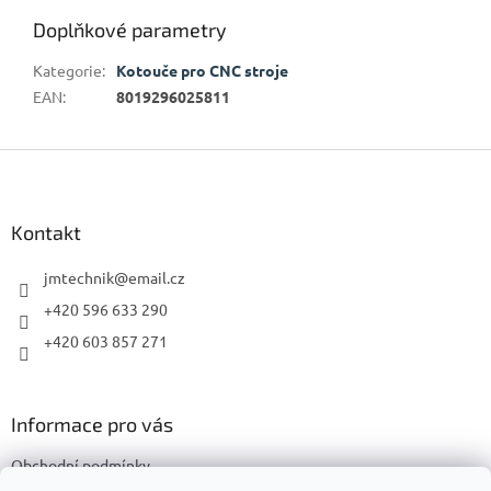
Doplňkové parametry
Kategorie
:
Kotouče pro CNC stroje
EAN
:
8019296025811
Z
á
p
a
Kontakt
t
í
jmtechnik
@
email.cz
+420 596 633 290
+420 603 857 271
Informace pro vás
Obchodní podmínky