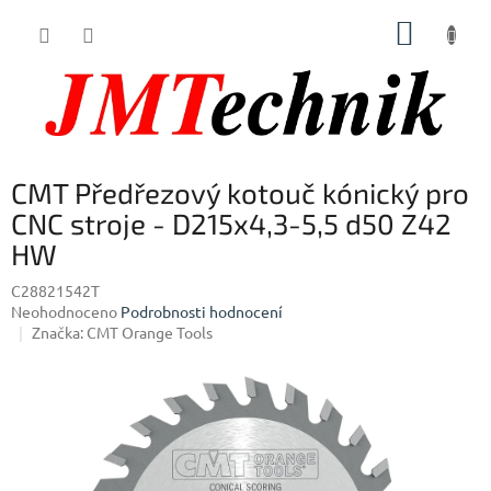
Přejít
NÁKUP
na
obsah
KOŠÍK
CMT Předřezový kotouč kónický pro
CNC stroje - D215x4,3-5,5 d50 Z42
HW
C28821542T
Průměrné
Neohodnoceno
Podrobnosti hodnocení
hodnocení
Značka:
CMT Orange Tools
produktu
je
0,0
z
5
hvězdiček.