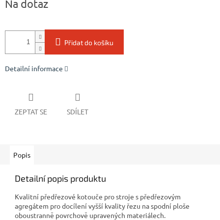
Na dotaz
cena:
Přidat do košíku
Detailní informace
ZEPTAT SE
SDÍLET
Popis
Detailní popis produktu
Kvalitní předřezové kotouče pro stroje s předřezovým
agregátem pro docílení vyšší kvality řezu na spodní ploše
oboustranně povrchově upravených materiálech.