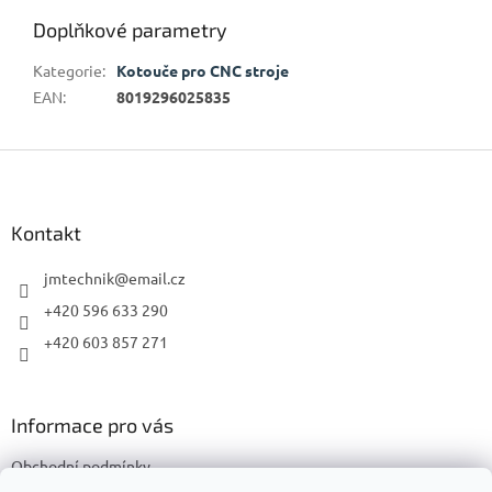
Doplňkové parametry
Kategorie
:
Kotouče pro CNC stroje
EAN
:
8019296025835
Z
á
p
a
Kontakt
t
í
jmtechnik
@
email.cz
+420 596 633 290
+420 603 857 271
Informace pro vás
Obchodní podmínky