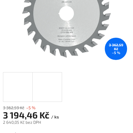
3 362,59
Kč
–5 %
3 362,59 Kč
–5 %
3 194,46 Kč
/ ks
2 640,05 Kč bez DPH
Měrná