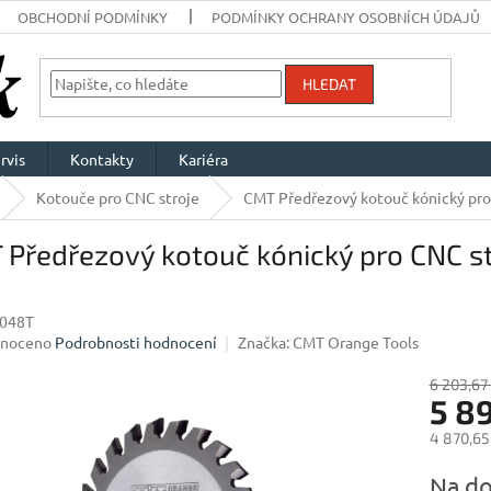
OBCHODNÍ PODMÍNKY
PODMÍNKY OCHRANY OSOBNÍCH ÚDAJŮ
HLEDAT
rvis
Kontakty
Kariéra
Kotouče pro CNC stroje
CMT Předřezový kotouč kónický pro
Předřezový kotouč kónický pro CNC st
048T
né
noceno
Podrobnosti hodnocení
Značka:
CMT Orange Tools
ení
u
6 203,67
5 8
4 870,65
Měrná
Na do
ek.
cena: