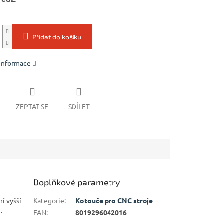
Přidat do košíku
 informace
ZEPTAT SE
SDÍLET
Doplňkové parametry
í vyšší
Kategorie
:
Kotouče pro CNC stroje
.
EAN
:
8019296042016