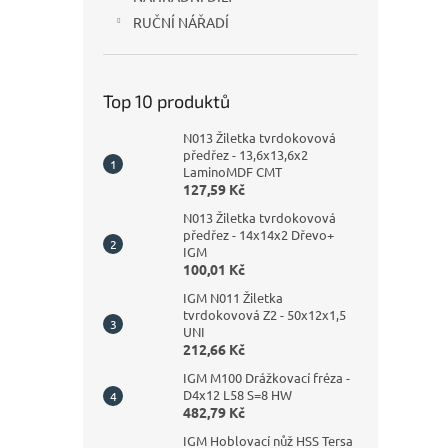
RUČNÍ NÁŘADÍ
Top 10 produktů
N013 Žiletka tvrdokovová
předřez - 13,6x13,6x2
LaminoMDF CMT
127,59 Kč
N013 Žiletka tvrdokovová
předřez - 14x14x2 Dřevo+
IGM
100,01 Kč
IGM N011 Žiletka
tvrdokovová Z2 - 50x12x1,5
UNI
212,66 Kč
IGM M100 Drážkovací fréza -
D4x12 L58 S=8 HW
482,79 Kč
IGM Hoblovací nůž HSS Tersa