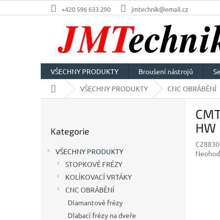
Přejít
+420 596 633 290
jmtechnik@email.cz
na
obsah
VŠECHNY PRODUKTY
Broušení nástrojů
Se
Domů
VŠECHNY PRODUKTY
CNC OBRÁBĚNÍ
P
CMT 
o
Přeskočit
s
HW
Kategorie
kategorie
t
C28830
r
VŠECHNY PRODUKTY
Průměr
Neohod
a
hodnoc
STOPKOVÉ FRÉZY
n
produkt
KOLÍKOVACÍ VRTÁKY
n
je
í
CNC OBRÁBĚNÍ
0,0
p
z
Diamantové frézy
5
a
Dlabací frézy na dveře
hvězdič