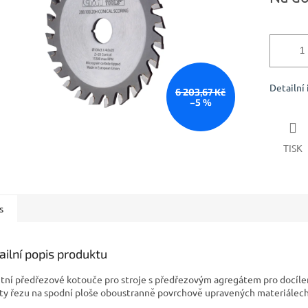
Detailní
6 203,67 Kč
–5 %
TISK
s
ailní popis produktu
itní předřezové kotouče pro stroje s předřezovým agregátem pro docílen
ity řezu na spodní ploše oboustranně povrchově upravených materiálech