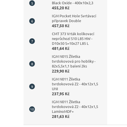
Black Oxide - 400x10x2,3
455,20 Kč
IGM Pocket Hole Svrtávací
přípravek Double
457,50 Kč
CMT 373 Vrták kolíkovací
neprůchozí S10 L85 HW -
D10x50 S=10x27 L85 L
481,64 Kč
IGM N015 Žiletka
tvrdokovová pro hoblíky -
82x5,5x1,1 balení 2ks
229,90 Kč
IGM N011 Žiletka
tvrdokovová Z2 - 40x12x1,5
UNI
237,95 Kč
IGM N011 Žiletka
tvrdokovová Z2 - 40x12x1,5
LaminoMDF+
281,63 Kč