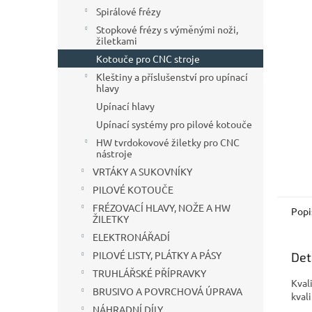
n
Spirálové frézy
e
Stopkové frézy s výměnými noži,
l
žiletkami
Kotouče pro CNC stroje
Kleštiny a příslušenství pro upínací
hlavy
Upínací hlavy
Upínací systémy pro pilové kotouče
HW tvrdokovové žiletky pro CNC
nástroje
VRTÁKY A SUKOVNÍKY
PILOVÉ KOTOUČE
FRÉZOVACÍ HLAVY, NOŽE A HW
Popi
ŽILETKY
ELEKTRONÁŘADÍ
PILOVÉ LISTY, PLÁTKY A PÁSY
Det
TRUHLÁŘSKÉ PŘÍPRAVKY
Kval
BRUSIVO A POVRCHOVÁ ÚPRAVA
kval
NÁHRADNÍ DÍLY