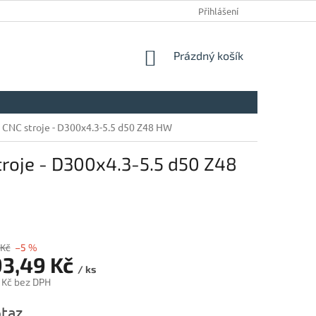
Přihlášení
NÁKUPNÍ
Prázdný košík
KOŠÍK
 CNC stroje - D300x4.3-5.5 d50 Z48 HW
roje - D300x4.3-5.5 d50 Z48
 Kč
–5 %
93,49 Kč
/ ks
 Kč bez DPH
taz