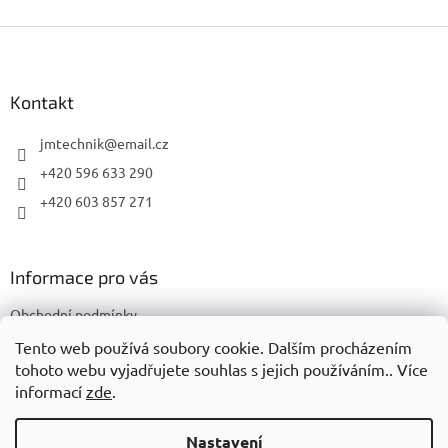
Z
á
p
a
Kontakt
t
í
jmtechnik
@
email.cz
+420 596 633 290
+420 603 857 271
Informace pro vás
Obchodní podmínky
Podmínky ochrany osobních údajů
Tento web používá soubory cookie. Dalším procházením
tohoto webu vyjadřujete souhlas s jejich používáním.. Více
informací
zde
.
Vytvořil Shoptet
Nastavení