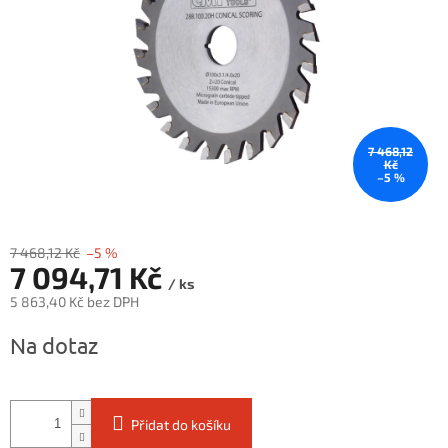
7 468,12
Kč
–5 %
7 468,12 Kč
–5 %
7 094,71 Kč
/ ks
5 863,40 Kč bez DPH
Měrná
Na dotaz
cena:
Přidat do košíku