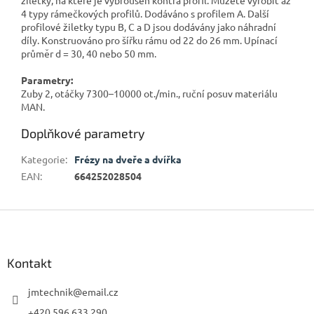
4 typy rámečkových profilů. Dodáváno s profilem A. Další
profilové žiletky typu B, C a D jsou dodávány jako náhradní
díly. Konstruováno pro šířku rámu od 22 do 26 mm. Upínací
průměr d = 30, 40 nebo 50 mm.
Parametry:
Zuby 2, otáčky 7300–10000 ot./min., ruční posuv materiálu
MAN.
Doplňkové parametry
Kategorie
:
Frézy na dveře a dvířka
EAN
:
664252028504
Z
á
p
a
Kontakt
t
í
jmtechnik
@
email.cz
+420 596 633 290