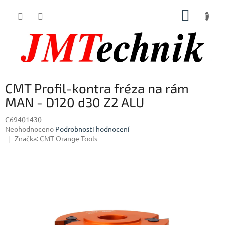
Přejít
NÁKUP
na
obsah
KOŠÍK
CMT Profil-kontra fréza na rám
MAN - D120 d30 Z2 ALU
C69401430
Průměrné
Neohodnoceno
Podrobnosti hodnocení
hodnocení
Značka:
CMT Orange Tools
produktu
je
0,0
z
5
hvězdiček.