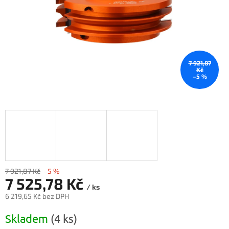
7 921,87
Kč
–5 %
7 921,87 Kč
–5 %
7 525,78 Kč
/ ks
6 219,65 Kč bez DPH
Měrná
Skladem
(4 ks)
cena: