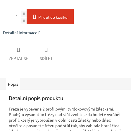
Přidat do košíku
Detailní informace
ZEPTAT SE
SDÍLET
Popis
Detailní popis produktu
Fréza je vybavena 2 profilovými tvrdokovovými žiletkami.
Pouhým vysunutím frézy nad stůl zvolíte, zda budete vyrábět
profil, který je vybroušen v dolní části žiletky nebo dílec
otočíte a posunete frézu pod stůl tak, aby zabírala horní část
žiletky, na které je vybroušen kontra profil. Můžete vyrobit až