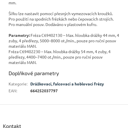
mm.
Šířku lze nastavit pomocí přesných vymezovacích kroužků.
Pro použití na spodních frézkách nebo čepovacích strojích.
Pro manuální posuv. Dodáváno v plastovém kufru.
Parametry:
Fréza C69402130 – Max. hloubka drážky 44 mm, 4
zuby, 4 předřezy, 5000–8000 ot./min., pouze pro ruční posuv
materiálu MAN.
Fréza C69402230 – Max. hloubka drážky 54 mm, 4 zuby, 4
předřezy, 4400–7400 ot./min., pouze pro ruční posuv
materiálu MAN.
Doplňkové parametry
Kategorie
:
Drážkovací, falcovací a hoblovací frézy
EAN
:
664252037797
Z
á
p
a
Kontakt