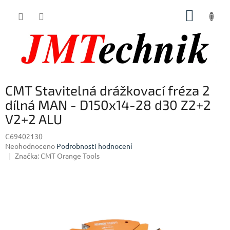
Přejít
NÁKUP
na
obsah
KOŠÍK
CMT Stavitelná drážkovací fréza 2
dílná MAN - D150x14-28 d30 Z2+2
V2+2 ALU
C69402130
Průměrné
Neohodnoceno
Podrobnosti hodnocení
hodnocení
Značka:
CMT Orange Tools
produktu
je
0,0
z
5
hvězdiček.