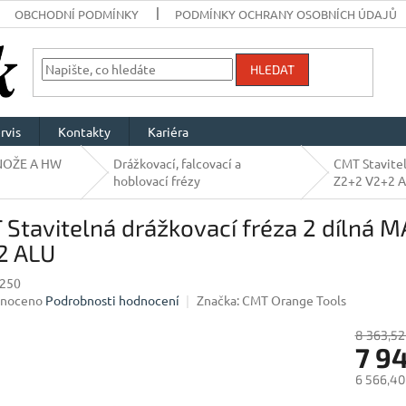
OBCHODNÍ PODMÍNKY
PODMÍNKY OCHRANY OSOBNÍCH ÚDAJŮ
HLEDAT
rvis
Kontakty
Kariéra
NOŽE A HW
Drážkovací, falcovací a
CMT Stavitel
hoblovací frézy
Z2+2 V2+2 
Stavitelná drážkovací fréza 2 dílná 
2 ALU
250
né
noceno
Podrobnosti hodnocení
Značka:
CMT Orange Tools
ení
u
8 363,52
7 9
6 566,40
Měrná