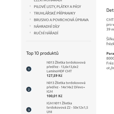
PILOVÉ LISTY, PLÁTKY A PÁSY
Det
TRUHLÁŘSKÉ PŘÍPRAVKY
CMT 
BRUSIVO A POVRCHOVÁ ÚPRAVA
pro 
NÁHRADNÍ DÍLY
39 
RUČNÍ NÁŘADÍ
Šířk
fréz
Top 10 produktů
Par
8000
N013 Žiletka tvrdokovová
Fréz
předřez - 13,6x13,6x2
ot./
LaminoMDF CMT
127,59 Kč
N013 Žiletka tvrdokovová
předřez - 14x14x2 Dřevo+
IGM
100,01 Kč
IGM N011 Žiletka
tvrdokovová Z2 - 50x12x1,5
UNI