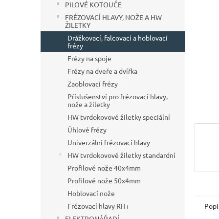
a
PILOVÉ KOTOUČE
hvězdič
n
FRÉZOVACÍ HLAVY, NOŽE A HW
e
ŽILETKY
l
Drážkovací, falcovací a hoblovací
frézy
Frézy na spoje
Frézy na dveře a dvířka
Zaoblovací frézy
Příslušenství pro frézovací hlavy,
nože a žiletky
HW tvrdokovové žiletky speciální
Úhlové frézy
Univerzální frézovací hlavy
HW tvrdokovové žiletky standardní
Profilové nože 40x4mm
Profilové nože 50x4mm
Hoblovací nože
Popi
Frézovací hlavy RH+
ELEKTRONÁŘADÍ