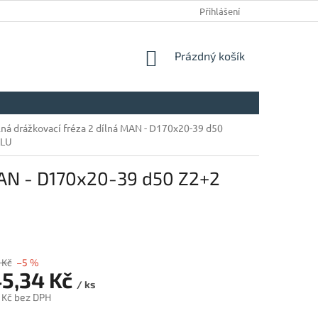
Přihlášení
NÁKUPNÍ
Prázdný košík
KOŠÍK
ná drážkovací fréza 2 dílná MAN - D170x20-39 d50
ALU
MAN - D170x20-39 d50 Z2+2
 Kč
–5 %
45,34 Kč
/ ks
 Kč bez DPH