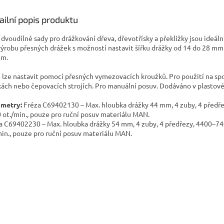
ailní popis produktu
dvoudílné sady pro drážkování dřeva, dřevotřísky a překližky jsou ideáln
výrobu přesných drážek s možností nastavit šířku drážky od 14 do 28 mm
mm.
u lze nastavit pomocí přesných vymezovacích kroužků. Pro použití na sp
kách nebo čepovacích strojích. Pro manuální posuv. Dodáváno v plastov
ametry:
Fréza C69402130 – Max. hloubka drážky 44 mm, 4 zuby, 4 předř
 ot./min., pouze pro ruční posuv materiálu MAN.
a C69402230 – Max. hloubka drážky 54 mm, 4 zuby, 4 předřezy, 4400–7
min., pouze pro ruční posuv materiálu MAN.