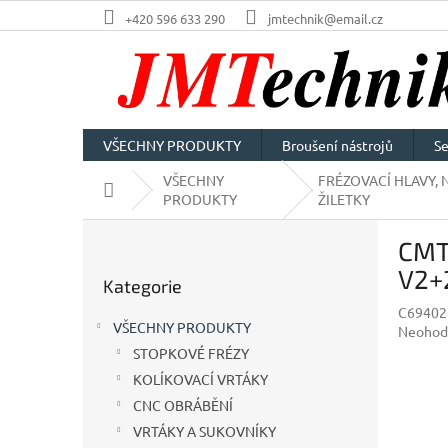
Přejít
+420 596 633 290
jmtechnik@email.cz
na
obsah
VŠECHNY PRODUKTY
Broušení nástrojů
Se
VŠECHNY
FRÉZOVACÍ HLAVY, 
Domů
PRODUKTY
ŽILETKY
P
CMT 
o
Přeskočit
s
V2+
Kategorie
kategorie
t
C69402
r
VŠECHNY PRODUKTY
Průměr
Neohod
a
hodnoc
STOPKOVÉ FRÉZY
n
produkt
KOLÍKOVACÍ VRTÁKY
n
je
í
CNC OBRÁBĚNÍ
0,0
p
z
VRTÁKY A SUKOVNÍKY
5