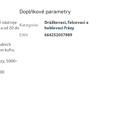
Doplňkové parametry
í nástroje
Drážkovací, falcovací a
Kategorie
:
 a od 20 do
hoblovací frézy
EAN
:
664252037889
odních
ém kufru.
ezy, 5000–
400