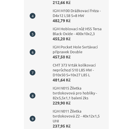
212,66 Kč
IGM M100 Drážkovací fréza -
D4x12 L58 S=8 HW
482,79 Kč
IGM Hoblovací nůž HSS Tersa
Black Oxide - 400x10x2,3
455,20 Kč
IGM Pocket Hole Svrtávací
přípravek Double
457,50 Kč
CMT 373 Vrták kolíkovací
neprůchozí S10 L85 HW -
D10x50 S=10x27 L85 L
481,64 Kč
IGM N015 Žiletka
tvrdokovová pro hoblíky -
82x5,5x1,1 balení 2ks
229,90 Kč
IGM N011 Žiletka
tvrdokovová Z2 - 40x12x1,5
UNI
237,95 Kč