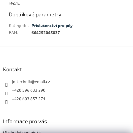
Worx.
Doplňkové parametry
Kategorie
:
Příslušenství pro pily
EAN
:
664252045037
Z
á
p
a
Kontakt
t
í
jmtechnik
@
email.cz
+420 596 633 290
+420 603 857 271
Informace pro vás
Obchodní podmínky