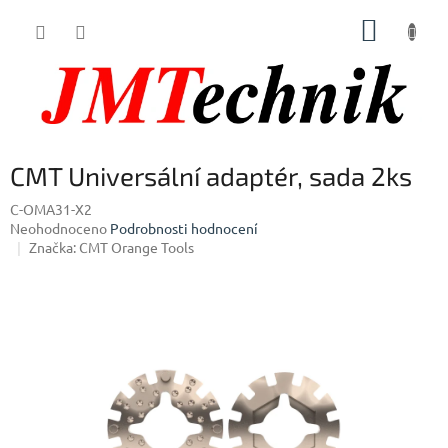
Přejít
NÁKUP
na
obsah
KOŠÍK
CMT Universální adaptér, sada 2ks
C-OMA31-X2
Průměrné
Neohodnoceno
Podrobnosti hodnocení
hodnocení
Značka:
CMT Orange Tools
produktu
je
0,0
z
5
hvězdiček.