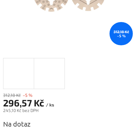
312,18 Kč
–5 %
312,18 Kč
–5 %
296,57 Kč
/ ks
245,10 Kč bez DPH
Měrná
Na dotaz
cena: