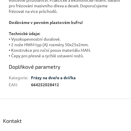
pro frézování masivního dřeva a desek. Doporučujeme
frézovat na více průchodů.
Dodáváme v pevném plastovém kufru!
Technické údaje:
• Vysokopevnostní duralové.
• 2 nože HWM typ (A) rozměry 50x25x2mm.
• Konstrukce pro ruční posuv materiálu MAN.
• Čepy pro přesné a rychlé ustavení nožů.
Doplňkové parametry
Kategorie
:
Frézy na dveře a dvířka
EAN
:
664252028412
Z
á
p
a
Kontakt
t