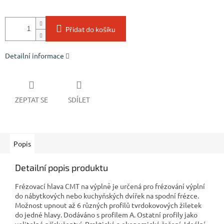
Přidat do košíku
Detailní informace
ZEPTAT SE
SDÍLET
Popis
Detailní popis produktu
Frézovací hlava CMT na výplně je určená pro frézování výplní
do nábytkových nebo kuchyňských dvířek na spodní frézce.
Možnost upnout až 6 různých profilů tvrdokovových žiletek
do jedné hlavy. Dodáváno s profilem A. Ostatní profily jako
volitelné příslušentví. Praktické a ekonomické řešení. Ideální