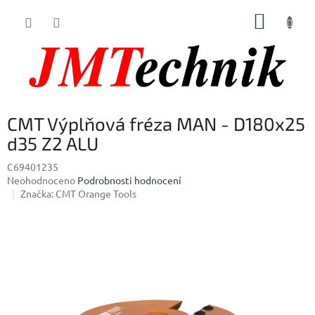
Přejít
NÁKUP
na
obsah
KOŠÍK
CMT Výplňová fréza MAN - D180x25
d35 Z2 ALU
C69401235
Průměrné
Neohodnoceno
Podrobnosti hodnocení
hodnocení
Značka:
CMT Orange Tools
produktu
je
0,0
z
5
hvězdiček.