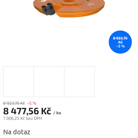
8 923,75
Kč
–5 %
8 923,75 Kč
–5 %
8 477,56 Kč
/ ks
7 006,25 Kč bez DPH
Měrná
Na dotaz
cena: