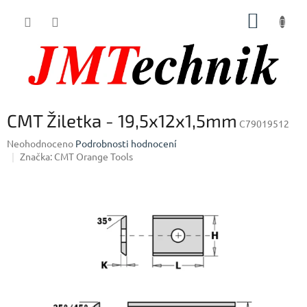
Přejít
NÁKUP
na
obsah
KOŠÍK
CMT Žiletka - 19,5x12x1,5mm
C79019512
Průměrné
Neohodnoceno
Podrobnosti hodnocení
hodnocení
Značka:
CMT Orange Tools
produktu
je
0,0
z
5
hvězdiček.