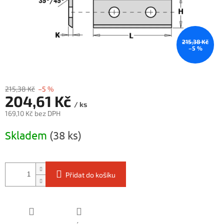
215,38 Kč
–5 %
215,38 Kč
–5 %
204,61 Kč
/ ks
169,10 Kč bez DPH
Měrná
Skladem
(38 ks)
cena:
Přidat do košíku