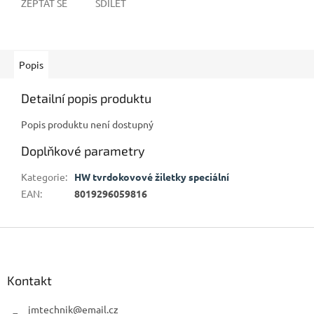
ZEPTAT SE
SDÍLET
Popis
Detailní popis produktu
Popis produktu není dostupný
Doplňkové parametry
Kategorie
:
HW tvrdokovové žiletky speciální
EAN
:
8019296059816
Z
á
p
a
Kontakt
t
í
jmtechnik
@
email.cz