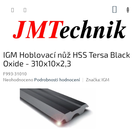
Přejít
NÁKUP
na
obsah
KOŠÍK
IGM Hoblovací nůž HSS Tersa Black
Oxide - 310x10x2,3
F993-31010
Průměrné
Neohodnoceno
Podrobnosti hodnocení
Značka:
IGM
hodnocení
produktu
je
0,0
z
5
hvězdiček.