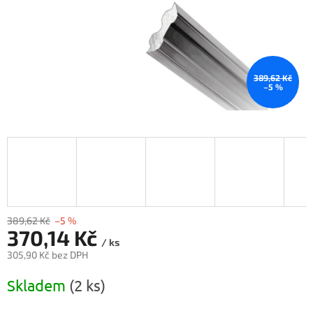
389,62 Kč
–5 %
389,62 Kč
–5 %
370,14 Kč
/ ks
305,90 Kč bez DPH
Měrná
Skladem
(2 ks)
cena: