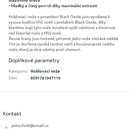
• Hladký a čistý povrch díky maximální ostrosti
Hoblovací nože v provedení Black Oxide jsou vyrobeny k
vysoce kvalitní HSS oceli s povlakem Black Oxide, díky
kterému mají tyto nože mnohem vyšší odolnost a životnost
než klasické nože z HSS oceli.
Řezné hrany jsou tvrzené, přičemž jádro nože zůstává měkké.
Tím je docílena vysoká tvrdost ostří a houževnatost celého
nože, který je více odolný proti zlomení.
Doplňkové parametry
Kategorie
:
Hoblovací nože
EAN
:
8591761047110
Z
á
p
a
Kontakt
t
í
jmtechnik
@
email.cz