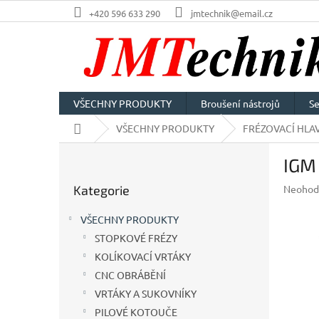
Přejít
+420 596 633 290
jmtechnik@email.cz
na
obsah
VŠECHNY PRODUKTY
Broušení nástrojů
Se
Domů
VŠECHNY PRODUKTY
FRÉZOVACÍ HLAV
P
IGM 
o
Přeskočit
s
Průměr
Kategorie
Neohod
kategorie
t
hodnoc
r
produkt
VŠECHNY PRODUKTY
a
je
STOPKOVÉ FRÉZY
n
0,0
z
KOLÍKOVACÍ VRTÁKY
n
5
í
CNC OBRÁBĚNÍ
hvězdič
p
VRTÁKY A SUKOVNÍKY
a
PILOVÉ KOTOUČE