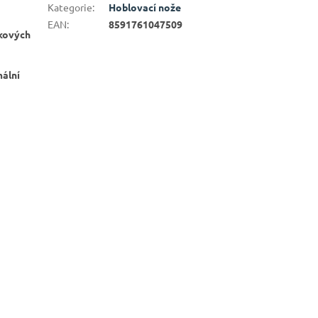
Kategorie
:
Hoblovací nože
EAN
:
8591761047509
skových
mální