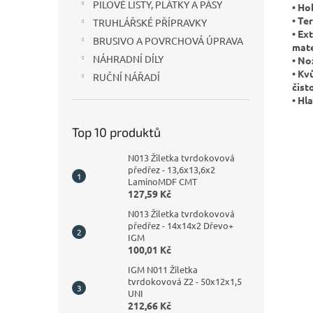
PILOVÉ LISTY, PLÁTKY A PÁSY
• Ho
• Te
TRUHLÁŘSKÉ PŘÍPRAVKY
• Ex
BRUSIVO A POVRCHOVÁ ÚPRAVA
mate
NÁHRADNÍ DÍLY
• No
• Kv
RUČNÍ NÁŘADÍ
čist
• Hl
Top 10 produktů
N013 Žiletka tvrdokovová
předřez - 13,6x13,6x2
LaminoMDF CMT
127,59 Kč
N013 Žiletka tvrdokovová
předřez - 14x14x2 Dřevo+
IGM
100,01 Kč
IGM N011 Žiletka
tvrdokovová Z2 - 50x12x1,5
UNI
212,66 Kč