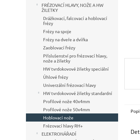
n
FRÉZOVACÍ HLAVY, NOŽE A HW
e
ŽILETKY
l
Drážkovací, falcovací a hoblovací
frézy
Frézy na spoje
Frézy na dveře a dvířka
Zaoblovací frézy
Příslušenství pro frézovací hlavy,
nože a žiletky
HW tvrdokovové žiletky speciální
Úhlové frézy
Univerzální frézovací hlavy
HW tvrdokovové žiletky standardní
Profilové nože 40x4mm
Profilové nože 50x4mm
Popi
Hoblovací nože
Frézovací hlavy RH+
Det
ELEKTRONÁŘADÍ