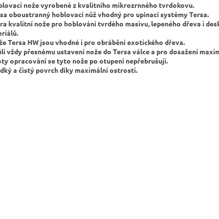
blovací nože vyrobené z kvalitního mikrozrnného tvrdokovu.
rsa oboustranný hoblovací nůž vhodný pro upínací systémy Tersa.
tra kvalitní nože pro hoblování tvrdého masivu, lepeného dřeva i de
riálů.
že Tersa HW jsou vhodné i pro obrábění exotického dřeva.
ůli vždy přesnému ustavení nože do Tersa válce a pro dosažení maxi
oty opracování se tyto nože po otupení nepřebrušují.
adký a čistý povrch díky maximální ostrosti.