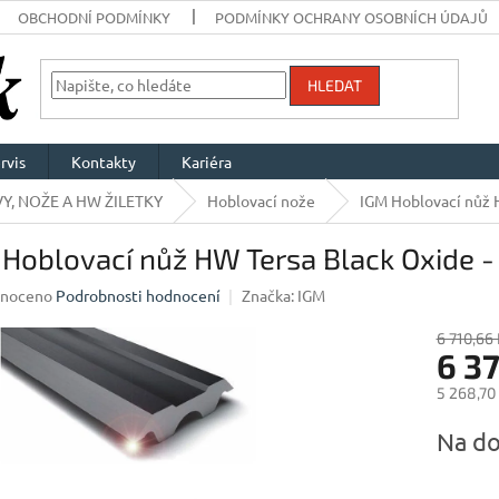
OBCHODNÍ PODMÍNKY
PODMÍNKY OCHRANY OSOBNÍCH ÚDAJŮ
HLEDAT
rvis
Kontakty
Kariéra
Y, NOŽE A HW ŽILETKY
Hoblovací nože
IGM Hoblovací nůž 
Hoblovací nůž HW Tersa Black Oxide 
né
noceno
Podrobnosti hodnocení
Značka:
IGM
ení
u
6 710,66 
6 37
5 268,70
Měrná
Na do
ek.
cena: