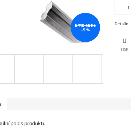
Detailní
6 710,66 Kč
–5 %
TISK
s
ailní popis produktu