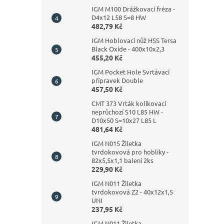
IGM M100 Drážkovací fréza -
D4x12 L58 S=8 HW
482,79 Kč
IGM Hoblovací nůž HSS Tersa
Black Oxide - 400x10x2,3
455,20 Kč
IGM Pocket Hole Svrtávací
přípravek Double
457,50 Kč
CMT 373 Vrták kolíkovací
neprůchozí S10 L85 HW -
D10x50 S=10x27 L85 L
481,64 Kč
IGM N015 Žiletka
tvrdokovová pro hoblíky -
82x5,5x1,1 balení 2ks
229,90 Kč
IGM N011 Žiletka
tvrdokovová Z2 - 40x12x1,5
UNI
237,95 Kč
IGM N011 Žiletka