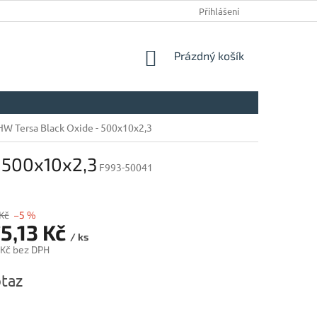
Přihlášení
NÁKUPNÍ
Prázdný košík
KOŠÍK
HW Tersa Black Oxide - 500x10x2,3
- 500x10x2,3
F993-50041
Kč
–5 %
5,13 Kč
/ ks
 Kč bez DPH
taz