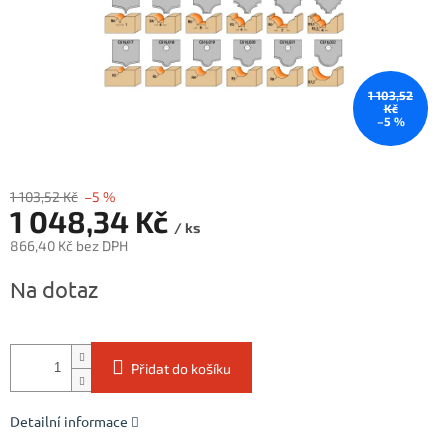
1 103,52
Kč
–5 %
1 103,52 Kč
–5 %
1 048,34 Kč
/ ks
866,40 Kč bez DPH
Měrná
Na dotaz
cena:
Přidat do košíku
Detailní informace