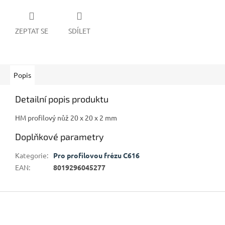
ZEPTAT SE
SDÍLET
Popis
Detailní popis produktu
HM profilový nůž 20 x 20 x 2 mm
Doplňkové parametry
Kategorie
:
Pro profilovou frézu C616
EAN
:
8019296045277
Z
á
p