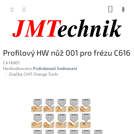
Přejít
NÁKUP
na
obsah
KOŠÍK
Profilový HW nůž 001 pro frézu C616
C616001
Průměrné
Neohodnoceno
Podrobnosti hodnocení
hodnocení
Značka:
CMT Orange Tools
produktu
je
0,0
z
5
hvězdiček.