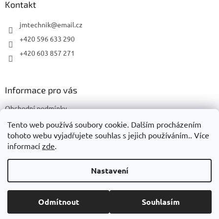
a
Kontakt
t
í
jmtechnik
@
email.cz
+420 596 633 290
+420 603 857 271
Informace pro vás
Obchodní podmínky
Podmínky ochrany osobních údajů
Tento web používá soubory cookie. Dalším procházením
tohoto webu vyjadřujete souhlas s jejich používáním.. Více
informací
zde
.
Vytvořil Shoptet
Nastavení
Copyright 2026
JMTechnik
. Všechna práva vyhrazena.
Upravit
Odmítnout
Souhlasím
nastavení cookies