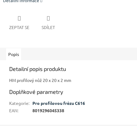
Detailní informace
ZEPTAT SE
SDÍLET
Popis
Detailní popis produktu
HM profilový nůž 20 x 20 x 2 mm
Doplňkové parametry
Kategorie
:
Pro profilovou frézu C616
EAN
:
8019296045338
Z
á