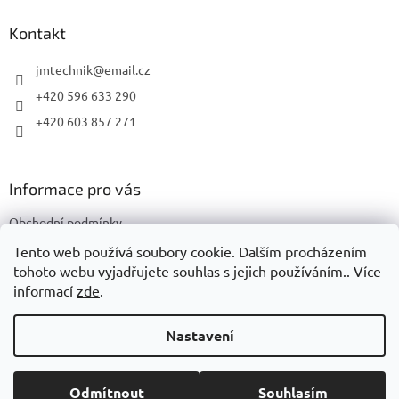
p
a
Kontakt
t
í
jmtechnik
@
email.cz
+420 596 633 290
+420 603 857 271
Informace pro vás
Obchodní podmínky
Podmínky ochrany osobních údajů
Tento web používá soubory cookie. Dalším procházením
tohoto webu vyjadřujete souhlas s jejich používáním.. Více
informací
zde
.
Vytvořil Shoptet
Nastavení
Copyright 2026
JMTechnik
. Všechna práva vyhrazena.
Upravit
Odmítnout
Souhlasím
nastavení cookies