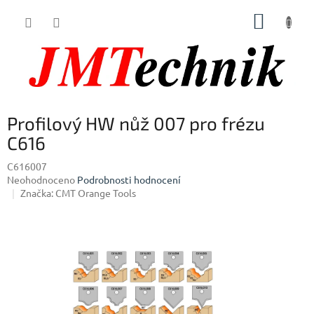
Přejít
NÁKUP
na
obsah
KOŠÍK
Profilový HW nůž 007 pro frézu
C616
C616007
Průměrné
Neohodnoceno
Podrobnosti hodnocení
hodnocení
Značka:
CMT Orange Tools
produktu
je
0,0
z
5
hvězdiček.