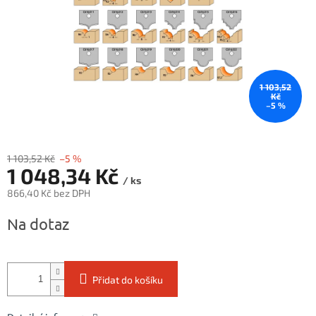
1 103,52
Kč
–5 %
1 103,52 Kč
–5 %
1 048,34 Kč
/ ks
866,40 Kč bez DPH
Měrná
Na dotaz
cena:
Přidat do košíku