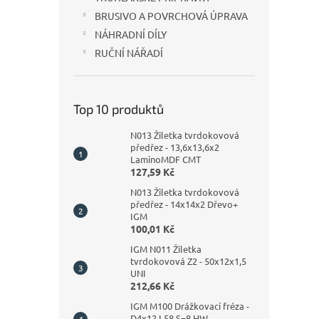
BRUSIVO A POVRCHOVÁ ÚPRAVA
NÁHRADNÍ DÍLY
RUČNÍ NÁŘADÍ
Top 10 produktů
N013 Žiletka tvrdokovová
předřez - 13,6x13,6x2
LaminoMDF CMT
127,59 Kč
N013 Žiletka tvrdokovová
předřez - 14x14x2 Dřevo+
IGM
100,01 Kč
IGM N011 Žiletka
tvrdokovová Z2 - 50x12x1,5
UNI
212,66 Kč
IGM M100 Drážkovací fréza -
D4x12 L58 S=8 HW