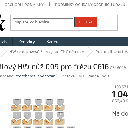
OBCHODNÍ PODMÍNKY
PODMÍNKY OCHRANY OSOBNÍCH ÚDAJŮ
HLEDAT
rvis
Kontakty
Kariéra
HW tvrdokovové žiletky pro CNC nástroje
Pro profilovou fr
ilový HW nůž 009 pro frézu C616
C616009
né
noceno
Podrobnosti hodnocení
Značka:
CMT Orange Tools
ení
u
1 103,52 
1 0
866,40 K
Měrná
Na do
ek.
cena: