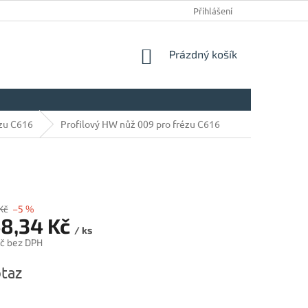
Přihlášení
NÁKUPNÍ
Prázdný košík
KOŠÍK
ézu C616
Profilový HW nůž 009 pro frézu C616
Kč
–5 %
48,34 Kč
/ ks
č bez DPH
taz