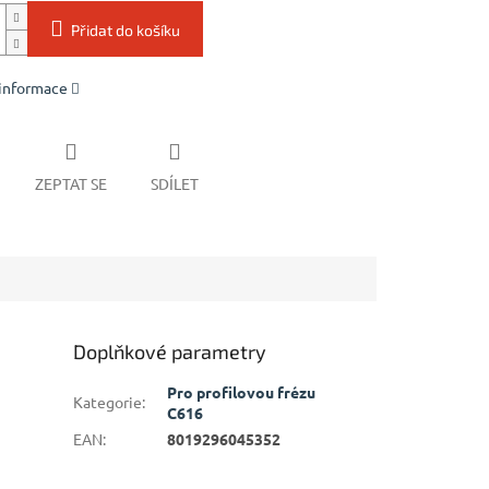
Přidat do košíku
 informace
ZEPTAT SE
SDÍLET
Doplňkové parametry
Pro profilovou frézu
Kategorie
:
C616
EAN
:
8019296045352