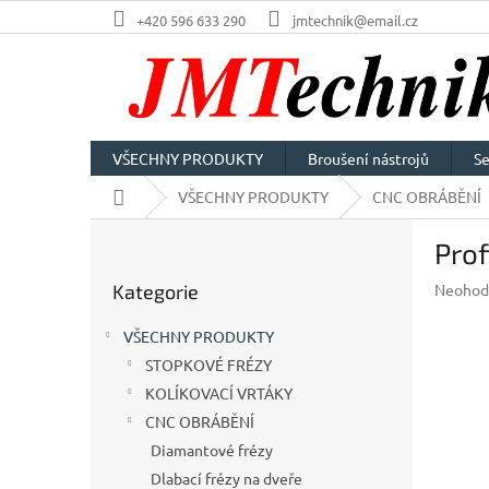
Přejít
+420 596 633 290
jmtechnik@email.cz
na
obsah
VŠECHNY PRODUKTY
Broušení nástrojů
Se
Domů
VŠECHNY PRODUKTY
CNC OBRÁBĚNÍ
P
Prof
o
Přeskočit
s
Průměr
Kategorie
Neohod
kategorie
t
hodnoc
r
produkt
VŠECHNY PRODUKTY
a
je
STOPKOVÉ FRÉZY
n
0,0
z
KOLÍKOVACÍ VRTÁKY
n
5
í
CNC OBRÁBĚNÍ
hvězdič
p
Diamantové frézy
a
Dlabací frézy na dveře