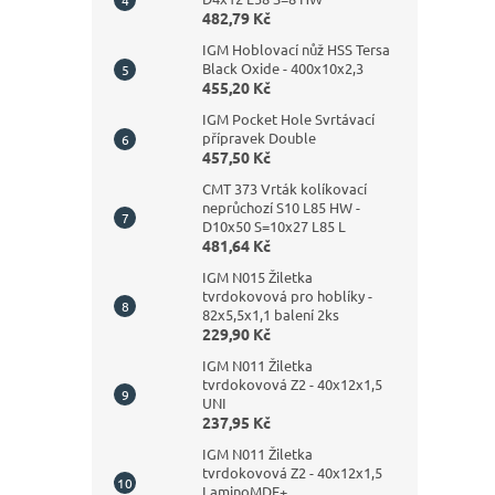
482,79 Kč
IGM Hoblovací nůž HSS Tersa
Black Oxide - 400x10x2,3
455,20 Kč
IGM Pocket Hole Svrtávací
přípravek Double
457,50 Kč
CMT 373 Vrták kolíkovací
neprůchozí S10 L85 HW -
D10x50 S=10x27 L85 L
481,64 Kč
IGM N015 Žiletka
tvrdokovová pro hoblíky -
82x5,5x1,1 balení 2ks
229,90 Kč
IGM N011 Žiletka
tvrdokovová Z2 - 40x12x1,5
UNI
237,95 Kč
IGM N011 Žiletka
tvrdokovová Z2 - 40x12x1,5
LaminoMDF+