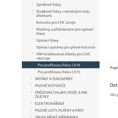
n
Spirálové frézy
e
Stopkové frézy s výměnými noži,
l
žiletkami
Kotouče pro CNC stroje
Kleštiny a příslušenství pro upínací
hlavy
Upínací hlavy
Upínací systémy pro pilové kotouče
HW tvrdokovové žiletky pro CNC
nástroje
Pro profilovou frézu C616
Popi
Pro profilovou frézu C615
VRTÁKY A SUKOVNÍKY
Det
PILOVÉ KOTOUČE
FRÉZOVACÍ HLAVY, NOŽE A HW
HM p
ŽILETKY
ELEKTRONÁŘADÍ
PILOVÉ LISTY, PLÁTKY A PÁSY
TRUHLÁŘSKÉ PŘÍPRAVKY