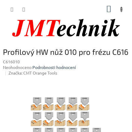
Přejít
NÁKUP
na
obsah
KOŠÍK
Profilový HW nůž 010 pro frézu C616
C616010
Průměrné
Neohodnoceno
Podrobnosti hodnocení
hodnocení
Značka:
CMT Orange Tools
produktu
je
0,0
z
5
hvězdiček.