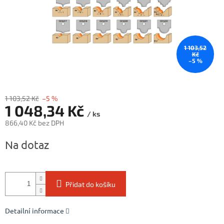
1 103,52
Kč
–5 %
1 103,52 Kč
–5 %
1 048,34 Kč
/ ks
866,40 Kč bez DPH
Měrná
Na dotaz
cena:
Přidat do košíku
Detailní informace