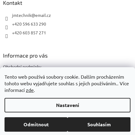
a
Kontakt
t
í
jmtechnik
@
email.cz
+420 596 633 290
+420 603 857 271
Informace pro vás
Obchodní podmínky
Podmínky ochrany osobních údajů
Tento web používá soubory cookie. Dalším procházením
tohoto webu vyjadřujete souhlas s jejich používáním.. Více
informací
zde
.
Vytvořil Shoptet
Nastavení
Copyright 2026
JMTechnik
. Všechna práva vyhrazena.
Upravit
Odmítnout
Souhlasím
nastavení cookies