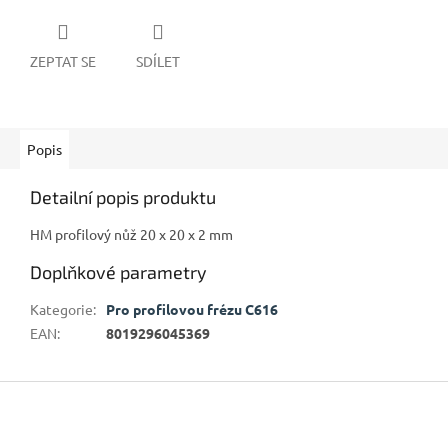
ZEPTAT SE
SDÍLET
Popis
Detailní popis produktu
HM profilový nůž 20 x 20 x 2 mm
Doplňkové parametry
Kategorie
:
Pro profilovou frézu C616
EAN
:
8019296045369
Z
á
p