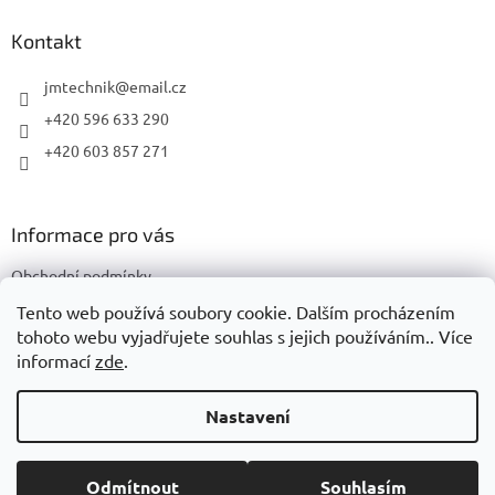
p
a
Kontakt
t
í
jmtechnik
@
email.cz
+420 596 633 290
+420 603 857 271
Informace pro vás
Obchodní podmínky
Podmínky ochrany osobních údajů
Tento web používá soubory cookie. Dalším procházením
tohoto webu vyjadřujete souhlas s jejich používáním.. Více
informací
zde
.
Vytvořil Shoptet
Nastavení
Copyright 2026
JMTechnik
. Všechna práva vyhrazena.
Upravit
Odmítnout
Souhlasím
nastavení cookies