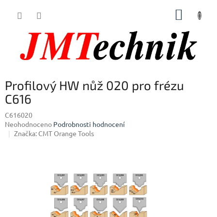
Přejít
NÁKUP
na
obsah
KOŠÍK
Profilový HW nůž 020 pro frézu
C616
C616020
Průměrné
Neohodnoceno
Podrobnosti hodnocení
hodnocení
Značka:
CMT Orange Tools
produktu
je
0,0
z
5
hvězdiček.