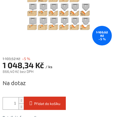
1 103,52
Kč
–5 %
1 103,52 Kč
–5 %
1 048,34 Kč
/ ks
866,40 Kč bez DPH
Měrná
Na dotaz
cena:
Přidat do košíku