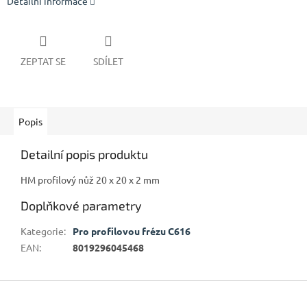
Detailní informace
ZEPTAT SE
SDÍLET
Popis
Detailní popis produktu
HM profilový nůž 20 x 20 x 2 mm
Doplňkové parametry
Kategorie
:
Pro profilovou frézu C616
EAN
:
8019296045468
Z
á