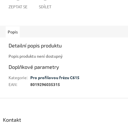
ZEPTAT SE
SDÍLET
Popis
Detailní popis produktu
Popis produktu není dostupný
Doplňkové parametry
Kategorie
:
Pro profilovou frézu C615
EAN
:
8019296035315
Z
á
p
a
Kontakt
t