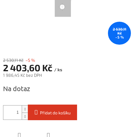
2 530,11
Kč
–5 %
2 530,11 Kč
–5 %
2 403,60 Kč
/ ks
1 986,45 Kč bez DPH
Měrná
Na dotaz
cena:
Přidat do košíku