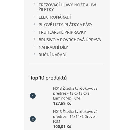
n
FRÉZOVACÍ HLAVY, NOŽE A HW
e
ŽILETKY
l
ELEKTRONÁŘADÍ
PILOVÉ LISTY, PLÁTKY A PÁSY
TRUHLÁŘSKÉ PŘÍPRAVKY
BRUSIVO A POVRCHOVÁ ÚPRAVA
NÁHRADNÍ DÍLY
RUČNÍ NÁŘADÍ
Top 10 produktů
N013 Žiletka tvrdokovová
předřez - 13,6x13,6x2
LaminoMDF CMT
127,59 Kč
N013 Žiletka tvrdokovová
předřez - 14x14x2 Dřevo+
IGM
100,01 Kč