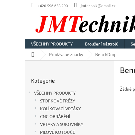
Přejít
+420 596 633 290
jmtechnik@email.cz
na
obsah
VŠECHNY PRODUKTY
Broušení nástrojů
Se
Domů
Prodávané značky
BenchDog
P
Ben
o
Přeskočit
s
Kategorie
kategorie
t
Žádné p
r
VŠECHNY PRODUKTY
a
STOPKOVÉ FRÉZY
n
KOLÍKOVACÍ VRTÁKY
n
í
CNC OBRÁBĚNÍ
p
VRTÁKY A SUKOVNÍKY
a
PILOVÉ KOTOUČE