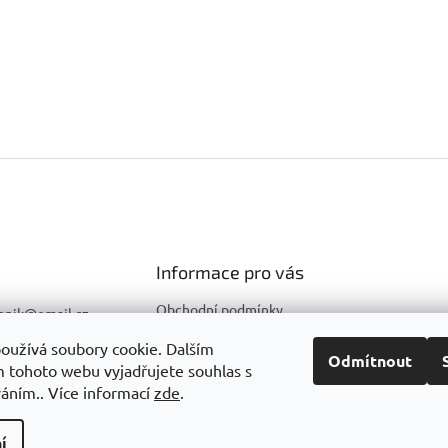
Informace pro vás
Obchodní podmínky
hnik
@
email.cz
Podmínky ochrany osobních
596 633 290
oužívá soubory cookie. Dalším
údajů
Odmítnout
 tohoto webu vyjadřujete souhlas s
603 857 271
váním.. Více informací
zde
.
í