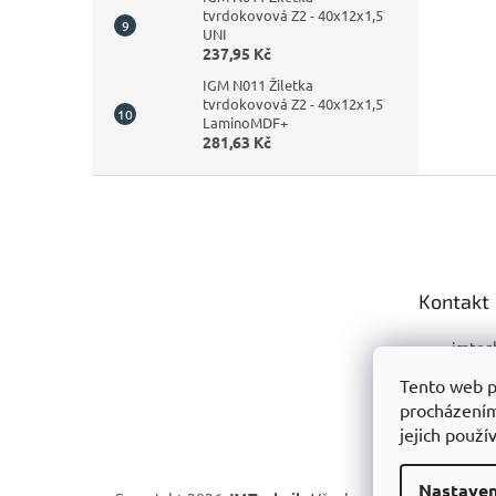
tvrdokovová Z2 - 40x12x1,5
UNI
237,95 Kč
IGM N011 Žiletka
tvrdokovová Z2 - 40x12x1,5
LaminoMDF+
281,63 Kč
Z
á
p
a
t
Kontakt
í
jmtec
+420 
Tento web p
procházením
+420 
jejich použí
Nastaven