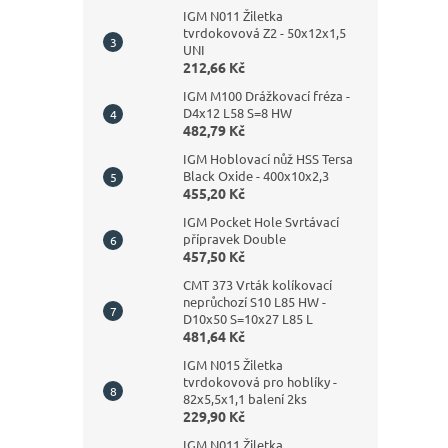
IGM N011 Žiletka
tvrdokovová Z2 - 50x12x1,5
UNI
212,66 Kč
IGM M100 Drážkovací fréza -
D4x12 L58 S=8 HW
482,79 Kč
IGM Hoblovací nůž HSS Tersa
Black Oxide - 400x10x2,3
455,20 Kč
IGM Pocket Hole Svrtávací
přípravek Double
457,50 Kč
CMT 373 Vrták kolíkovací
neprůchozí S10 L85 HW -
D10x50 S=10x27 L85 L
481,64 Kč
IGM N015 Žiletka
tvrdokovová pro hoblíky -
82x5,5x1,1 balení 2ks
229,90 Kč
IGM N011 Žiletka